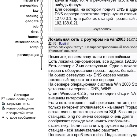
Делать надо то, что рекоментует MS, а не к
hardware
нибудь форум.
networking
Для сервера, на котором поднят DNS в адр
law
DNS сервера протокола tcp/ip нужно ставит
hacking
127.0.0.1, для рабочих станций - реальный 
gadgets
192.168.0.21
job
<
sysadmin
>
dnet
humor
Локальная сеть с роутером на win2003
16.07.
miscellaneous
11:44
[
Ustin
]
scrap
Автор: vlexxjob Статус: Незарегистрированный пользов
<
"чистая" ссылка
>
регистрация
Помогите, совсем запутался с настройками
Есть локалка одноранговая, все адреса 192.168
Есть сервер с 2-мя сетевухами. Одна в локалк
вторая к оборудованию прова... адрес белый...
На обеих сетевухах как DNS сервер указан
локальный адрес этого-же сервера.
На сервере операционная система Win 2003 St
установлены сервисы DNS, WINS
Стоит Winroute 4.2.5 , на нем поднят dhcp и NA
Легенда:
внешнем интерфейсе
новое сообщение
Если есть интернет - всё прекрасно летает, но 
закрытая нитка
только интерент отключается - начинает "торм
новое сообщение
сетка, очень долго открывается SQL база на р
в закрытой нитке
станциях, ping по имени сервера очень долго
старое сообщение
соображает прежде чем начать отображать
статистику. Если назначить ip руками на рабоч
станции - всё замечательно работает.
Понимаю что проблема с dns. Подскажите куд