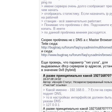
ping по
> имени сервера очень долго соображает пр
чем начать
> отображать статистику. Если назначить ip 
на рабочей
> станции - всё замечательно работает.
> Понимаю что проблема с dns. Подскажите к
копать. В инете
> по данной проблема мнения расходятся.
Скорее проблема не с DNS а с Master Browser
Тебе сюда:
http://bugtraq.ru/forum/faq/sysadmin/multihomed
и сюда:
http://www.bugtraq.ru/forum/faq/sysadmin/browsi
Еще проверь, что параметр "тип узла", для
выдаваемых dhcp сервером ip адресов, уста
в значение 0x8 (hybrid)
А разве принципиально какой 192?168?0
16.07.08 14:02
Автор: vlexxjob Статус: Незарегистрированный польз
<
"чистая" ссылка
>
> Какой именно - 192.168.0... ? Если на серв
поднят DNS,
> то в настройках интерфейсов должен быть
указан DNS -
> 127.0.0.1
А разве принципиально какой 192?168?0???