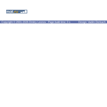
Copyright © 2001-2026 Dmitry Leonov
Page build time: 0 s
Design: Vadim Derkach