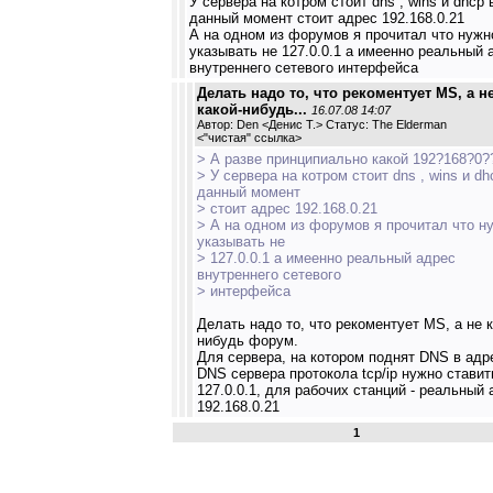
У сервера на котром стоит dns , wins и dhcp 
данный момент стоит адрес 192.168.0.21
А на одном из форумов я прочитал что нужн
указывать не 127.0.0.1 а имеенно реальный 
внутреннего сетевого интерфейса
Делать надо то, что рекоментует MS, а н
какой-нибудь...
16.07.08 14:07
Автор: Den <Денис Т.> Статус: The Elderman
<
"чистая" ссылка
>
> А разве принципиально какой 192?168?0
> У сервера на котром стоит dns , wins и dh
данный момент
> стоит адрес 192.168.0.21
> А на одном из форумов я прочитал что н
указывать не
> 127.0.0.1 а имеенно реальный адрес
внутреннего сетевого
> интерфейса
Делать надо то, что рекоментует MS, а не к
нибудь форум.
Для сервера, на котором поднят DNS в адр
DNS сервера протокола tcp/ip нужно ставит
127.0.0.1, для рабочих станций - реальный 
192.168.0.21
1