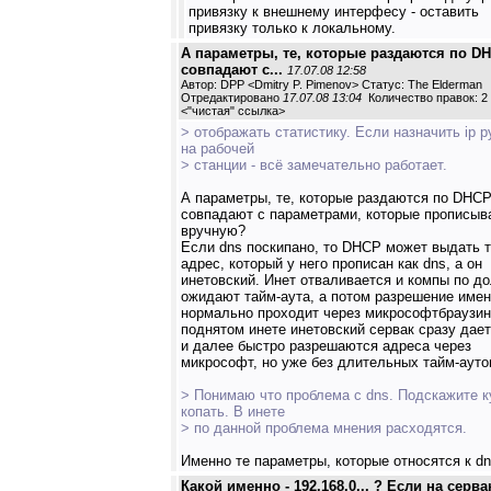
привязку к внешнему интерфесу - оставить
привязку только к локальному.
А параметры, те, которые раздаются по DH
совпадают с...
17.07.08 12:58
Автор: DPP <Dmitry P. Pimenov> Статус: The Elderman
Отредактировано
17.07.08 13:04
Количество правок: 2
<
"чистая" ссылка
>
> отображать статистику. Если назначить ip 
на рабочей
> станции - всё замечательно работает.
А параметры, те, которые раздаются по DHCP
совпадают с параметрами, которые прописыв
вручную?
Если dns поскипано, то DHCP может выдать т
адрес, который у него прописан как dns, а он
инетовский. Инет отваливается и компы по до
ожидают тайм-аута, а потом разрешение имен
нормально проходит через микрософтбраузин
поднятом инете инетовский сервак сразу дает
и далее быстро разрешаются адреса через
микрософт, но уже без длительных тайм-ауто
> Понимаю что проблема с dns. Подскажите к
копать. В инете
> по данной проблема мнения расходятся.
Именно те параметры, которые относятся к dn
Какой именно - 192.168.0... ? Если на серва