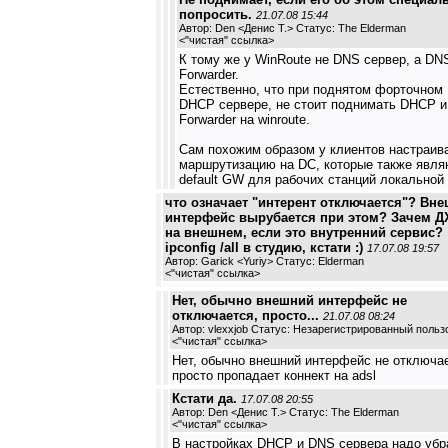
попросить.
21.07.08 15:44
Автор: Den <Денис Т.> Статус: The Elderman
<
"чистая" ссылка
>
К тому же у WinRoute не DNS сервер, а DN
Forwarder.
Естественно, что при поднятом форточном
DHCP сервере, не стоит поднимать DHCP 
Forwarder на winroute.
Сам похожим образом у клиентов настраив
маршрутизацию на DC, которые также явля
default GW для рабочих станций локальной 
что означает "интерент отключается"? Вн
интерфейс вырубается при этом? Зачем 
на внешнем, если это внутренний сервис?
ipconfig /all в студию, кстати :)
17.07.08 19:57
Автор: Garick <Yuriy> Статус: Elderman
<
"чистая" ссылка
>
Нет, обычно внешний интерфейс не
отключается, просто...
21.07.08 08:24
Автор: vlexxjob Статус: Незарегистрированный польз
<
"чистая" ссылка
>
Нет, обычно внешний интерфейс не отключа
просто пропадает коннект на adsl
Кстати да.
17.07.08 20:55
Автор: Den <Денис Т.> Статус: The Elderman
<
"чистая" ссылка
>
В настройках DHCP и DNS сервера надо убр