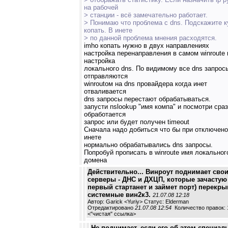
на рабочей
> станции - всё замечательно работает.
> Понимаю что проблема с dns. Подскажите к
копать. В инете
> по данной проблема мнения расходятся.
imho копать нужно в двух направлениях
настройка перенаправления в самом winroute 
настройка
локального dns. По видимому все dns запрос
отправляются
winroutoм на dns провайдера когда инет
отваливается
dns запросы перестают обрабатываться.
запусти nslookup "имя компа" и посмотри сра
обработается
запрос или будет получен timeout
Сначала надо добиться что бы при отключен
инете
нормально обрабатывались dns запросы.
Попробуй прописать в winroute имя локальног
домена
Действительно... Винроут поднимает сво
серверы - ДНС и ДХЦП, которые зачастую 
первый стартанет и займет порт) перекр
системные вин2к3.
21.07.08 12:18
Автор: Garick <Yuriy> Статус: Elderman
Отредактировано
21.07.08 12:54
Количество правок: 
<
"чистая" ссылка
>
Не поднимает, если его об этом специал