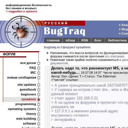
информационная безопасность
без паники и всерьез
подробно о проекте
Анал
Моде
Спец
главная
обзор
RSN
блог
библиотека
bugtraq.ru
/
форум
/
sysadmin
Напоминаю, что масса вопросов по функционирова
ФОРУМ
форума снимается после прочтения
его описания
.
Новичкам также крайне полезно ознакомиться с
дан
все доски
документом
.
FAQ
Делать надо то, что рекоментует MS, а н
какой-нибудь...
IRC
16.07.08 14:07
Число просмотро
Автор: Den <Денис Т.> Статус: The Elderman
новые сообщения
<
"чистая" ссылка
>
site updates
> А разве принципиально какой 192?168?0
> У сервера на котром стоит dns , wins и dh
guestbook
данный момент
beginners
> стоит адрес 192.168.0.21
sysadmin
> А на одном из форумов я прочитал что н
programming
указывать не
operating systems
> 127.0.0.1 а имеенно реальный адрес
theory
внутреннего сетевого
web building
> интерфейса
software