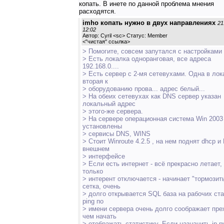
копать. В инете по данной проблема мнения
расходятся.
imho копать нужно в двух направлениях
21
12:02
Автор: Cyril <sc> Статус: Member
<
"чистая" ссылка
>
> Помогите, совсем запутался с настройками
> Есть локалка одноранговая, все адреса
192.168.0....
> Есть сервер с 2-мя сетевухами. Одна в лок
вторая к
> оборудованию прова... адрес белый...
> На обеих сетевухах как DNS сервер указан
локальный адрес
> этого-же сервера.
> На сервере операционная система Win 2003 
установлены
> сервисы DNS, WINS
> Стоит Winroute 4.2.5 , на нем поднят dhcp и
внешнем
> интерфейсе
> Если есть интернет - всё прекрасно летает, 
только
> интерент отключается - начинает "тормозит
сетка, очень
> долго открывается SQL база на рабочих ста
ping по
> имени сервера очень долго соображает пр
чем начать
> отображать статистику. Если назначить ip 