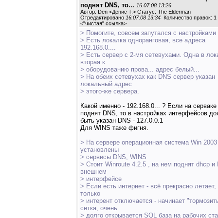
поднят DNS, то...
16.07.08 13:26
Автор: Den <Денис Т.> Статус: The Elderman
Отредактировано
16.07.08 13:34
Количество правок: 1
<
"чистая" ссылка
>
> Помогите, совсем запутался с настройками
> Есть локалка одноранговая, все адреса
192.168.0....
> Есть сервер с 2-мя сетевухами. Одна в лок
вторая к
> оборудованию прова... адрес белый...
> На обеих сетевухах как DNS сервер указан
локальный адрес
> этого-же сервера.
Какой именно - 192.168.0... ? Если на серваке
поднят DNS, то в настройках интерфейсов д
быть указан DNS - 127.0.0.1
Для WINS таже фигня.
> На сервере операционная система Win 2003 
установлены
> сервисы DNS, WINS
> Стоит Winroute 4.2.5 , на нем поднят dhcp и
внешнем
> интерфейсе
> Если есть интернет - всё прекрасно летает, 
только
> интерент отключается - начинает "тормозит
сетка, очень
> долго открывается SQL база на рабочих ста