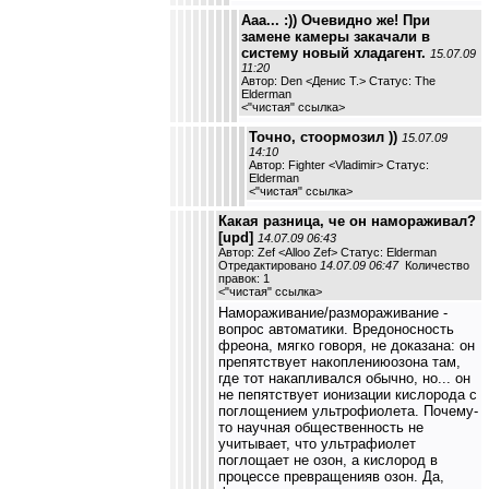
Ааа... :)) Очевидно же! При
замене камеры закачали в
систему новый хладагент.
15.07.09
11:20
Автор: Den <Денис Т.> Статус: The
Elderman
<
"чистая" ссылка
>
Точно, стоормозил ))
15.07.09
14:10
Автор: Fighter <Vladimir> Статус:
Elderman
<
"чистая" ссылка
>
Какая разница, че он намораживал?
[upd]
14.07.09 06:43
Автор: Zef <Alloo Zef> Статус: Elderman
Отредактировано
14.07.09 06:47
Количество
правок: 1
<
"чистая" ссылка
>
Намораживание/размораживание -
вопрос автоматики. Вредоносность
фреона, мягко говоря, не доказана: он
препятствует накоплениюозона там,
где тот накапливался обычно, но... он
не пепятствует ионизации кислорода с
поглощением ультрофиолета. Почему-
то научная общественность не
учитывает, что ультрафиолет
поглощает не озон, а кислород в
процессе превращенияв озон. Да,