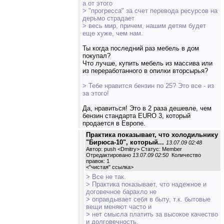
а от этого
> "прогресса" за счет перевода ресурсов на
дерьмо страдает
> весь мир, причем, нашим детям будет
еще хуже, чем нам.
Ты когда последний раз мебель в дом
покупал?
Что лучше, купить мебель из массива или
из переработанного в опилки вторсырья?
> Тебе нравится бензин по 25? Это все - из
за этого!
Да, нравиться! Это в 2 раза дешевле, чем
бензин стандарта EURO 3, который
продается в Европе.
Практика показывает, что холодильнику
"Бирюса-10", который...
13.07.09 02:48
Автор: push <Dmitry> Статус: Member
Отредактировано
13.07.09 02:50
Количество
правок: 1
<
"чистая" ссылка
>
> Все не так.
> Практика показывает, что надежное и
договечное барахло не
> оправдывает себя в быту, т.к. бытовые
вещи меняют часто и
> нет смысла платить за высокое качество
и долговечность.