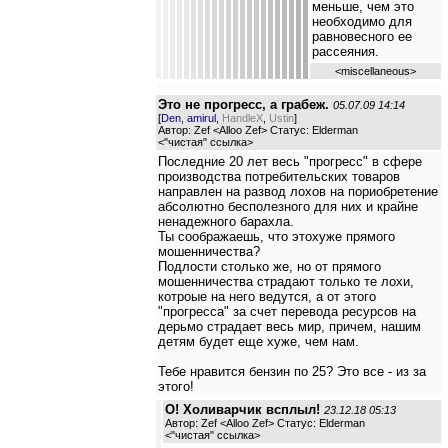
меньше, чем это
необходимо для
равновесного ее
рассеяния.
<
miscellaneous
>
Это не прогресс, а грабеж.
05.07.09 14:14
[
Den
,
amirul
,
HandleX
,
Ustin
]
Автор: Zef <Alloo Zef> Статус: Elderman
<
"чистая" ссылка
>
Последние 20 лет весь "прогресс" в сфере
производства потребительских товаров
направлен на развод лохов на пориобретение
абсолютно бесполезного для них и крайне
ненадежного барахла.
Ты соображаешь, что этохуже прямого
мошенничества?
Подлости столько же, но от прямого
мошенничества страдают только те лохи,
котроые на него ведутся, а от этого
"прогресса" за счет перевода ресурсов на
дерьмо страдает весь мир, причем, нашим
детям будет еще хуже, чем нам.
Тебе нравится бензин по 25? Это все - из за
этого!
О! Холиварчик всплыл!
23.12.18 05:13
Автор: Zef <Alloo Zef> Статус: Elderman
<
"чистая" ссылка
>