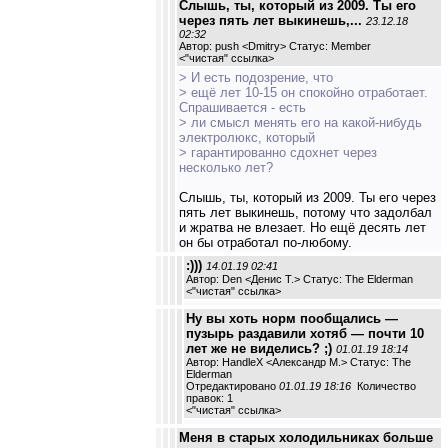
Слышь, ты, который из 2009. Ты его
через пять лет выкинешь,...
23.12.18
02:32
Автор: push <Dmitry> Статус: Member
<
"чистая" ссылка
>
> И есть подозрение, что
> ещё лет 10-15 он спокойно отработает.
Спрашивается - есть
> ли смысл менять его на какой-нибудь
электролюкс, который
> гарантированно сдохнет через
несколько лет?
Слышь, ты, который из 2009. Ты его через
пять лет выкинешь, потому что задолбал
и жратва не влезает. Но ещё десять лет
он бы отработал по-любому.
:)))
14.01.19 02:41
Автор: Den <Денис Т.> Статус: The Elderman
<
"чистая" ссылка
>
Ну вы хоть норм пообщались —
пузырь раздавили хотяб — почти 10
лет же не виделись? ;)
01.01.19 18:14
Автор: HandleX <Александр М.> Статус: The
Elderman
Отредактировано
01.01.19 18:16
Количество
правок: 1
<
"чистая" ссылка
>
Меня в старых холодильниках больше