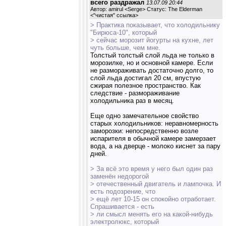
всего раздражал
13.07.09 20:44
Автор: amirul <Serge> Статус: The Elderman
<
"чистая" ссылка
>
> Практика показывает, что холодильнику
"Бирюса-10", который
> сейчас морозит йогурты на кухне, лет
чуть больше, чем мне.
Толстый толстый слой льда не только в
морозилке, но и основной камере. Если
не размораживать достаточно долго, то
слой льда достигал 20 см, впустую
сжирая полезное пространство. Как
следствие - размораживание
холодильника раз в месяц.
Еще одно замечательное свойство
старых холодильников: неравномерность
заморозки: непосредственно возле
испарителя в обычной камере замерзает
вода, а на дверце - молоко киснет за пару
дней.
> За всё это время у него был один раз
заменён недорогой
> отечественный двигатель и лампочка. И
есть подозрение, что
> ещё лет 10-15 он спокойно отработает.
Спрашивается - есть
> ли смысл менять его на какой-нибудь
электролюкс, который