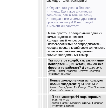
расходует электроэнергию!
> Однако, это уже на Гиннеса
> тянет... Как такое физически
возможно, сам в толк не возму
> - подшипники и цилиндры стока
прожить не могут! В настоящий
> момент он работает...
Очень просто. Холодильники одни из
самых надежных систем.
Холодильный копрессор -
низкооборотистый электродвигатель,
изредка проявляющий свою активность
по мере нагревания внутреннего
объема холодильных камер.
Ты про этот ущерб, как заклинание
повторяешь :) И, кстати, как он без
фреона-то работает? ;)
14.07.09 09:49
Автор: Fighter <Vladimir> Статус: Elderman
<
"чистая" ссылка
>
Новые холодильники используют
новый хладагент. :)
14.07.09 14:53
Автор: Den <Денис Т.> Статус: The Elderman
<
"чистая" ссылка
>
Я про монстра 64 года спросил.
15.07.09 10:43
Автор: Fighter <Vladimir> Статус: Elderman
<
"чистая" ссылка
>