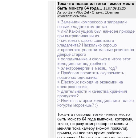
Тока-что позвонил тетке - имеет место
быть монстр 64 года...
13.07.09 15:25
Автор: Zef <Alloo Zef> Статус: Elderman
<
"чистая" ссылка
>
> Заменили компрессор и заправили
новым хладагентом не так
> ли? Какой ущерб был нанесен природе
при вытравливании из
> системы старого советского
хладагента? Насколько хорошо
> прилегают уплотнительные резинки на
дверце старого
> холодильника и сколько в итоге этот
холодильник подтребляет
> электроэнергии в месяц, год?
> Пробовал посчитать окупаемость
нового холодильника
> Electrolux исходя из экономии на
электроэнергии,
> длительности и качества хранения
продуктов?
> Или ты в старом холодильнике только
йогурты морозишь? :)
Тока-что позвонил тетке - имеет место
быть монстр 64 года выпуска, которому,
точно, ни разу компрессор не меняли -
меняли тока камеру (ножом пробили),
причем, он все это время работал
постоянно! Однако, это уже на Гиннеса