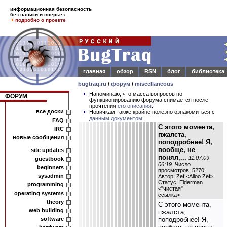
информационная безопасность
без паники и всерьез
подробно о проекте
главная
обзор
RSN
блог
библиотека
bugtraq.ru
/
форум
/
miscellaneous
Напоминаю, что масса вопросов по
ФОРУМ
функционированию форума снимается после
прочтения
его описания
.
все доски
Новичкам также крайне полезно ознакомиться с
данным документом
.
FAQ
С этого момента,
IRC
пжалста,
новые сообщения
поподробнее! Я,
вообще, не
site updates
понял,...
11.07.09
guestbook
06:19
Число
beginners
просмотров: 5270
sysadmin
Автор: Zef <Alloo Zef>
Статус: Elderman
programming
<
"чистая"
operating systems
ссылка
>
theory
С этого момента,
web building
пжалста,
software
поподробнее! Я,