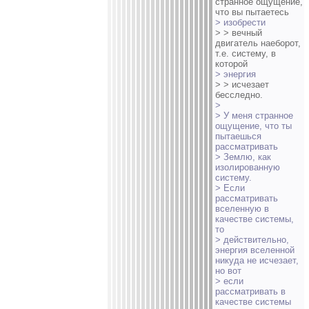
странное ощущение,
что вы пытаетесь
> изобрести
> > вечный
двигатель наеборот,
т.е. систему, в
которой
> энергия
> > исчезает
бесследно.
>
> У меня странное
ощущение, что ты
пытаешься
рассматривать
> Землю, как
изолированную
систему.
> Если
рассматривать
вселенную в
качестве системы,
то
> действительно,
энергия вселенной
никуда не исчезает,
но вот
> если
рассматривать в
качестве системы