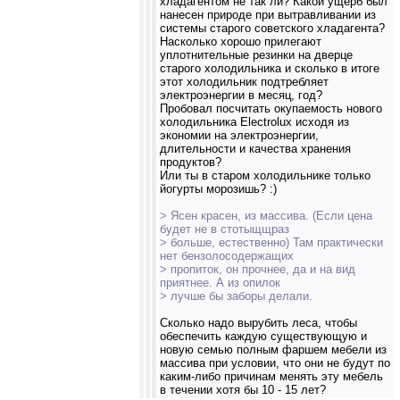
хладагентом не так ли? Какой ущерб был
нанесен природе при вытравливании из
системы старого советского хладагента?
Насколько хорошо прилегают
уплотнительные резинки на дверце
старого холодильника и сколько в итоге
этот холодильник подтребляет
электроэнергии в месяц, год?
Пробовал посчитать окупаемость нового
холодильника Electrolux исходя из
экономии на электроэнергии,
длительности и качества хранения
продуктов?
Или ты в старом холодильнике только
йогурты морозишь? :)
> Ясен красен, из массива. (Если цена
будет не в стотыщщраз
> больше, естественно) Там практически
нет бензолосодержащих
> пропиток, он прочнее, да и на вид
приятнее. А из опилок
> лучше бы заборы делали.
Сколько надо вырубить леса, чтобы
обеспечить каждую существующую и
новую семью полным фаршем мебели из
массива при условии, что они не будут по
каким-либо причинам менять эту мебель
в течении хотя бы 10 - 15 лет?