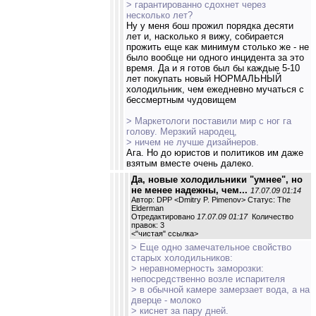
> гарантированно сдохнет через
несколько лет?
Ну у меня бош прожил порядка десяти
лет и, насколько я вижу, собирается
прожить еще как минимум столько же - не
было вообще ни одного инцидента за это
время. Да и я готов был бы каждые 5-10
лет покупать новый НОРМАЛЬНЫЙ
холодильник, чем ежедневно мучаться с
бессмертным чудовищем
> Маркетологи поставили мир с ног га
голову. Мерзкий народец,
> ничем не лучше дизайнеров.
Ага. Но до юристов и политиков им даже
взятым вместе очень далеко.
Да, новые холодильники "умнее", но
не менее надежны, чем...
17.07.09 01:14
Автор: DPP <Dmitry P. Pimenov> Статус: The
Elderman
Отредактировано
17.07.09 01:17
Количество
правок: 3
<
"чистая" ссылка
>
> Еще одно замечательное свойство
старых холодильников:
> неравномерность заморозки:
непосредственно возле испарителя
> в обычной камере замерзает вода, а на
дверце - молоко
> киснет за пару дней.