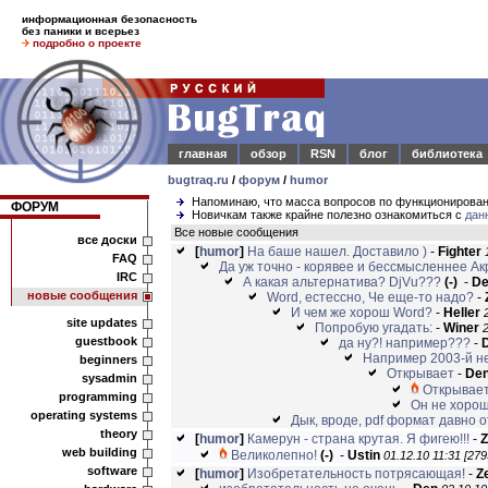
информационная безопасность
без паники и всерьез
подробно о проекте
главная
обзор
RSN
блог
библиотека
bugtraq.ru
/
форум
/
humor
Напоминаю, что масса вопросов по функционирова
ФОРУМ
Новичкам также крайне полезно ознакомиться с
дан
Все новые сообщения
все доски
[
humor
]
На баше нашел. Доставило )
-
Fighter
FAQ
Да уж точно - корявее и бессмысленнее Ак
IRC
А какая альтернатива? DjVu???
(-)
-
D
новые сообщения
Word, естессно, Че еще-то надо?
-
И чем же хорош Word?
-
Heller
site updates
Попробую угадать:
-
Winer
2
guestbook
да ну?! например???
-
Например 2003-й не
beginners
Открывает
-
De
sysadmin
Открывает
programming
Он не хорош 
operating systems
Дык, вроде, pdf формат давно 
theory
[
humor
]
Камерун - страна крутая. Я фигею!!!
-
Z
web building
Великолепно!
(-)
-
Ustin
01.12.10 11:31 [279
software
[
humor
]
Изобретательность потрясающая!
-
Z