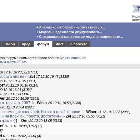
Анализ криптографических сетевых...
Модель надежности двухузлового...
Специальные марковские модели надежности...
закон
бред
форум
dnet
о проекте
нию форума снимается после прочтения
его описания
.
ным документом
.
16.12.10 16:23 [2211]
(11)
робата них нет
-
Zef
17.12.10 19:48 [3330]
en
19.12.10 20:35 [3851]
Zef
20.12.10 05:18 [3114]
20.12.10 16:01 [3154]
0.12.10 16:33 [3040]
Den
20.12.10 16:39 [3243]
 открывает 2007-й
-
Winer
20.12.10 16:53 [3088]
n
20.12.10 20:04 [2993]
 с помощью костылей. Но зато какой хороши...
-
Winer
21.12.10 09:22 [2985]
и не плох, он, просто, достаточен.
-
Zef
21.12.10 05:55 [3021]
открыли
(-)
-
Den
20.12.10 13:05 [3113]
ef
30.11.10 18:08 [1792]
(1)
5]
ef
01.10.10 15:42 [2000]
(4)