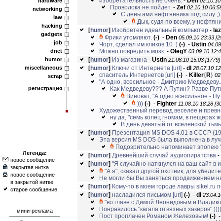
изобретательность не очень.
-
Den
hardware
02.10.10
Проволока не пойдет.
-
Zef
02.10.10 06:5
networking
С деньгами нефтянника под силу ;)
law
Дык, судя по всему, у нефтяни
hacking
[
humor
]
Изобретен идеальный компьютер
-
la
gadgets
Фрики утомляют.
(-)
-
Den
05.09.10 23:33 [2
job
Чорт, сделал им кликов 10 :)
(-)
-
Ustin
04.09
dnet
Можно повредить мозк:
-
OlegY
03.09.10 12:4
humor
[
humor
]
Из магазина
-
Ustin
21.08.10 15:03 [1779]
miscellaneous
[
humor
]
Ключи от Интернета
[url]
-
dl
28.07.10 12
спаситель Интернетов
[url]
(-)
-
Killer
{
R
}
02
scrap
"А одно, всесильное - Дмитрию Медведеву...
регистрация
Как Медведеву??? А Путин? Разве Путин
Виноват, "А одно всесильное - Пу
)))
(-)
-
Fighter
11.08.10 18:28 [3
Художественный перевод веселее и превно
ну да, "семь колец гномам, в пещерах 
В день девятый от вселенской тьмы
[
humor
]
Презентация MS DOS 4.01 в СССР (199
Эта версия MS DOS была выполнена в луч
Подозрительно напоминает эпопею ""
Легенда:
[
humor
]
Древнейший случай аудиопиратства
-
новое сообщение
[
humor
]
"Я случайно наткнулся на ваш сайт в ин
закрытая нитка
"А я", сказал другой охотник, для убедите
новое сообщение
Не могли бы Вы заняться продвижением на
в закрытой нитке
[
humor
]
Кому-то в моем городе лавры sikel.ru 
старое сообщение
[
humor
]
насладился письмом
[url]
(-)
-
dl
23.04.1
"во главе с Димой Леонидовым и Владик
Понравилось "кагала отвязных хакеров" )))
мини-реклама
Пост проплачен Романом Железовым!
(-)