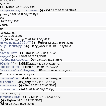
 03:15 [3157]
9 [3202]
(-)
-
Den
02.10.10 22:27 [3083]
ка руки не под то заточены...
(-)
-
Zef
03.10.10 06:58 [3294]
zy_anty
02.09.10 11:58 [2033]
(3)
960]
.10 20:22 [2930]
1 [3017]
(0)
:28 [3201]
(8)
.08.10 01:38 [3231]
" ;)
(-)
-
lazy_anty
30.07.10 12:04 [3425]
 уже не царь?!?? ;) )))
(-)
-
Fighter
02.08.10 16:06 [3188]
тину Владимиру". ;)
(-)
-
lazy_anty
11.08.10 18:09 [3315]
067]
сит таинств...
(-)
-
Den
28.07.10 12:44 [3435]
живущим"
(-)
-
dl
28.07.10 12:53 [3588]
 собрались семеро...
-
Den
28.07.10 13:12 [3357]
0 г.)
[url]
(-)
-
ZaDNiCa
29.07.10 16:44 [2138]
(2)
ших традиция...
-
Fighter
29.07.10 17:24 [3059]
виста-семёрка". Видимо,...
-
Winer
29.07.10 20:28 [3038]
Zef
22.06.10 16:08 [2024]
(0)
тернете" - и...
-
Garick
26.05.10 22:04 [2395]
(2)
льности п...
-
lazy_anty
28.05.10 11:59 [3191]
щего сайта...
(-)
-
Den
27.05.10 05:03 [3200]
покоя не дают:
-
Zef
04.06.10 06:09 [1739]
(0)
0 14:38 [1971]
(5)
ом Мяснякиным...
(-)
-
JINN
27.04.10 12:01 [3177]
)
(-)
-
Fighter
24.04.10 12:50 [3206]
-
Winer
23.04.10 15:28 [3061]