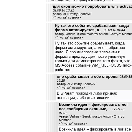
для окон можно попробовать wm_activat
02.09.18 18:21
Автор: dl <Dmitry Leonov>
<
"чистая" ссылка
>
Ну так это событие срабатывает, когда
форма активируется, а...
03.09.18 04:44
Автор: Vedrus <Serokhvostov Anton> Статус: Memb
<
"чистая" ссылка
>
Ну так это событие срабатывает, когда
форма активируется, а мне – обратное
надо. Я про диалоговые элементы и
формы в предыдущем посте упомянул
только для демонстрации того факта, что 
MS Access событие WM_KILLFOCUS плох
работает.
оно срабатывает в обе стороны
03.09.18
18:28
Автор: dl <Dmitry Leonov>
<
"чистая" ссылка
>
В wParam приходит либо признак
активации, либо деактивации.
Возникла идея – фиксировать в лог
все сообщения оконные,...
17.09.18
07:01
Автор: Vedrus <Serokhvostov Anton> Статус:
Member
<
"чистая" ссылка
>
Возникла идея – фиксировать в лог все