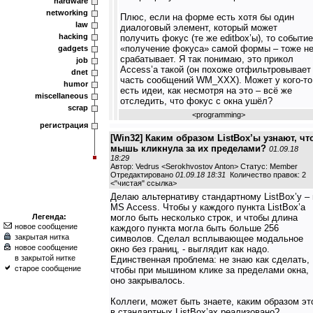
hardware
networking
Плюс, если на форме есть хотя бы один
law
диалоговый элемент, который может
hacking
получить фокус (те же editbox’ы), то событие
«получение фокуса» самой формы – тоже н
gadgets
срабатывает. Я так понимаю, это прикол
job
Access’а такой (он похоже отфильтровывает
dnet
часть сообщений WM_XXX). Может у кого-то
humor
есть идеи, как несмотря на это – всё же
miscellaneous
отследить, что фокус с окна ушёл?
scrap
<
programming
>
регистрация
[Win32] Каким образом ListBox’ы узнают, чт
мышь кликнула за их пределами?
01.09.18
18:29
Автор: Vedrus <Serokhvostov Anton> Статус: Member
Отредактировано
01.09.18 18:31
Количество правок: 2
<
"чистая" ссылка
>
Делаю альтернативу стандартному ListBox’у – 
MS Access. Чтобы у каждого пункта ListBox’а
Легенда:
могло быть несколько строк, и чтобы длина
новое сообщение
каждого пункта могла быть больше 256
закрытая нитка
символов. Сделал всплывающее модальное
новое сообщение
окно без границ, - выглядит как надо.
в закрытой нитке
Единственная проблема: не знаю как сделать,
старое сообщение
чтобы при мышином клике за пределами окна,
оно закрывалось.
Коллеги, может быть знаете, каким образом эт
в стандартных ListBox’ах реализовано?