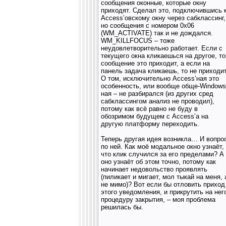
сообщения оконные, которые окну
приходят. Сделал это, подключившись 
Access’овскому окну через сабклассинг,
но сообщения с номером 0x06
(WM_ACTIVATE) так и не дождался.
WM_KILLFOCUS – тоже
неудовлетворительно работает. Если с
текущего окна кликаешься на другое, то
сообщение это приходит, а если на
панель задача кликаешь, то не приходит
О том, исключительно Access’ная это
особенность, или вообще обще-Windows
ная – не разбирался (из других сред
сабклассингом анализ не проводил),
потому как всё равно не буду в
обозримом будущем с Access’а на
другую платформу переходить.
Теперь другая идея возникла… И вопро
по ней. Как моё модальное окно узнаёт,
что клик случился за его пределами? А
оно узнаёт об этом точно, потому как
начинает недовольство проявлять
(пиликает и мигает, мол тыкай на меня, 
не мимо)? Вот если бы отловить приход
этого уведомления, и прикрутить на нег
процедуру закрытия, – моя проблема
решилась бы.