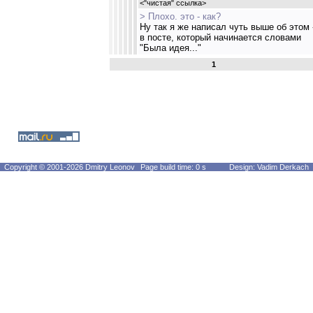
<
"чистая" ссылка
>
> Плохо. это - как?
Ну так я же написал чуть выше об этом 
в посте, который начинается словами
"Была идея..."
1
Copyright © 2001-2026 Dmitry Leonov
Page build time: 0 s
Design: Vadim Derkach