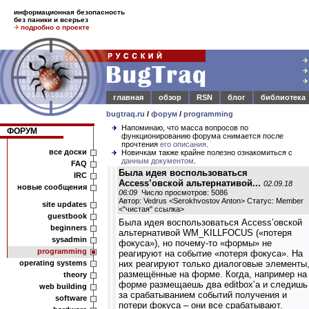
информационная безопасность
без паники и всерьез
подробно о проекте
главная
обзор
RSN
блог
библиотека
bugtraq.ru
/
форум
/
programming
Напоминаю, что масса вопросов по
ФОРУМ
функционированию форума снимается после
прочтения
его описания
.
все доски
Новичкам также крайне полезно ознакомиться с
данным документом
.
FAQ
Была идея воспользоваться
IRC
Access’овской альтернативой...
02.09.18
новые сообщения
06:09
Число просмотров: 5086
Автор: Vedrus <Serokhvostov Anton> Статус: Member
site updates
<
"чистая" ссылка
>
guestbook
Была идея воспользоваться Access’овской
beginners
альтернативой WM_KILLFOCUS («потеря
sysadmin
фокуса»), но почему-то «формы» не
programming
реагируют на событие «потеря фокуса». На
operating systems
них реагируют только диалоговые элементы
размещённые на форме. Когда, например на
theory
форме размещаешь два editbox’а и следишь
web building
за срабатыванием событий получения и
software
потери фокуса – они все срабатывают.