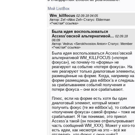
Мой ListBox
Wm_killfocus
02.09.18 04:05
Автор: Zef <Alloo Zef> Статус: Elderman
<
"чистая" ссылка
>
Была идея воспользоваться
Access’овской альтернативой...
02.09.18
06:09
Автор: Vedrus <Serokhvostov Anton> Статус: Member
<
"чистая" ссылка
>
Была идея воспользоваться Access’овской
альтернативой WM_KILLFOCUS («потеря
фокуса»), но почему-то «формы» не
реагируют на событие «потеря фокуса». На
них реагируют только диалоговые элементы
размещённые на форме. Когда, например на
форме размещаешь два editbox’а и следишь
за срабатыванием событий получения и
потери фокуса – они все срабатывают.
Плюс, если на форме есть хотя бы один
диалоговый элемент, который может
получить фокус (те же editbox’ы), то событие
«получение фокуса» самой формы – тоже н
срабатывает. Я так понимаю, это прикол
Access’а такой (он похоже отфильтровывает
часть сообщений WM_XXX). Может у кого-то
есть идеи, как несмотря на это – всё же
отследить, что фокус с окна ушёл?