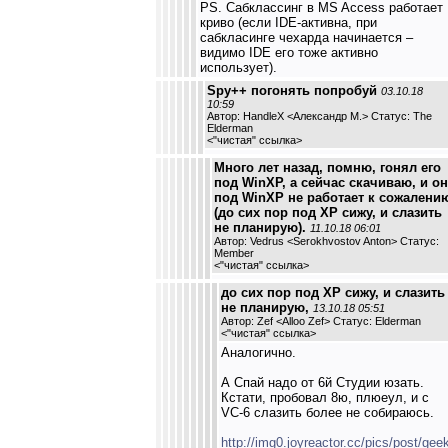
PS. Сабклассинг в MS Access работает
криво (если IDE-активна, при
сабкласинге чехарда начинается –
видимо IDE его тоже активно
использует).
Spy++ погонять попробуй
03.10.18
10:59
Автор: HandleX <Александр М.> Статус: The
Elderman
<
"чистая" ссылка
>
Много лет назад, помню, гонял его
под WinXP, а сейчас скачиваю, и он
под WinXP не работает к сожалени
(до сих пор под XP сижу, и слазить
не планирую).
11.10.18 06:01
Автор: Vedrus <Serokhvostov Anton> Статус:
Member
<
"чистая" ссылка
>
до сих пор под XP сижу, и слазить
не планирую,
13.10.18 05:51
Автор: Zef <Alloo Zef> Статус: Elderman
<
"чистая" ссылка
>
Аналогично.
А Спай надо от 6й Студии юзать.
Кстати, пробовал 8ю, плюеул, и с
VC-6 слазить более не собираюсь.
http://img0.joyreactor.cc/pics/post/gee