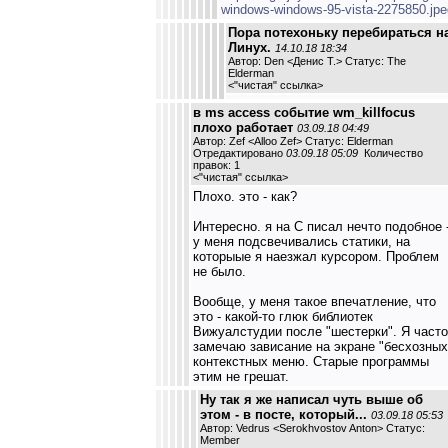
windows-windows-95-vista-2275850.jpe
Пора потехоньку перебираться н
Линух.
14.10.18 18:34
Автор: Den <Денис Т.> Статус: The
Elderman
<
"чистая" ссылка
>
в ms access событие wm_killfocus
плохо работает
03.09.18 04:49
Автор: Zef <Alloo Zef> Статус: Elderman
Отредактировано
03.09.18 05:09
Количество
правок: 1
<
"чистая" ссылка
>
Плохо. это - как?
Интересно. я на С писал нечто подобное 
у меня подсвечивались статики, на
которыые я наезжал курсором. Проблем
не было.
Вообще, у меня такое впечатление, что
это - какой-то глюк библиотек
Вижуалстудии после "шестерки". Я часто
замечаю зависание на экране "бесхозных
контекстных меню. Старые программы
этим не грешат.
Ну так я же написал чуть выше об
этом - в посте, который...
03.09.18 05:53
Автор: Vedrus <Serokhvostov Anton> Статус:
Member