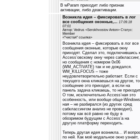
В wParam приходит либо признак
активации, либо деактивации.
Возникла идея – фиксировать в лог
все сообщения оконные,...
17.09.18
07:01
Автор: Vedrus <Serokhvostov Anton> Статус:
Member
<
"чистая" ссылка
>
Возникла идея – фиксировать в лог все
сообщения оконные, которые окну
приходят. Сделал это, подключившись 
Access’овскому окну через сабклассинг,
но сообщения с номером 0x06
(WM_ACTIVATE) так и не дождался.
WM_KILLFOCUS – тоже
неудовлетворительно работает. Если с
текущего окна кликаешься на другое, то
сообщение это приходит, а если на
панель задача кликаешь, то не приходит
О том, исключительно Access’ная это
особенность, или вообще обще-Windows
ная – не разбирался (из других сред
сабклассингом анализ не проводил),
потому как всё равно не буду в
обозримом будущем с Access’а на
другую платформу переходить.
Теперь другая идея возникла… И вопро
по ней. Как моё модальное окно узнаёт,