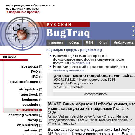
информационная безопасность
без паники и всерьез
подробно о проекте
главная
обзор
RSN
блог
библиотека
bugtraq.ru
/
форум
/
programming
Напоминаю, что масса вопросов по
ФОРУМ
функционированию форума снимается после
прочтения
его описания
.
все доски
Новичкам также крайне полезно ознакомиться с
данным документом
.
FAQ
для окон можно попробовать wm_activat
IRC
02.09.18 18:21
Число просмотров: 5035
новые сообщения
Автор: dl <Dmitry Leonov>
<
"чистая" ссылка
>
site updates
<
programming
>
guestbook
beginners
[Win32] Каким образом ListBox’ы узнают, чт
sysadmin
мышь кликнула за их пределами?
01.09.18
programming
18:29
operating systems
Автор: Vedrus <Serokhvostov Anton> Статус: Member
theory
Отредактировано
01.09.18 18:31
Количество правок: 2
<
"чистая" ссылка
>
web building
Делаю альтернативу стандартному ListBox’у – 
software
MS Access. Чтобы у каждого пункта ListBox’а