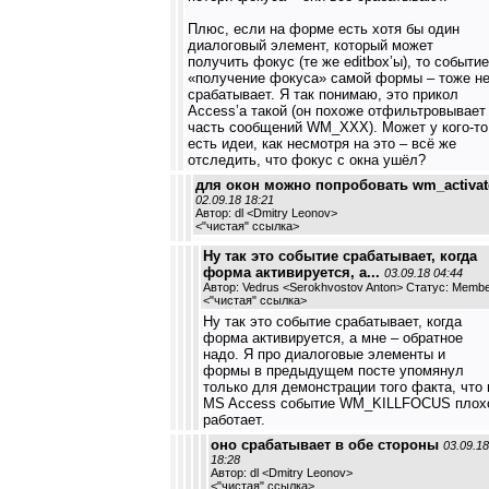
Плюс, если на форме есть хотя бы один
диалоговый элемент, который может
получить фокус (те же editbox’ы), то событие
«получение фокуса» самой формы – тоже н
срабатывает. Я так понимаю, это прикол
Access’а такой (он похоже отфильтровывает
часть сообщений WM_XXX). Может у кого-то
есть идеи, как несмотря на это – всё же
отследить, что фокус с окна ушёл?
для окон можно попробовать wm_activat
02.09.18 18:21
Автор: dl <Dmitry Leonov>
<
"чистая" ссылка
>
Ну так это событие срабатывает, когда
форма активируется, а...
03.09.18 04:44
Автор: Vedrus <Serokhvostov Anton> Статус: Memb
<
"чистая" ссылка
>
Ну так это событие срабатывает, когда
форма активируется, а мне – обратное
надо. Я про диалоговые элементы и
формы в предыдущем посте упомянул
только для демонстрации того факта, что 
MS Access событие WM_KILLFOCUS плох
работает.
оно срабатывает в обе стороны
03.09.18
18:28
Автор: dl <Dmitry Leonov>
<
"чистая" ссылка
>