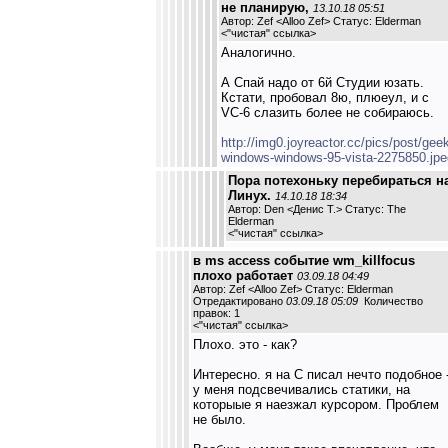
не планирую,
13.10.18 05:51
Автор: Zef <Alloo Zef> Статус: Elderman
<
"чистая" ссылка
>
Аналогично.
А Спай надо от 6й Студии юзать.
Кстати, пробовал 8ю, плюеул, и с
VC-6 слазить более не собираюсь.
http://img0.joyreactor.cc/pics/post/gee
windows-windows-95-vista-2275850.jpe
Пора потехоньку перебираться н
Линух.
14.10.18 18:34
Автор: Den <Денис Т.> Статус: The
Elderman
<
"чистая" ссылка
>
в ms access событие wm_killfocus
плохо работает
03.09.18 04:49
Автор: Zef <Alloo Zef> Статус: Elderman
Отредактировано
03.09.18 05:09
Количество
правок: 1
<
"чистая" ссылка
>
Плохо. это - как?
Интересно. я на С писал нечто подобное 
у меня подсвечивались статики, на
которыые я наезжал курсором. Проблем
не было.