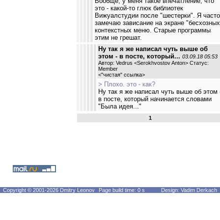
Вообще, у меня такое впечатление, что
это - какой-то глюк библиотек
Вижуалстудии после "шестерки". Я часто
замечаю зависание на экране "бесхозных
контекстных меню. Старые программы
этим не грешат.
Ну так я же написал чуть выше об
этом - в посте, который...
03.09.18 05:53
Автор: Vedrus <Serokhvostov Anton> Статус:
Member
<
"чистая" ссылка
>
> Плохо. это - как?
Ну так я же написал чуть выше об этом 
в посте, который начинается словами
"Была идея..."
1
Copyright © 2001-2026 Dmitry Leonov
Page build time: 0 s
Design: Vadim Derkach