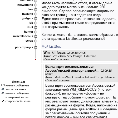
hardware
могло быть несколько строк, и чтобы длина
networking
каждого пункта могла быть больше 256
law
символов. Сделал всплывающее модальное
hacking
окно без границ, - выглядит как надо.
gadgets
Единственная проблема: не знаю как сделать,
чтобы при мышином клике за пределами окна,
job
оно закрывалось.
dnet
humor
Коллеги, может быть знаете, каким образом эт
miscellaneous
в стандартных ListBox’ах реализовано?
scrap
Мой ListBox
регистрация
Wm_killfocus
02.09.18 04:05
Автор: Zef <Alloo Zef> Статус: Elderman
<
"чистая" ссылка
>
Была идея воспользоваться
Access’овской альтернативой...
02.09.18
06:09
Автор: Vedrus <Serokhvostov Anton> Статус: Member
<
"чистая" ссылка
>
Легенда:
Была идея воспользоваться Access’овской
новое сообщение
альтернативой WM_KILLFOCUS («потеря
закрытая нитка
фокуса»), но почему-то «формы» не
новое сообщение
реагируют на событие «потеря фокуса». На
в закрытой нитке
них реагируют только диалоговые элементы
старое сообщение
размещённые на форме. Когда, например на
форме размещаешь два editbox’а и следишь
за срабатыванием событий получения и
потери фокуса – они все срабатывают.