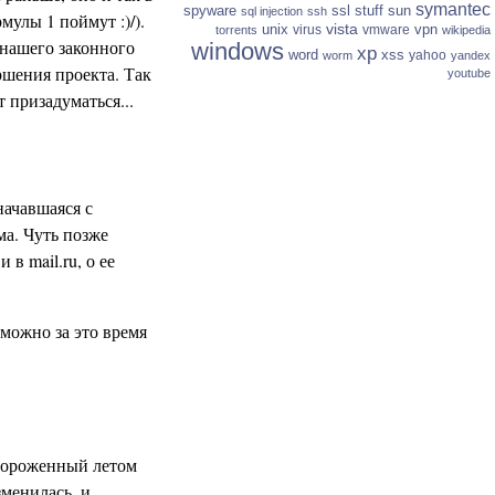
symantec
spyware
ssl
stuff
sun
sql injection
ssh
мулы 1 поймут :)/).
vista
unix
vpn
virus
vmware
torrents
wikipedia
 нашего законного
windows
xp
word
xss
yahoo
worm
yandex
ершения проекта. Так
youtube
 призадуматься...
начавшаяся с
ма. Чуть позже
в mail.ru, о ее
 можно за это время
амороженный летом
зменилась, и