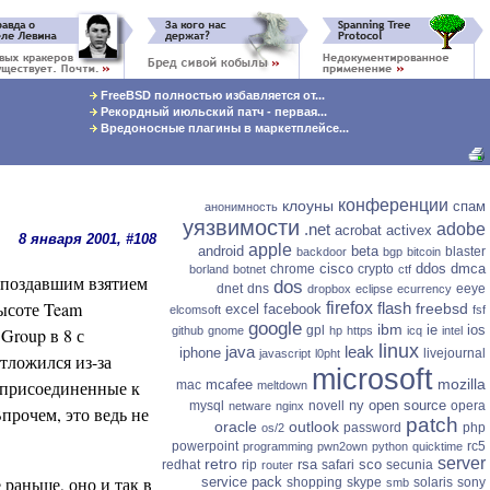
FreeBSD полностью избавляется от...
Рекордный июльский патч - первая...
Вредоносные плагины в маркетплейсе...
конференции
клоуны
спам
анонимность
уязвимости
.net
adobe
acrobat
activex
8 января 2001, #108
apple
android
beta
blaster
backdoor
bgp
bitcoin
cisco
ddos
dmca
chrome
crypto
borland
botnet
ctf
запоздавшим взятием
dos
dnet
dns
eeye
dropbox
eclipse
ecurrency
высоте Team
firefox
flash
freebsd
excel
facebook
elcomsoft
fsf
google
ibm
ie
ios
gpl
github
gnome
hp
https
icq
intel
Group в 8 с
linux
java
leak
iphone
livejournal
javascript
l0pht
тложился из-за
microsoft
mozilla
mcafee
, присоединенные к
mac
meltdown
ny
open source
mysql
novell
opera
netware
nginx
Впрочем, это ведь не
patch
oracle
outlook
password
php
os/2
powerpoint
rc5
programming
pwn2own
python
quicktime
server
retro
rsa
sco
redhat
rip
safari
secunia
router
е раньше, оно и так в
service pack
shopping
skype
solaris
sony
smb