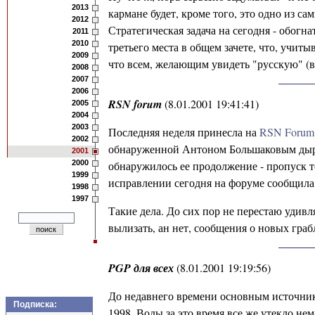
2013
кармане будет, кроме того, это одно из с
2012
Стратегическая задача на сегодня - обогн
2011
2010
третьего места в общем зачете, что, учит
2009
что всем, желающим увидеть "русскую" (в 
2008
2007
2006
RSN forum
(8.01.2001 19:41:41)
2005
2004
2003
Последняя неделя принесла на
RSN Forum
2002
обнаруженной Антоном Большаковым дырки 
2001
2000
обнаружилось ее продолжение - пропуск те
1999
исправлении сегодня на форуме сообщила
1998
1997
Такие дела. До сих пор не перестаю удивл
вылизать, ан нет, сообщения о новых граб
PGP для всех
(8.01.2001 19:19:56)
До недавнего времени основным источни
Подписка:
1998. Воды за это время все же утекло нем