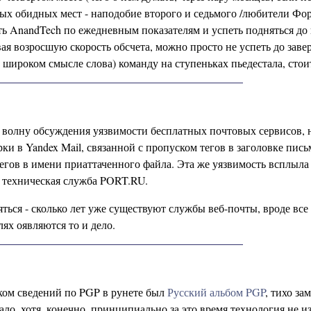
амых обидных мест - наподобие второго и седьмого /любители Фор
ать AnandTech по ежедневным показателям и успеть подняться до
ывая возросшую скорость обсчета, можно просто не успеть до зав
широком смысле слова) команду на ступеньках пьедестала, стоит
волну обсуждения уязвимости бесплатных почтовых сервисов, 
в Yandex Mail, связанной с пропуском тегов в заголовке пись
гов в имени приаттаченного файла. Эта же уязвимость всплыла и 
 техническая служба PORT.RU.
яться - сколько лет уже существуют службы веб-почты, вроде все
лях оявляются то и дело.
ком сведений по PGP в рунете был
Русский альбом PGP
, тихо з
ало, хотя, конечно, принципиально за это время технология не и