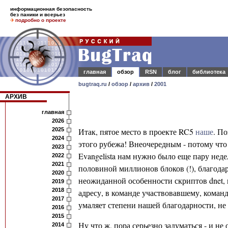
информационная безопасность
без паники и всерьез
подробно о проекте
главная
обзор
RSN
блог
библиотека
bugtraq.ru
/
обзор
/
архив
/
2001
АРХИВ
главная
2026
2025
Итак, пятое место в проекте RC5
наше
. П
2024
этого рубежа! Внеочередным - потому что
2023
Evangelista нам нужно было еще пару недел
2022
2021
половиной миллионов блоков (!), благодар
2020
неожиданной особенности скриптов dnet, 
2019
2018
адресу, в команде участвовавшему, команде
2017
умаляет степени нашей благодарности, не 
2016
2015
Ну что ж, пора серьезно задуматься - и не 
2014