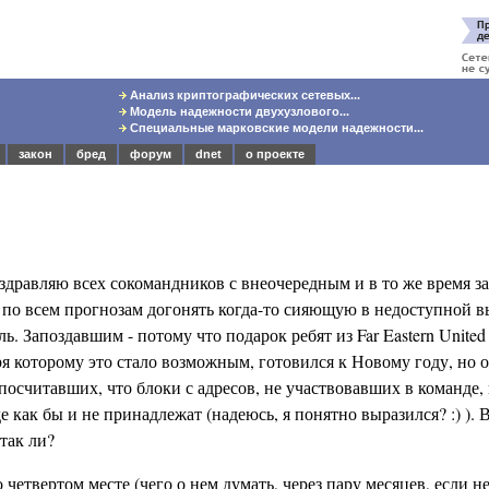
Анализ криптографических сетевых...
Модель надежности двухузлового...
Специальные марковские модели надежности...
закон
бред
форум
dnet
о проекте
оздравляю всех сокомандников с внеочередным и в то же время 
 по всем прогнозам догонять когда-то сияющую в недоступной 
ь. Запоздавшим - потому что подарок ребят из Far Eastern United 
я которому это стало возможным, готовился к Новому году, но о
посчитавших, что блоки с адресов, не участвовавших в команде
 как бы и не принадлежат (надеюсь, я понятно выразился? :) ). 
так ли?
о четвертом месте (чего о нем думать, через пару месяцев, если н