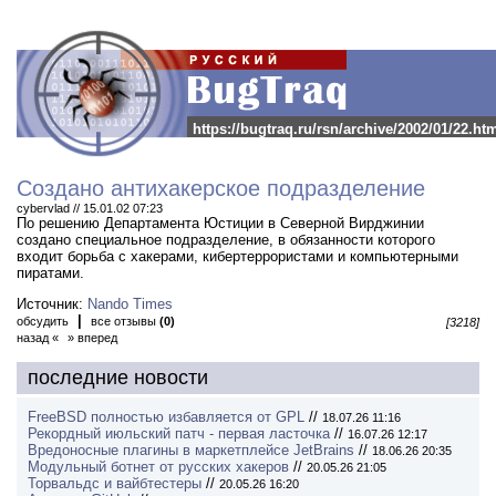
https://bugtraq.ru/rsn/archive/2002/01/22.ht
Создано антихакерское подразделение
cybervlad // 15.01.02 07:23
По решению Департамента Юстиции в Северной Вирджинии
создано специальное подразделение, в обязанности которого
входит борьба с хакерами, кибертеррористами и компьютерными
пиратами.
Источник:
Nando Times
|
обсудить
все отзывы
(0)
[3218]
назад «
» вперед
последние новости
FreeBSD полностью избавляется от GPL
//
18.07.26 11:16
Рекордный июльский патч - первая ласточка
//
16.07.26 12:17
Вредоносные плагины в маркетплейсе JetBrains
//
18.06.26 20:35
Модульный ботнет от русских хакеров
//
20.05.26 21:05
Торвальдс и вайбтестеры
//
20.05.26 16:20