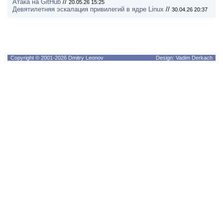
Атака на GitHub
//
20.05.26 15:25
Девятилетняя эскалация привилегий в ядре Linux
//
30.04.26 20:37
Copyright © 2001-2026 Dmitry Leonov
Design: Vadim Derkach