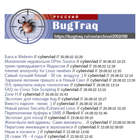
https://bugtraq.ru/rsn/archive/2002/08/
Бага в Webmin
// cybervlad //
30.08.02 10:26
Монополия недовольна OPen Source
// cybervlad //
30.08.02 10:23
троян прикидывается Яндексом
// cybervlad //
29.08.02 12:28
Internet anonymity for Linux newbies
// cybervlad //
29.08.02 12:20
Самый лучший firewall - 30 см. воздуха ;)
// cybervlad //
29.08.02 12:14
Заразное явление пришло и в Новый Свет
// cybervlad //
28.08.02 13:30
ISS прикупила новую технологию
// cybervlad //
28.08.02 13:14
FAQ по Cross Site Scripting
// cybervlad //
28.08.02 13:10
Zone H
// cybervlad //
26.08.02 15:43
Эксплоит для message bug
// cybervlad //
26.08.02 15:27
Вместо пароля - пенис ;)
// cybervlad //
26.08.02 15:24
Новый релиз Security-Enhanced Linux
// cybervlad //
26.08.02 15:20
Переполнение буфера в SMB
// Renkvil //
24.08.02 01:46
Эксплоит для mssql
// cybervlad //
23.08.02 09:10
Жили-были веб-админы. Сами виноваты...
// cybervlad //
23.08.02 09:05
Пиратские инновации в звукозаписи
// cybervlad //
23.08.02 09:00
Наши в космосе ;)
// cybervlad //
22.08.02 13:00
28 главе УК - 4 года
// cybervlad //
22.08.02 12:42