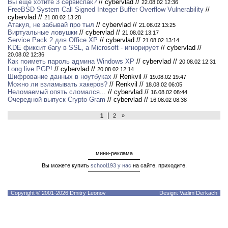
Вы еще хотите 3 сервиспак?
// cybervlad //
22.08.02 12:36
FreeBSD System Call Signed Integer Buffer Overflow Vulnerability
//
cybervlad //
21.08.02 13:28
Атакуя, не забывай про тыл
// cybervlad //
21.08.02 13:25
Виртуальные ловушки
// cybervlad //
21.08.02 13:17
Service Pack 2 для Office XP
// cybervlad //
21.08.02 13:14
KDE фиксит багу в SSL, а Microsoft - игнорирует
// cybervlad //
20.08.02 12:36
Как поиметь пароль админа Windows XP
// cybervlad //
20.08.02 12:31
Long live PGP!
// cybervlad //
20.08.02 12:14
Шифрование данных в ноутбуках
// Renkvil //
19.08.02 19:47
Можно ли взламывать хакеров?
// Renkvil //
18.08.02 06:05
Неломаемый опять сломался...
// cybervlad //
16.08.02 08:44
Очередной выпуск Crypto-Gram
// cybervlad //
16.08.02 08:38
|
1
2
»
мини-реклама
Вы можете купить
school193 у нас
на сайте, приходите.
Copyright © 2001-2026 Dmitry Leonov
Design: Vadim Derkach