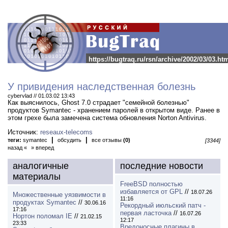
https://bugtraq.ru/rsn/archive/2002/03/03.ht
У привидения наследственная болезнь
cybervlad // 01.03.02 13:43
Как выяснилось, Ghost 7.0 страдает "семейной болезнью"
продуктов Symantec - хранением паролей в открытом виде.
Ранее в
этом грехе была замечена система обновления Norton Antivirus.
Источник:
reseaux-telecoms
|
|
теги:
symantec
обсудить
все отзывы
(0)
[3344]
назад «
» вперед
аналогичные
последние новости
материалы
FreeBSD полностью
избавляется от GPL
//
18.07.26
Множественные уязвимости в
11:16
продуктах Symantec
//
30.06.16
Рекордный июльский патч -
17:16
первая ласточка
//
16.07.26
Нортон поломал IE
//
21.02.15
12:17
23:33
Вредоносные плагины в