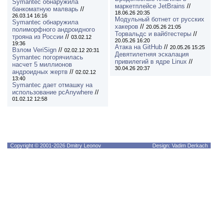
Symantec обнаружила
маркетплейсе JetBrains
//
банкоматную малварь
//
18.06.26 20:35
26.03.14 16:16
Модульный ботнет от русских
Symantec обнаружила
хакеров
//
20.05.26 21:05
полиморфного андроидного
Торвальдс и вайбтестеры
//
трояна из России
//
03.02.12
20.05.26 16:20
19:36
Атака на GitHub
//
20.05.26 15:25
Взлом VeriSign
//
02.02.12 20:31
Девятилетняя эскалация
Symantec погорячилась
привилегий в ядре Linux
//
насчет 5 миллионов
30.04.26 20:37
андроидных жертв
//
02.02.12
13:40
Symantec дает отмашку на
использование pcAnywhere
//
01.02.12 12:58
Copyright © 2001-2026 Dmitry Leonov
Design: Vadim Derkach