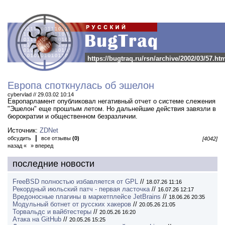
https://bugtraq.ru/rsn/archive/2002/03/57.ht
Европа споткнулась об эшелон
cybervlad // 29.03.02 10:14
Европарламент опубликовал негативный отчет о системе слежения
"Эшелон" еще прошлым летом.
Но дальнейшие действия завязли в
бюрократии и общественном безразличии.
Источник:
ZDNet
|
обсудить
все отзывы
(0)
[4042]
назад «
» вперед
последние новости
FreeBSD полностью избавляется от GPL
//
18.07.26 11:16
Рекордный июльский патч - первая ласточка
//
16.07.26 12:17
Вредоносные плагины в маркетплейсе JetBrains
//
18.06.26 20:35
Модульный ботнет от русских хакеров
//
20.05.26 21:05
Торвальдс и вайбтестеры
//
20.05.26 16:20
Атака на GitHub
//
20.05.26 15:25