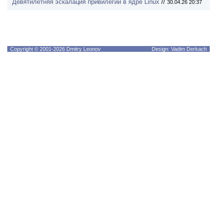
Девятилетняя эскалация привилегий в ядре Linux
//
30.04.26 20:37
Copyright © 2001-2026 Dmitry Leonov
Design: Vadim Derkach