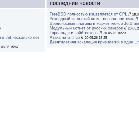
последние новости
FreeBSD полностью избавляется от GPL
//
18.0
Рекордный июльский патч - первая ласточка
/
Вредоносные плагины в маркетплейсе JetBrai
Модульный ботнет от русских хакеров
//
6
20.05.2
Торвальдс и вайбтестеры
//
20.05.26 16:20
и в Jet несколько лет
Атака на GitHub
//
20.05.26 15:25
Девятилетняя эскалация привилегий в ядре Li
.03.08 15:47