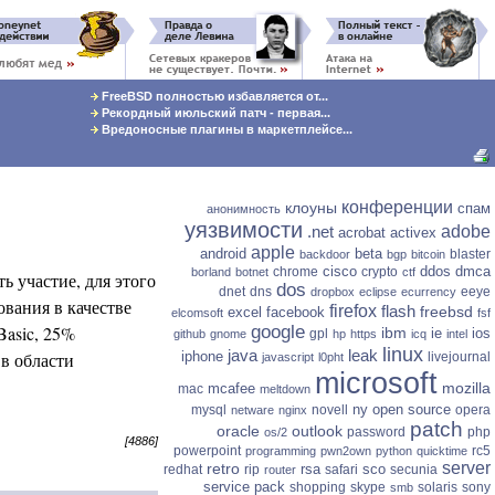
FreeBSD полностью избавляется от...
Рекордный июльский патч - первая...
Вредоносные плагины в маркетплейсе...
конференции
клоуны
спам
анонимность
уязвимости
.net
adobe
acrobat
activex
apple
android
beta
blaster
backdoor
bgp
bitcoin
cisco
ddos
dmca
chrome
crypto
borland
botnet
ctf
ь участие, для этого
dos
dnet
dns
eeye
dropbox
eclipse
ecurrency
вания в качестве
firefox
flash
freebsd
excel
facebook
elcomsoft
fsf
Basic, 25%
google
ibm
ie
ios
gpl
github
gnome
hp
https
icq
intel
linux
java
leak
 в области
iphone
livejournal
javascript
l0pht
microsoft
mozilla
mcafee
mac
meltdown
ny
open source
mysql
novell
opera
netware
nginx
patch
oracle
outlook
password
php
os/2
[4886]
powerpoint
rc5
programming
pwn2own
python
quicktime
server
retro
rsa
sco
redhat
rip
safari
secunia
router
service pack
shopping
skype
solaris
sony
smb