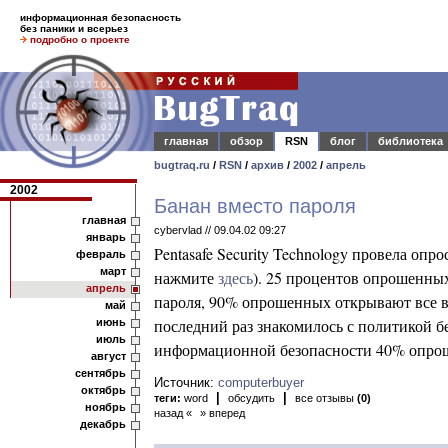
информационная безопасность
без паники и всерьез
подробно о проекте
главная
обзор
RSN
блог
библиотека
bugtraq.ru
/
RSN
/
архив
/
2002
/
апрель
2002
Банан вместо пароля
главная
cybervlad // 09.04.02 09:27
январь
Pentasafe Security Technology провела оп
февраль
март
нажмите
здесь
).
25 процентов опрошенных 
апрель
пароля, 90% опрошенных открывают все вл
май
последний раз знакомилось с политикой б
июнь
июль
информационной безопасности 40% опрош
август
сентябрь
Источник:
computerbuyer
октябрь
|
|
теги:
word
обсудить
все отзывы
(0)
ноябрь
назад «
» вперед
декабрь