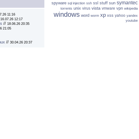
symantec
spyware
ssl
stuff
sun
sql injection
ssh
vista
unix
vpn
virus
vmware
torrents
wikipedia
windows
xp
7.26 11:16
word
xss
yahoo
worm
yandex
/
16.07.26 12:17
youtube
ns
//
18.06.26 20:35
6 21:05
nux
//
30.04.26 20:37