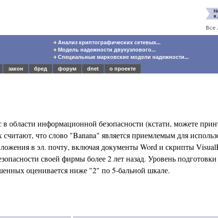
Анализ криптографических сетевых...
Модель надежности двухузлового...
Специальные марковские модели надежности...
закон
бред
форум
dnet
о проекте
рос в области информационной безопасности (кстати, можете принт
считают, что слово "Banana" является приемлемым для использо
ожения в эл. почту, включая документы Word и скрипты Visual
езопасности своей фирмы более 2 лет назад. Уровень подготовки
енных оценивается ниже "2" по 5-бальной шкале.