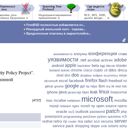
FreeBSD полностью избавляется от...
Рекордный июльский патч - первая...
Вредоносные плагины в маркетплейсе...
конференции
клоуны
спам
анонимность
уязвимости
.net
adobe
acrobat
activex
apple
android
beta
blaster
backdoor
bgp
bitcoin
cisco
ddos
dmca
chrome
crypto
borland
botnet
ctf
 Policy Project".
dos
dnet
dns
eeye
dropbox
eclipse
ecurrency
ционной
firefox
flash
freebsd
excel
facebook
elcomsoft
fsf
google
ibm
ie
ios
gpl
github
gnome
hp
https
icq
intel
linux
java
leak
iphone
livejournal
javascript
l0pht
microsoft
mozilla
mcafee
mac
[4737]
meltdown
ny
open source
mysql
novell
opera
netware
nginx
patch
oracle
outlook
password
php
os/2
powerpoint
rc5
programming
pwn2own
python
quicktime
server
retro
rsa
sco
redhat
rip
safari
secunia
router
service pack
shopping
skype
solaris
sony
smb