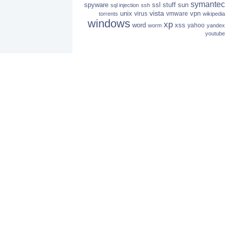
symantec
spyware
ssl
stuff
sun
sql injection
ssh
vista
unix
vpn
virus
vmware
torrents
wikipedia
windows
xp
word
xss
yahoo
worm
yandex
youtube