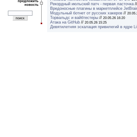
предложить
Рекордный июльский патч - первая ласточка
/
новость
Вредоносные плагины в маркетплейсе JetBrai
Модульный ботнет от русских хакеров
//
20.05.
Торвальдс и вайбтестеры
//
20.05.26 16:20
Атака на GitHub
//
20.05.26 15:25
Девятилетняя эскалация привилегий в ядре L