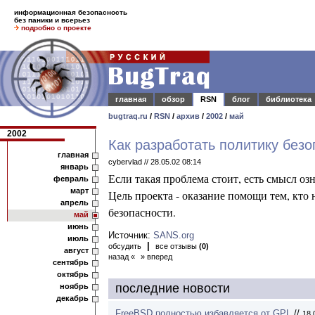
информационная безопасность
без паники и всерьез
подробно о проекте
главная
обзор
RSN
блог
библиотека
bugtraq.ru
/
RSN
/
архив
/
2002
/
май
2002
Как разработать политику безо
главная
cybervlad // 28.05.02 08:14
январь
Если такая проблема стоит, есть смысл оз
февраль
март
Цель проекта - оказание помощи тем, кт
апрель
безопасности.
май
июнь
Источник:
SANS.org
июль
|
обсудить
все отзывы
(0)
август
назад «
» вперед
сентябрь
октябрь
последние новости
ноябрь
декабрь
FreeBSD полностью избавляется от GPL
//
18.