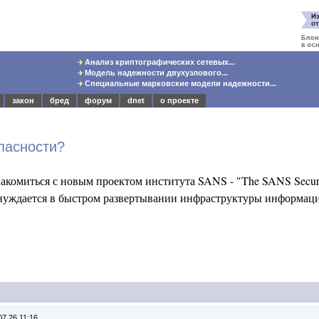
Анализ криптографических сетевых...
Модель надежности двухузлового...
Специальные марковские модели надежности...
закон
бред
форум
dnet
о проекте
пасности?
накомиться с новым проектом института SANS - "The SANS Security
о нуждается в быстром развертывании инфраструктуры информа
07.26 11:16