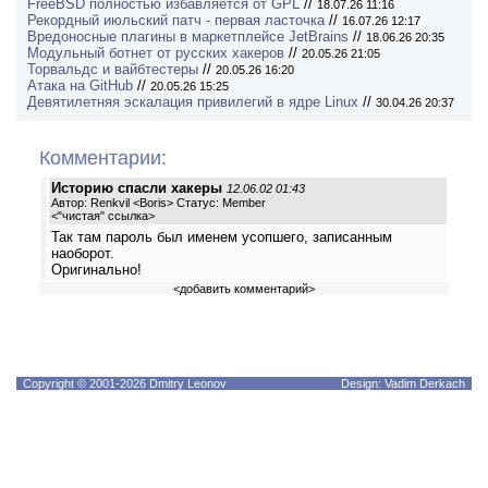
FreeBSD полностью избавляется от GPL
//
18.07.26 11:16
Рекордный июльский патч - первая ласточка
//
16.07.26 12:17
Вредоносные плагины в маркетплейсе JetBrains
//
18.06.26 20:35
Модульный ботнет от русских хакеров
//
20.05.26 21:05
Торвальдс и вайбтестеры
//
20.05.26 16:20
Атака на GitHub
//
20.05.26 15:25
Девятилетняя эскалация привилегий в ядре Linux
//
30.04.26 20:37
Комментарии:
Историю спасли хакеры
12.06.02 01:43
Автор: Renkvil <Boris> Статус: Member
<
"чистая" ссылка
>
Так там пароль был именем усопшего, записанным
наоборот.
Оригинально!
<
добавить комментарий
>
Copyright © 2001-2026 Dmitry Leonov
Design: Vadim Derkach