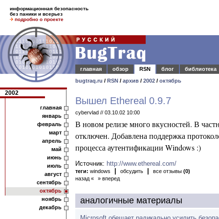
информационная безопасность
без паники и всерьез
подробно о проекте
главная
обзор
RSN
блог
библиотека
bugtraq.ru
/
RSN
/
архив
/
2002
/
октябрь
2002
Вышел Ethereal 0.9.7
главная
cybervlad // 03.10.02 10:00
январь
В новом релизе много вкусностей.
В част
февраль
март
отключен. Добавлена поддержка протокол
апрель
процесса аутентификации Windows :)
май
июнь
Источник:
http://www.ethereal.com/
июль
|
|
теги:
windows
обсудить
все отзывы
(0)
август
назад «
» вперед
сентябрь
октябрь
аналогичные материалы
ноябрь
декабрь
Microsoft обещает радикально усилить безоп