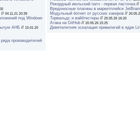
Рекордный июльский патч - первая ласточка
/
Вредоносные плагины в маркетплейсе JetBrai
00
//
Модульный ботнет от русских хакеров
//
04.11.21 20:39
20.05.2
риложений под Windows
Торвальдс и вайбтестеры
//
20.05.26 16:20
Атака на GitHub
//
20.05.26 15:25
крытую АНБ
//
Девятилетняя эскалация привилегий в ядре Li
15.01.20
 ряда производителей