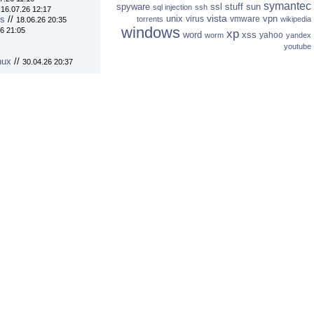
symantec
spyware
ssl
stuff
sun
sql injection
ssh
/
16.07.26 12:17
vista
unix
vpn
virus
vmware
ns
//
torrents
wikipedia
18.06.26 20:35
windows
6 21:05
xp
word
xss
yahoo
worm
yandex
youtube
nux
//
30.04.26 20:37