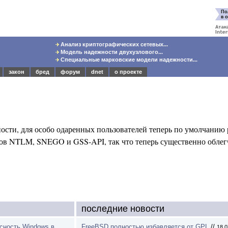
Анализ криптографических сетевых...
Модель надежности двухузлового...
Специальные марковские модели надежности...
закон
бред
форум
dnet
о проекте
ности, для особо одаренных пользователей теперь по умолчанию
ов NTLM, SNEGO и GSS-API, так что теперь существенно облег
последние новости
асность Windows в
FreeBSD полностью избавляется от GPL
//
18.0