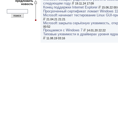
предложить
следующем году
//
19.11.24 17:09
новость
Конец поддержки Internet Explorer
//
15.06.22 00:
Просроченный сертификат ломает Windows 11
Microsoft начинает тестирование Linux GUI-п
//
21.04.21 21:21
Microsoft закрыла серьёзную уязвимость, от
00:52
Прощаемся с Windows 7
//
14.01.20 22:22
Типовые уязвимости в драйверах уровня ядра
//
11.08.19 03:16