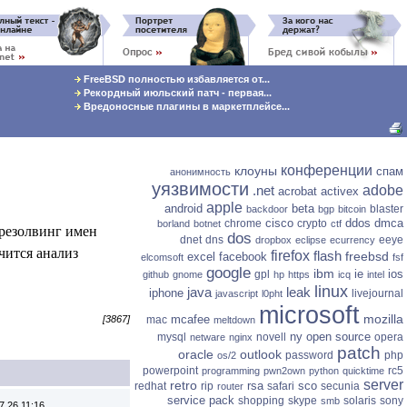
FreeBSD полностью избавляется от...
Рекордный июльский патч - первая...
Вредоносные плагины в маркетплейсе...
конференции
клоуны
спам
анонимность
уязвимости
.net
adobe
acrobat
activex
apple
android
beta
blaster
backdoor
bgp
bitcoin
cisco
ddos
dmca
chrome
crypto
borland
botnet
ctf
 резолвинг имен
dos
dnet
dns
eeye
dropbox
eclipse
ecurrency
чится анализ
firefox
flash
freebsd
excel
facebook
elcomsoft
fsf
google
ibm
ie
ios
gpl
github
gnome
hp
https
icq
intel
linux
java
leak
iphone
livejournal
javascript
l0pht
microsoft
mozilla
mcafee
mac
[3867]
meltdown
ny
open source
mysql
novell
opera
netware
nginx
patch
oracle
outlook
password
php
os/2
powerpoint
rc5
programming
pwn2own
python
quicktime
server
retro
rsa
sco
redhat
rip
safari
secunia
router
service pack
shopping
skype
solaris
sony
smb
7.26 11:16