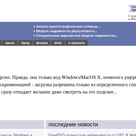
Анализ криптографических сетевых...
Модель надежности двухузлового...
Специальные марковские модели надежности...
закон
бред
форум
dnet
о проекте
ерсии.
Правда, она только вод Windows/MacOS X, немноого ущерб
дискриминацией - загрузка разрешена только из определенного спи
 сразу отпадает желание даже смотреть на это поделие...
последние новости
асность Windows в
FreeBSD полностью избавляется от GPL
//
18.0