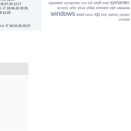
symantec
spyware
ssl
stuff
sun
sql injection
ssh
/
16.07.26 12:17
vista
unix
vpn
virus
vmware
ns
//
torrents
wikipedia
18.06.26 20:35
windows
6 21:05
xp
word
xss
yahoo
worm
yandex
youtube
nux
//
30.04.26 20:37