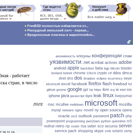
FreeBSD полностью избавляется от...
Рекордный июльский патч - первая...
Вредоносные плагины в маркетплейсе...
конференции
клоуны
спам
анонимность
уязвимости
.net
adobe
acrobat
activex
apple
android
beta
blaster
backdoor
bgp
bitcoin
cisco
ddos
dmca
chrome
crypto
borland
botnet
ctf
ная - работает
dos
dnet
dns
eeye
dropbox
eclipse
ecurrency
ска стран, в число
firefox
flash
freebsd
excel
facebook
elcomsoft
fsf
google
ibm
ie
ios
gpl
github
gnome
hp
https
icq
intel
linux
java
leak
iphone
livejournal
javascript
l0pht
microsoft
mozilla
mcafee
mac
[5523]
meltdown
ny
open source
mysql
novell
opera
netware
nginx
patch
oracle
outlook
password
php
os/2
powerpoint
rc5
programming
pwn2own
python
quicktime
server
retro
rsa
sco
redhat
rip
safari
secunia
router
service pack
shopping
skype
solaris
sony
smb
7.26 11:16