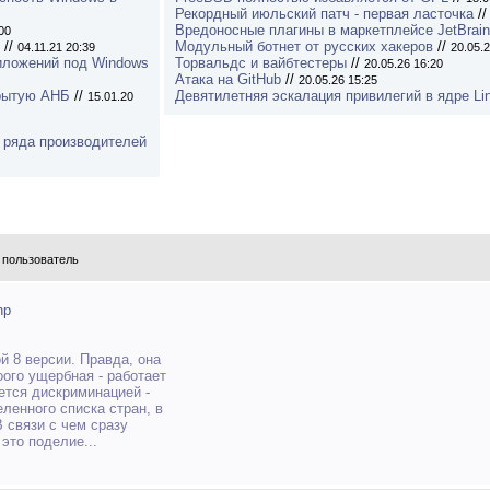
Рекордный июльский патч - первая ласточка
/
Вредоносные плагины в маркетплейсе JetBrai
00
//
Модульный ботнет от русских хакеров
//
04.11.21 20:39
20.05.2
риложений под Windows
Торвальдс и вайбтестеры
//
20.05.26 16:20
Атака на GitHub
//
20.05.26 15:25
крытую АНБ
//
Девятилетняя эскалация привилегий в ядре Li
15.01.20
 ряда производителей
 пользователь
hp
й 8 версии. Правда, она
ого ущербная - работает
ается дискриминацией -
еленного списка стран, в
В связи с чем сразу
это поделие...