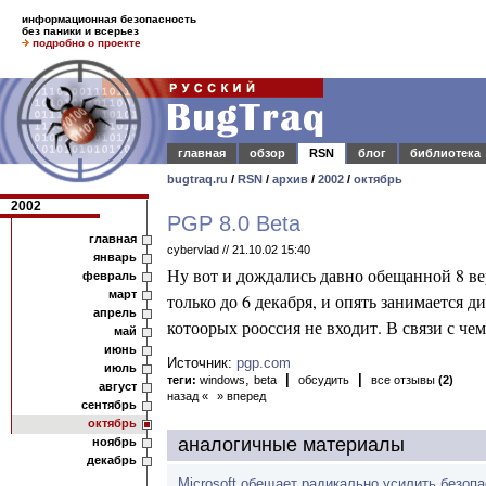
информационная безопасность
без паники и всерьез
подробно о проекте
главная
обзор
RSN
блог
библиотека
bugtraq.ru
/
RSN
/
архив
/
2002
/
октябрь
2002
PGP 8.0 Beta
главная
cybervlad // 21.10.02 15:40
январь
Ну вот и дождались давно обещанной 8 в
февраль
март
только до 6 декабря, и опять занимается 
апрель
котоорых рооссия не входит. В связи с чем
май
июнь
Источник:
pgp.com
июль
,
|
|
теги:
windows
beta
обсудить
все отзывы
(2)
август
назад «
» вперед
сентябрь
октябрь
аналогичные материалы
ноябрь
декабрь
Microsoft обещает радикально усилить безоп