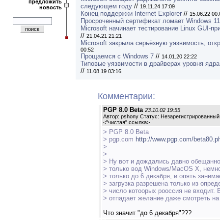
предложить
следующем году
//
19.11.24 17:09
новость
Конец поддержки Internet Explorer
//
15.06.22 00:
Просроченный сертификат ломает Windows 11
Microsoft начинает тестирование Linux GUI-п
//
21.04.21 21:21
Microsoft закрыла серьёзную уязвимость, от
00:52
Прощаемся с Windows 7
//
14.01.20 22:22
Типовые уязвимости в драйверах уровня ядра
//
11.08.19 03:16
Комментарии:
PGP 8.0 Beta
23.10.02 19:55
Автор: pshony Статус: Незарегистрированный
<
"чистая" ссылка
>
> PGP 8.0 Beta
> pgp.com
http://www.pgp.com/beta80.p
>
>
> Ну вот и дождались давно обещанно
> только вод Windows/MacOS X, немно
> только до 6 декабря, и опять заним
> загрузка разрешена только из опред
> число котоорых рооссия не входит. 
> отпадает желание даже смотреть на 
Что значит "до 6 декабря"???