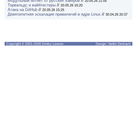
Модульный ботнет от русских хакеров
//
20.05.26 21:05
Торвальдс и вайбтестеры
//
20.05.26 16:20
Атака на GitHub
//
20.05.26 15:25
Девятилетняя эскалация привилегий в ядре Linux
//
30.04.26 20:37
Copyright © 2001-2026 Dmitry Leonov
Design: Vadim Derkach