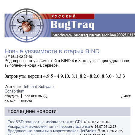
http://www.bugtraq.ru/rsn/archive/2002/11/1
Новые уязвимости в старых BIND
dl // 15.11.02 17:40
Ряд серьезных уязвимостей в BIND 4 и 8, допускающих удаленное
выполнение кода на сервере.
Затронуты версии 4.9.5 - 4.9.10, 8.1, 8.2 - 8.2.6, 8.3.0 - 8.3.3
Источник:
Internet Software
Consortium
|
обсудить
все отзывы
(0)
[5460]
назад «
» вперед
последние новости
FreeBSD полностью избавляется от GPL
//
18.07.26 11:16
Рекордный июльский патч - первая ласточка
//
16.07.26 12:17
Вредоносные плагины в маркетплейсе JetBrains
//
18.06.26 20:35