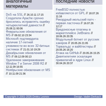
аналогичные
последние новости
материалы
FreeBSD полностью
избавляется от GPL
//
18.07.26
DoS на SSL
//
26.10.11 17:15
11:16
Создатели Apache срочно
Рекордный июльский патч -
бросились исправлять ошибку
первая ласточка
//
16.07.26
четырехлетней давности
//
12:17
25.08.11 00:06
Вредоносные плагины в
Февральские обновления от
маркетплейсе JetBrains
//
MS
//
09.02.10 23:34
18.06.26 20:35
Microsoft подтвердила
Модульный ботнет от русских
наличие 17-летней
хакеров
//
20.05.26 21:05
уязвимости во всех 32-битных
Торвальдс и вайбтестеры
//
системах
//
21.01.10 19:29
20.05.26 16:20
Декабрьские обновления от
Атака на GitHub
//
20.05.26 15:25
MS
//
Девятилетняя эскалация
09.12.09 00:13
Удаленное замораживание
привилегий в ядре Linux
//
Window 7 и Server 2008 R2
//
30.04.26 20:37
12.11.09 16:55
Ноябрьские обновления от MS
//
10.11.09 21:36
Copyright © 2001-2026 Dmitry Leonov
Design: Vadim Derkach