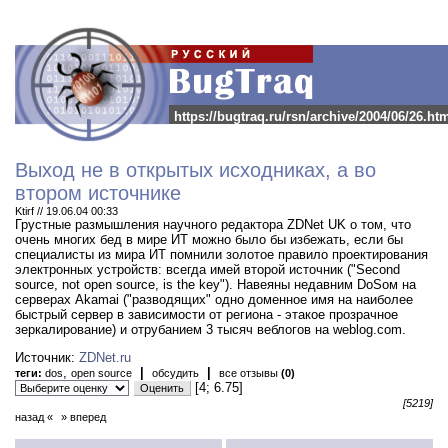
https://bugtraq.ru/rsn/archive/2004/06/26.ht
Выход не в открытых исходниках, а во
втором источнике
Ktirf // 19.06.04 00:33
Грустные размышления научного редактора ZDNet UK о том, что
очень многих бед в мире ИТ можно было бы избежать, если бы
специалисты из мира ИТ помнили золотое правило проектирования
электронных устройств: всегда имей второй источник ("Second
source, not open source, is the key").
Навеяны недавним DoSом на
серверах Akamai ("разводящих" одно доменное имя на наиболее
быстрый сервер в зависимости от региона - этакое прозрачное
зеркалирование) и отрубанием 3 тысяч веблогов на weblog.com.
Источник:
ZDNet.ru
,
|
|
теги:
dos
open source
обсудить
все отзывы
(0)
[4; 6.75]
[5219]
назад «
» вперед