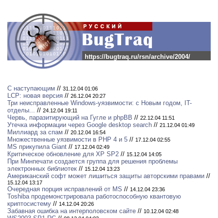
https://bugtraq.ru/rsn/archive/2004/
С наступающим
//
31.12.04 01:06
LCP: новая версия
//
26.12.04 20:27
Три неисправленные Windows-уязвимости: с Новым годом, IT-
отделы...
//
24.12.04 19:11
Червь, паразитирующий на Гугле и phpBB
//
22.12.04 11:51
Утечка информации через Google desktop search
//
21.12.04 01:49
Миллиард за спам
//
20.12.04 16:54
Множественные уязвимости в PHP 4 и 5
//
17.12.04 02:55
MS прикупила Giant
//
17.12.04 02:49
Критическое обновление для XP SP2
//
15.12.04 14:05
При Минпечати создается группа для решения проблемы
электронных библиотек
//
15.12.04 13:23
Американский софт может лишиться защиты авторскими правами
//
15.12.04 13:17
Очередная порция исправлений от MS
//
14.12.04 23:36
Toshiba продемонстрировала работоспособную квантовую
криптосистему
//
14.12.04 20:26
Забавная ошибка на интерполовском сайте
//
10.12.04 02:48