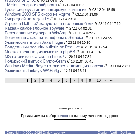
WS2003 SP1 RC
//
08.12.04 04:03
TMeter: теперь и файрволл
//
06.12.04 00:33
Lycos свернула антиспамерскую кампанию
//
03.12.04 15:59
Windows 2000 SP5 скоро не ждите
//
03.12.04 13:09
Очередной патч для IE
//
01.12.04 23:31
Игроки в HalfLife2 жалуются на головные боли
//
28.11.04 17:12
Kazaa - самое злобное spyware
//
27.11.04 02:31
Переполнение буфера в WinAmp
//
27.11.04 02:26
Возможная атака на телефоны с Symbian
//
24.11.04 23:38
Уязвимосить в Sun Java Plugin
//
23.11.04 20:28
Поддельный security bulletin от Red Hat
//
20.11.04 17:54
Множественные уязвимости в phpBB
//
20.11.04 17:43
MS готовится к атаке на Linux?
//
20.11.04 17:34
Ноябрьский выпуск Crypto-Gram
//
16.11.04 08:41
Windows Media Player готовился с помощью вареза
//
13.11.04 23:37
Уязвимость Linksys WAP54g
//
12.11.04 16:41
|
|
|
|
|
|
|
|
|
1
2
3
4
5
6
7
8
9
10
»
»»
мини-реклама
Предлагаем на выбор
ремонт
по вашему желанию, недорого.
Copyright © 2001-2026 Dmitry Leonov
Design: Vadim Derkach