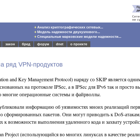
Анализ криптографических сетевых...
Модель надежности двухузлового...
Специальные марковские модели надежности...
закон
бред
форум
dnet
о проекте
ла ряд VPN-продуктов
ation and Key Management Protocol) наряду со SKIP является одн
ованных на протоколе IPSec, а в IPSec для IPv6 так и просто в
о многие операционные системы и файрволлы.
публиковали информацию об уязвимостях мноих реализаций пер
о сформированных пакетов. Они могут приводить к DoS-атакам
х к возможности выполнения удаленного кода и захвату устройс
an Project (использующийся во многих линуксах в качестве реали