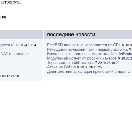
 затронуты.
вы
(0)
последние новости
адреса
//
FreeBSD полностью избавляется от GPL
//
02.10.24 18:54
18.0
Рекордный июльский патч - первая ласточка
/
о NAT с помощью
Вредоносные плагины в маркетплейсе JetBrai
Модульный ботнет от русских хакеров
//
20.05.2
Торвальдс и вайбтестеры
//
20.05.26 16:20
Атака на GitHub
//
20.05.26 15:25
Девятилетняя эскалация привилегий в ядре Li
7.08.12 21:58