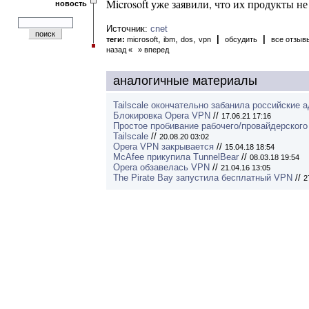
Microsoft уже заявили, что их продукты не
новость
Источник:
cnet
,
,
,
|
|
теги:
microsoft
ibm
dos
vpn
обсудить
все отзы
назад «
» вперед
аналогичные материалы
Tailscale окончательно забанила российские 
Блокировка Opera VPN
//
17.06.21 17:16
Простое пробивание рабочего/провайдерског
Tailscale
//
20.08.20 03:02
Opera VPN закрывается
//
15.04.18 18:54
McAfee прикупила TunnelBear
//
08.03.18 19:54
Opera обзавелась VPN
//
21.04.16 13:05
The Pirate Bay запустила бесплатный VPN
//
2