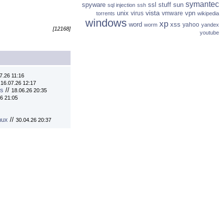
symantec
spyware
ssl
stuff
sun
sql injection
ssh
vista
unix
vpn
virus
vmware
torrents
wikipedia
windows
xp
word
xss
yahoo
worm
yandex
[12168]
youtube
7.26 11:16
/
16.07.26 12:17
ns
//
18.06.26 20:35
6 21:05
nux
//
30.04.26 20:37