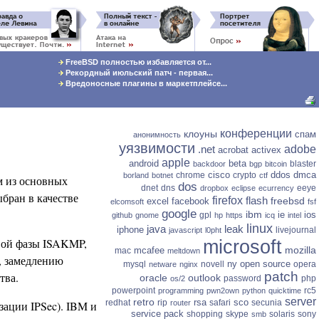
FreeBSD полностью избавляется от...
Рекордный июльский патч - первая...
Вредоносные плагины в маркетплейсе...
конференции
клоуны
спам
анонимность
уязвимости
.net
adobe
acrobat
activex
apple
android
beta
blaster
backdoor
bgp
bitcoin
cisco
ddos
dmca
chrome
crypto
borland
botnet
ctf
им из основных
dos
dnet
dns
eeye
dropbox
eclipse
ecurrency
ыбран в качестве
firefox
flash
freebsd
excel
facebook
elcomsoft
fsf
google
ibm
ie
ios
gpl
github
gnome
hp
https
icq
intel
linux
java
leak
iphone
livejournal
javascript
l0pht
вой фазы ISAKMP,
microsoft
mozilla
mcafee
mac
meltdown
, замедлению
ny
open source
mysql
novell
opera
netware
nginx
patch
тва.
oracle
outlook
password
php
os/2
powerpoint
rc5
programming
pwn2own
python
quicktime
server
retro
rsa
sco
redhat
rip
safari
secunia
зации IPSec). IBM и
router
service pack
shopping
skype
solaris
sony
smb