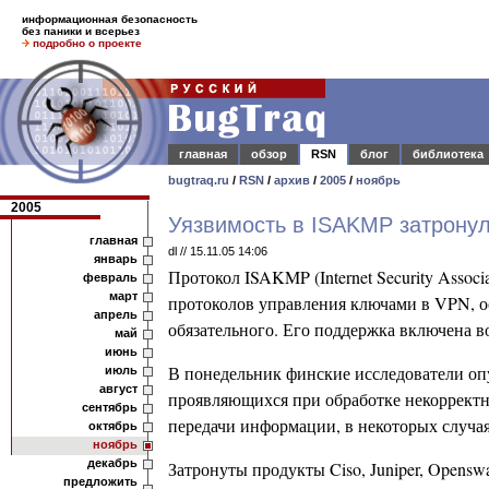
информационная безопасность
без паники и всерьез
подробно о проекте
главная
обзор
RSN
блог
библиотека
bugtraq.ru
/
RSN
/
архив
/
2005
/
ноябрь
2005
Уязвимость в ISAKMP затрону
главная
dl // 15.11.05 14:06
январь
Протокол ISAKMP (Internet Security Associ
февраль
март
протоколов управления ключами в VPN, осн
апрель
обязательного.
Его поддержка включена в
май
июнь
В понедельник финские исследователи о
июль
август
проявляющихся при обработке некорректн
сентябрь
передачи информации, в некоторых случая
октябрь
ноябрь
декабрь
Затронуты продукты Ciso, Juniper, Opensw
предложить