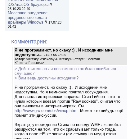
iOS/macOS-браузеры
//
25.10.23 22:40
Массовое внедрение
вредоносного кода в
драйверы Windows
//
17.07.23
01:42
Комментарии:
Я не программист, но скажу :) . И исходники мне
недоступны...
14.01.06 18:25
Автор: NKritsky <Nickolay A. Kritsky> Статус: Elderman
<
"чистая" ссылка
>
> Действительно ли невозможно так было ошибиться
случайно?
> Вам ведь доступны исходники?
Я не программист, но скажу :) . И исходники мне
недоступны. Но я немножко почитал обсуждения.
Для начала историческая справка: Стив Гибсон - это то
чувак который воевал против "Raw sockets", считая что
они виноваты в интернет-червях. См.
http://www.grc.com/dos/winxp.htm
. Может кто-нибудь ещё
помнит эти дискуссии.
Вкратце, утверждения Стива по поводу WMF эксплойта
базируются на том, что он срабатывает только тогда,
когда в поле rdSize записи (см ссылку на мсдн) стоит
единица.