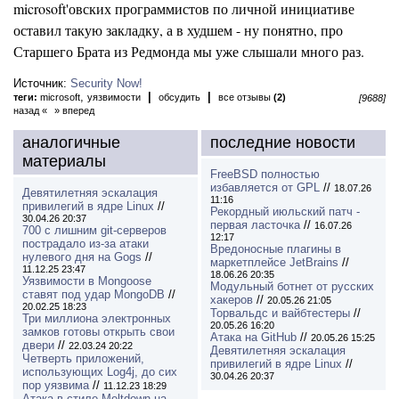
microsoft'овских программистов по личной инициативе
оставил такую закладку, а в худшем - ну понятно, про
Старшего Брата из Редмонда мы уже слышали много раз.
Источник:
Security Now!
,
|
|
теги:
microsoft
уязвимости
обсудить
все отзывы
(2)
[9688]
назад «
» вперед
аналогичные
последние новости
материалы
FreeBSD полностью
избавляется от GPL
//
18.07.26
Девятилетняя эскалация
11:16
привилегий в ядре Linux
//
Рекордный июльский патч -
30.04.26 20:37
первая ласточка
//
16.07.26
700 с лишним git-серверов
12:17
пострадало из-за атаки
Вредоносные плагины в
нулевого дня на Gogs
//
маркетплейсе JetBrains
//
11.12.25 23:47
18.06.26 20:35
Уязвимости в Mongoose
Модульный ботнет от русских
ставят под удар MongoDB
//
хакеров
//
20.05.26 21:05
20.02.25 18:23
Торвальдс и вайбтестеры
//
Три миллиона электронных
20.05.26 16:20
замков готовы открыть свои
Атака на GitHub
//
20.05.26 15:25
двери
//
22.03.24 20:22
Девятилетняя эскалация
Четверть приложений,
привилегий в ядре Linux
//
использующих Log4j, до сих
30.04.26 20:37
пор уязвима
//
11.12.23 18:29
Атака в стиле Meltdown на