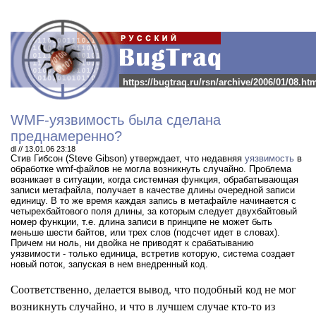
https://bugtraq.ru/rsn/archive/2006/01/08.ht
WMF-уязвимость была сделана
преднамеренно?
dl // 13.01.06 23:18
Стив Гибсон (Steve Gibson) утверждает, что недавняя
уязвимость
в
обработке wmf-файлов не могла возникнуть случайно.
Проблема
возникает в ситуации, когда системная функция, обрабатывающая
записи метафайла, получает в качестве длины очередной записи
единицу. В то же время каждая запись в метафайле начинается с
четырехбайтового поля длины, за которым следует двухбайтовый
номер функции, т.е. длина записи в принципе не может быть
меньше шести байтов, или трех слов (подсчет идет в словах).
Причем ни ноль, ни двойка не приводят к срабатыванию
уязвимости - только единица, встретив которую, система создает
новый поток, запуская в нем внедренный код.
Соответственно, делается вывод, что подобный код не мог
возникнуть случайно, и что в лучшем случае кто-то из