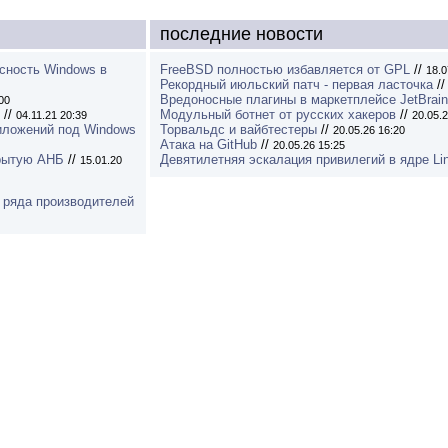
последние новости
асность Windows в
FreeBSD полностью избавляется от GPL
//
18.0
Рекордный июльский патч - первая ласточка
/
Вредоносные плагины в маркетплейсе JetBrai
00
//
Модульный ботнет от русских хакеров
//
04.11.21 20:39
20.05.2
риложений под Windows
Торвальдс и вайбтестеры
//
20.05.26 16:20
Атака на GitHub
//
20.05.26 15:25
крытую АНБ
//
Девятилетняя эскалация привилегий в ядре Li
15.01.20
 ряда производителей