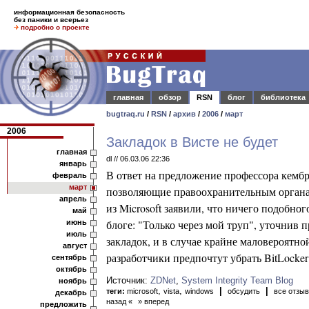
информационная безопасность
без паники и всерьез
подробно о проекте
главная
обзор
RSN
блог
библиотека
bugtraq.ru
/
RSN
/
архив
/
2006
/
март
2006
Закладок в Висте не будет
главная
dl // 06.03.06 22:36
январь
В ответ на предложение профессора кембр
февраль
март
позволяющие правоохранительным органам
апрель
из Microsoft заявили, что ничего подобно
май
блоге: "Только через мой труп", уточнив
июнь
июль
закладок, и в случае крайне маловероятно
август
разработчики предпочтут убрать BitLocker
сентябрь
октябрь
Источник:
ZDNet
,
System Integrity Team Blog
ноябрь
,
,
|
|
теги:
microsoft
vista
windows
обсудить
все отзы
декабрь
назад «
» вперед
предложить