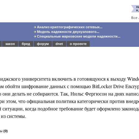
Анализ криптографических сетевых...
Модель надежности двухузлового...
Специальные марковские модели надежности...
закон
бред
форум
dnet
о проекте
иджского университета включить в готовящуюся к выходу Window
 обойти шифрование данных с помощью BitLocker Drive Encrypt
го они делать не собираются.
Так, Нильс Фергюсон на днях напис
 при этом, что официальная политика категорически против внед
й ситуации, когда подобное требование будет оформлено законод
 из системы.
вы
(0)