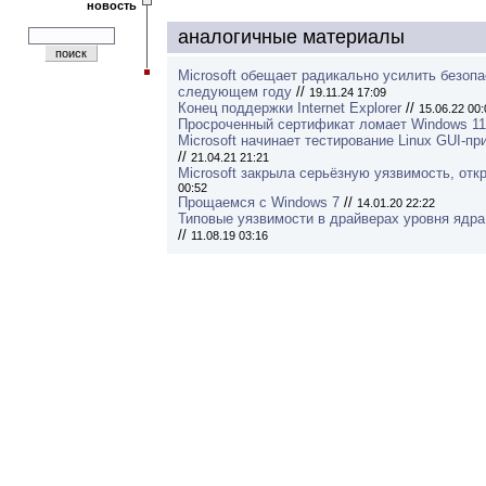
новость
аналогичные материалы
Microsoft обещает радикально усилить безоп
следующем году
//
19.11.24 17:09
Конец поддержки Internet Explorer
//
15.06.22 00:
Просроченный сертификат ломает Windows 11
Microsoft начинает тестирование Linux GUI-п
//
21.04.21 21:21
Microsoft закрыла серьёзную уязвимость, от
00:52
Прощаемся с Windows 7
//
14.01.20 22:22
Типовые уязвимости в драйверах уровня ядра
//
11.08.19 03:16