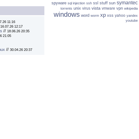
symantec
spyware
ssl
stuff
sun
sql injection
ssh
vista
unix
vpn
virus
vmware
torrents
wikipedia
windows
xp
word
xss
yahoo
worm
yandex
youtube
7.26 11:16
/
16.07.26 12:17
ns
//
18.06.26 20:35
6 21:05
nux
//
30.04.26 20:37