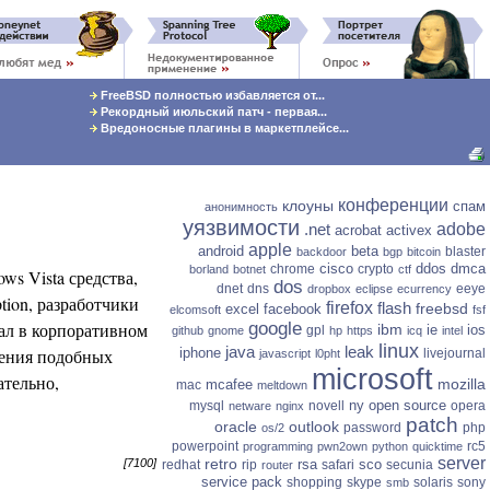
FreeBSD полностью избавляется от...
Рекордный июльский патч - первая...
Вредоносные плагины в маркетплейсе...
конференции
клоуны
спам
анонимность
уязвимости
.net
adobe
acrobat
activex
apple
android
beta
blaster
backdoor
bgp
bitcoin
cisco
ddos
dmca
chrome
crypto
borland
botnet
ctf
s Vista средства,
dos
dnet
dns
eeye
dropbox
eclipse
ecurrency
ion, разработчики
firefox
flash
freebsd
excel
facebook
elcomsoft
fsf
ал в корпоративном
google
ibm
ie
ios
gpl
github
gnome
hp
https
icq
intel
linux
java
leak
рения подобных
iphone
livejournal
javascript
l0pht
microsoft
ательно,
mozilla
mcafee
mac
meltdown
ny
open source
mysql
novell
opera
netware
nginx
patch
oracle
outlook
password
php
os/2
powerpoint
rc5
programming
pwn2own
python
quicktime
server
retro
rsa
sco
[7100]
redhat
rip
safari
secunia
router
service pack
shopping
skype
solaris
sony
smb