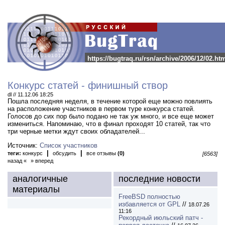
https://bugtraq.ru/rsn/archive/2006/12/02.ht
Конкурс статей - финишный створ
dl // 11.12.06 18:25
Пошла последняя неделя, в течение которой еще можно повлиять
на расположение участников в первом туре конкурса статей.
Голосов до сих пор было подано не так уж много, и все еще может
измениться. Напоминаю, что в финал проходят 10 статей, так что
три черные метки ждут своих обладателей...
Источник:
Список участников
|
|
теги:
конкурс
обсудить
все отзывы
(0)
[6563]
назад «
» вперед
аналогичные
последние новости
материалы
FreeBSD полностью
избавляется от GPL
//
18.07.26
11:16
Рекордный июльский патч -