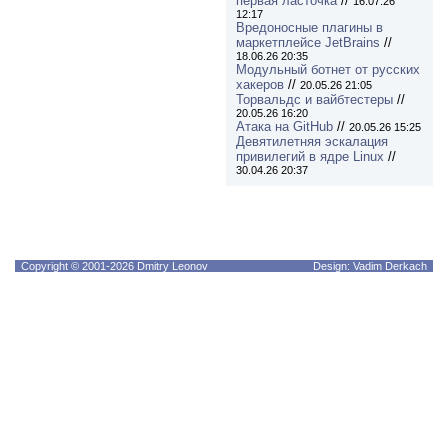
первая ласточка
//
16.07.26
12:17
Вредоносные плагины в
маркетплейсе JetBrains
//
18.06.26 20:35
Модульный ботнет от русских
хакеров
//
20.05.26 21:05
Торвальдс и вайбтестеры
//
20.05.26 16:20
Атака на GitHub
//
20.05.26 15:25
Девятилетняя эскалация
привилегий в ядре Linux
//
30.04.26 20:37
Copyright © 2001-2026 Dmitry Leonov
Design: Vadim Derkach