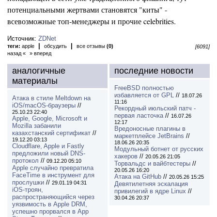
потенциальными жертвами становятся "киты" -
всевозможные топ-менеджеры и прочие celebrities.
Источник:
ZDNet
|
|
теги:
apple
обсудить
все отзывы
(0)
[6091]
назад «
» вперед
аналогичные
последние новости
материалы
FreeBSD полностью
избавляется от GPL
//
18.07.26
Атака в стиле Meltdown на
11:16
iOS/macOS-браузеры
//
Рекордный июльский патч -
25.10.23 22:40
первая ласточка
//
16.07.26
Apple, Google, Microsoft и
12:17
Mozilla забанили
Вредоносные плагины в
казахстанский сертификат
//
маркетплейсе JetBrains
//
19.12.20 03:13
18.06.26 20:35
Cloudflare, Apple и Fastly
Модульный ботнет от русских
предложили новый DNS-
хакеров
//
20.05.26 21:05
протокол
//
09.12.20 05:10
Торвальдс и вайбтестеры
//
Apple случайно превратила
20.05.26 16:20
FaceTime в инструмент для
Атака на GitHub
//
20.05.26 15:25
прослушки
//
29.01.19 04:31
Девятилетняя эскалация
iOS-троян,
привилегий в ядре Linux
//
распространяющийся через
30.04.26 20:37
уязвимость в Apple DRM,
успешно прорвался в App