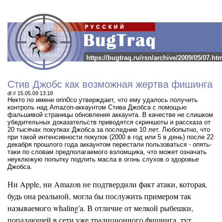
https://bugtraq.ru/rsn/archive/2009/05/07.ht
Стив Джобс как возможная жертва фишинга
dl // 15.05.09 13:18
Некто по имени orin0co утверждает, что ему удалось получить
контроль над Amazon-аккаунтом Стива Джобса с помощью
фальшивой страницы обновления аккаунта.
В качестве не слишком
убедительных доказательств приводятся скриншоты и рассказа от
20 тысячах покупках Джобса за последние 10 лет. Любопытно, что
при такой интенсивности покупок (2000 в год или 5 в день) после 22
декабря прошлого года аккаунтом перестали пользоваться - опять-
таки по словам предполагаемого взломщика, что может означать
неуклюжую попытку подлить масла в огонь слухов о здоровье
Джобса.
Ни Apple, ни Amazon не подтвердили факт атаки, которая,
будь она реальной, могла бы послужить примером так
называемого whaling'а. В отличие от мелкой рыбешки,
попадающей в сети уже традиционного фишинга, тут