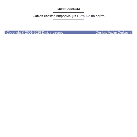
мини-реклама
Самая свежая информация
Питание
на сайте
Copyright © 2001-2026 Dmitry Leonov
Design: Vadim Derkach