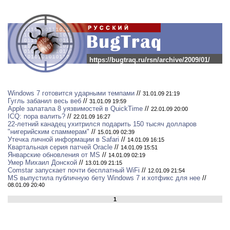
https://bugtraq.ru/rsn/archive/2009/01/
Windows 7 готовится ударными темпами
//
31.01.09 21:19
Гугль забанил весь веб
//
31.01.09 19:59
Apple залатала 8 уязвимостей в QuickTime
//
22.01.09 20:00
ICQ: пора валить?
//
22.01.09 16:27
22-летний канадец ухитрился подарить 150 тысяч долларов
"нигерийским спаммерам"
//
15.01.09 02:39
Утечка личной информации в Safari
//
14.01.09 16:15
Квартальная серия патчей Oracle
//
14.01.09 15:51
Январские обновления от MS
//
14.01.09 02:19
Умер Михаил Донской
//
13.01.09 21:15
Comstar запускает почти бесплатный WiFi
//
12.01.09 21:54
MS выпустила публичную бету Windows 7 и хотфикс для нее
//
08.01.09 20:40
1