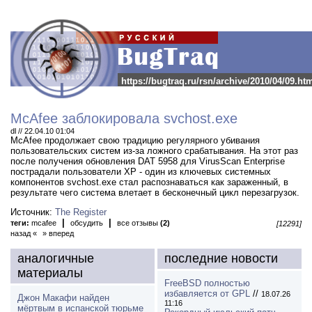
https://bugtraq.ru/rsn/archive/2010/04/09.ht
McAfee заблокировала svchost.exe
dl // 22.04.10 01:04
McAfee продолжает свою традицию регулярного убивания
пользовательских систем из-за ложного срабатывания.
На этот раз
после получения обновления DAT 5958 для VirusScan Enterprise
пострадали пользователи XP - один из ключевых системных
компонентов svchost.exe стал распознаваться как зараженный, в
результате чего система влетает в бесконечный цикл перезагрузок.
Источник:
The Register
|
|
теги:
mcafee
обсудить
все отзывы
(2)
[12291]
назад «
» вперед
аналогичные
последние новости
материалы
FreeBSD полностью
избавляется от GPL
//
18.07.26
Джон Макафи найден
11:16
мёртвым в испанской тюрьме