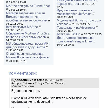
Рекордный июльский патч -
//
23.06.21 23:49
первая ласточка
//
16.07.26
McAfee прикупила TunnelBear
12:17
//
08.03.18 19:54
Вредоносные плагины в
Макафи затроянил власти
маркетплейсе JetBrains
//
Белиза и обвиняет их в
18.06.26 20:35
пособничестве террористам
//
Модульный ботнет от русских
08.01.13 20:07
хакеров
//
20.05.26 21:05
Intel прикупит McAfee
//
Торвальдс и вайбтестеры
//
19.08.10 22:15
20.05.26 16:20
Обновление McAfee VirusScan
Атака на GitHub
//
20.05.26 15:25
привело к массовым сбоям
//
Девятилетняя эскалация
04.07.09 03:52
привилегий в ядре Linux
//
MS обнародовала проект API
30.04.26 20:37
для доступа к ядру Висты
//
21.12.06 03:46
Онлайновая конференция
Microsoft закончилась фиаско
//
20.10.06 01:28
Комментарии:
В дополнение к теме
28.04.10 10:16
Автор: aLEXt <Alex Trusty> Статус: Member
<
"чистая" ссылка
>
В дополнение к теме
Вчера в Dr.Web признали, что имело место ложное
срабатывание на dsound.dll :