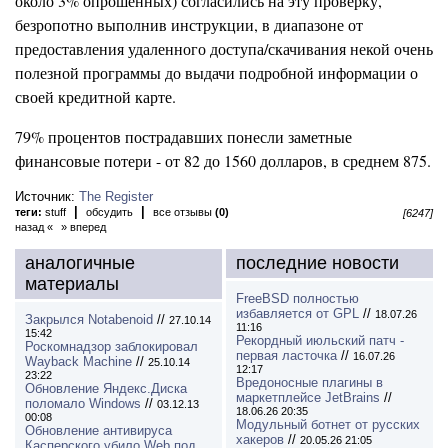
около 3% опрошенных) согласились на эту проверку,
безропотно выполнив инструкции, в диапазоне от
предоставления удаленного доступа/скачивания некой очень
полезной программы до выдачи подробной информации о
своей кредитной карте.
79% процентов пострадавших понесли заметные
финансовые потери - от 82 до 1560 долларов, в среднем 875.
Источник:
The Register
|
|
теги:
stuff
обсудить
все отзывы
(0)
[6247]
назад «
» вперед
аналогичные
последние новости
материалы
FreeBSD полностью
избавляется от GPL
//
18.07.26
Закрылся Notabenoid
//
27.10.14
11:16
15:42
Рекордный июльский патч -
Роскомнадзор заблокировал
первая ласточка
//
16.07.26
Wayback Machine
//
25.10.14
12:17
23:22
Вредоносные плагины в
Обновление Яндекс.Диска
маркетплейсе JetBrains
//
поломало Windows
//
03.12.13
18.06.26 20:35
00:08
Модульный ботнет от русских
Обновление антивируса
хакеров
//
20.05.26 21:05
Касперского убило Web под