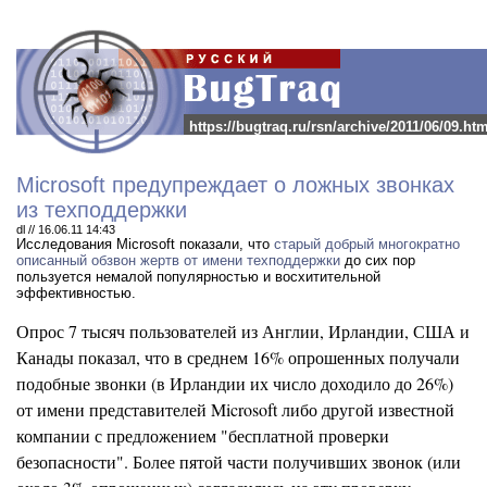
https://bugtraq.ru/rsn/archive/2011/06/09.htm
Microsoft предупреждает о ложных звонках
из техподдержки
dl // 16.06.11 14:43
Исследования Microsoft показали, что
старый добрый многократно
описанный
обзвон жертв от имени техподдержки
до сих пор
пользуется немалой популярностью и восхитительной
эффективностью.
Опрос 7 тысяч пользователей из Англии, Ирландии, США и
Канады показал, что в среднем 16% опрошенных получали
подобные звонки (в Ирландии их число доходило до 26%)
от имени представителей Microsoft либо другой известной
компании с предложением "бесплатной проверки
безопасности". Более пятой части получивших звонок (или