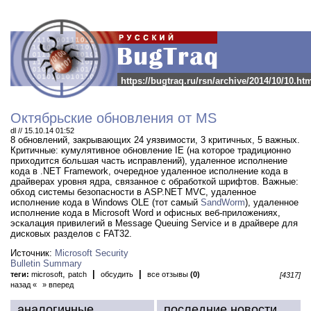
https://bugtraq.ru/rsn/archive/2014/10/10.ht
Октябрьские обновления от MS
dl // 15.10.14 01:52
8 обновлений, закрывающих 24 уязвимости, 3 критичных, 5 важных.
Критичные: кумулятивное обновление IE (на которое традиционно
приходится большая часть исправлений), удаленное исполнение
кода в .NET Framework, очередное удаленное исполнение кода в
драйверах уровня ядра, связанное с обработкой шрифтов. Важные:
обход системы безопасности в ASP.NET MVC, удаленное
исполнение кода в Windows OLE (тот самый
SandWorm
), удаленное
исполнение кода в Microsoft Word и офисных веб-приложениях,
эскалация привилегий в Message Queuing Service и в драйвере для
дисковых разделов с FAT32.
Источник:
Microsoft Security
Bulletin Summary
,
|
|
теги:
microsoft
patch
обсудить
все отзывы
(0)
[4317]
назад «
» вперед
аналогичные
последние новости