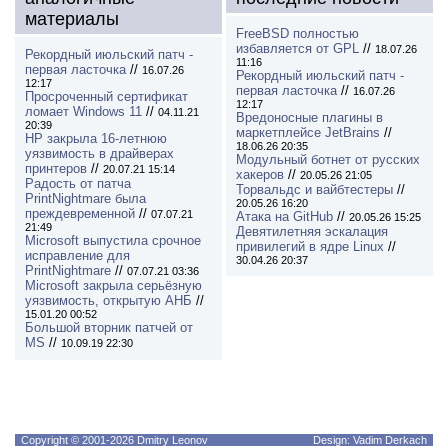
материалы
FreeBSD полностью
избавляется от GPL
//
18.07.26
Рекордный июльский патч -
11:16
первая ласточка
//
16.07.26
Рекордный июльский патч -
12:17
первая ласточка
//
16.07.26
Просроченный сертификат
12:17
ломает Windows 11
//
04.11.21
Вредоносные плагины в
20:39
маркетплейсе JetBrains
//
HP закрыла 16-летнюю
18.06.26 20:35
уязвимость в драйверах
Модульный ботнет от русских
принтеров
//
20.07.21 15:14
хакеров
//
20.05.26 21:05
Радость от патча
Торвальдс и вайбтестеры
//
PrintNightmare была
20.05.26 16:20
преждевременной
//
07.07.21
Атака на GitHub
//
20.05.26 15:25
21:49
Девятилетняя эскалация
Microsoft выпустила срочное
привилегий в ядре Linux
//
исправление для
30.04.26 20:37
PrintNightmare
//
07.07.21 03:36
Microsoft закрыла серьёзную
уязвимость, открытую АНБ
//
15.01.20 00:52
Большой вторник патчей от
MS
//
10.09.19 22:30
Copyright © 2001-2026 Dmitry Leonov
Design: Vadim Derkach