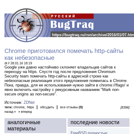
https://bugtraq.ru/rsn/archive/2016/01/07.ht
Chrome приготовился помечать http-сайты
как небезопасные
dl // 28.01.16 18:19
Google уже давно настойчиво склоняет владельцев сайтов к
переходу на https.
Спустя год после предложения Chromium
Security team помечать http-сайты в адресной строке как
небезопасные реализация этого предложения появилась в Chrome.
Пока, правда, для ее использования нужно зайти в chrome://flags/ и
явно включить настройку с рекурсивным названием "Mark non-
secure origins as non-secure".
Источник:
ZDNet
,
|
|
теги:
chrome
https
обсудить
все отзывы
(0)
[8396]
назад «
» вперед
аналогичные
последние новости
материалы
FreeBSD полностью