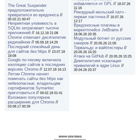
избавляется от GPL
//
18.07.26
The Great Suspender
11:16
предположительно
Рекордный июльский патч -
превратился во вредоноса
//
первая ласточка
//
16.07.26
05.02.21 00:47
12:17
Неприятная уязвимость в
Вредоносные плагины в
SQLite затрагивает тысячи
маркетплейсе JetBrains
//
приложений
//
16.12.18 21:08
18.06.26 20:35
Chrome отмечает десятилетие
Модульный ботнет от русских
редизайном
//
05.09.18 14:29
хакеров
//
20.05.26 21:05
Последний спокойный день
Торвальдс и вайбтестеры
//
для сайтов без https
//
23.07.18
20.05.26 16:20
18:08
Атака на GitHub
//
20.05.26 15:25
Google по-тихому включила
Девятилетняя эскалация
изоляцию сайтов в последних
привилегий в ядре Linux
//
версиях Chrome
//
12.07.18 16:13
30.04.26 20:37
Летом Chrome начнет
помечать сайты без https как
небезопасные, владельцам
сертификатов Symantec
приготовиться
//
09.02.18 01:41
Взломано популярное
расширение для Chrome
//
03.08.17 00:39
мини-реклама