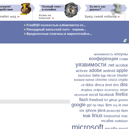
FreeBSD полностью избавляется от...
Рекордный июльский патч - первая...
Вредоносные плагины в маркетплейсе...
клоуны
анонимность
конференции
спам
уязвимости
.net
acrobat
adobe
apple
activex
android
beta
blaster
backdoor
bgp
bitcoin
cisco
chrome
crypto
borland
botnet
dos
ddos
dmca
dnet
dns
ctf
eeye
dropbox
eclipse
ecurrency
firefox
excel
facebook
elcomsoft
flash
freebsd
fsf
github
gnome
google
ibm
ie
gpl
hp
https
icq
intel
java
ios
iphone
javascript
l0pht
linux
leak
livejournal
mac
mcafee
meltdown
microsoft
mozilla
mysql