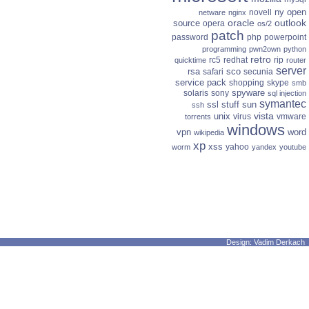
ny
open
novell
netware
nginx
oracle
outlook
source
opera
os/2
patch
password
php
powerpoint
programming
pwn2own
python
retro
rc5
redhat
rip
quicktime
router
server
rsa
sco
safari
secunia
service pack
shopping
skype
smb
spyware
solaris
sony
sql injection
symantec
ssl
stuff
sun
ssh
vista
unix
virus
vmware
torrents
windows
vpn
word
wikipedia
xp
xss
yahoo
worm
yandex
youtube
Design: Vadim Derkach