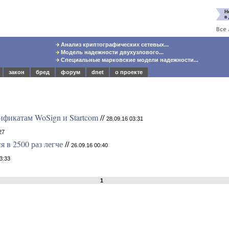
Анализ криптографических сетевых...
Модель надежности двухузлового...
Специальные марковские модели надежности...
закон
бред
форум
dnet
о проекте
тификатам WoSign и Startcom
//
28.09.16 03:31
27
 в 2500 раз легче
//
26.09.16 00:40
3:33
1