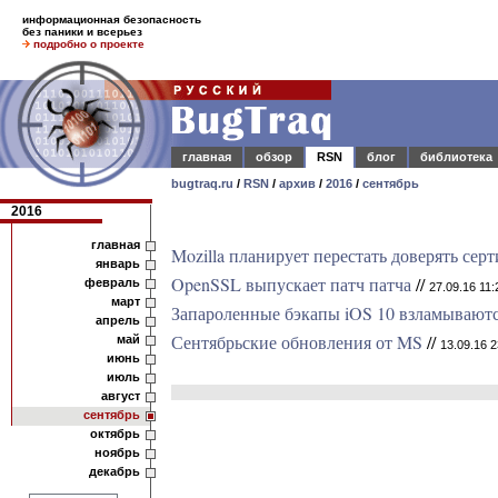
информационная безопасность
без паники и всерьез
подробно о проекте
главная
обзор
RSN
блог
библиотека
bugtraq.ru
/
RSN
/
архив
/
2016
/
сентябрь
2016
главная
Mozilla планирует перестать доверять сер
январь
OpenSSL выпускает патч патча
//
февраль
27.09.16 11:
март
Запароленные бэкапы iOS 10 взламываются
апрель
Сентябрьские обновления от MS
//
май
13.09.16 2
июнь
июль
август
сентябрь
октябрь
ноябрь
декабрь