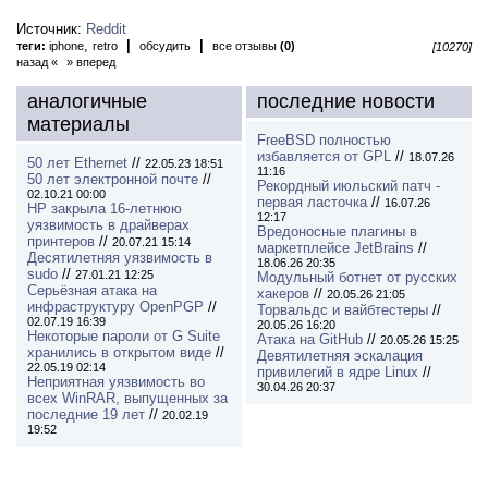
Источник:
Reddit
,
|
|
теги:
iphone
retro
обсудить
все отзывы
(0)
[10270]
назад «
» вперед
аналогичные
последние новости
материалы
FreeBSD полностью
избавляется от GPL
//
18.07.26
50 лет Ethernet
//
22.05.23 18:51
11:16
50 лет электронной почте
//
Рекордный июльский патч -
02.10.21 00:00
первая ласточка
//
16.07.26
HP закрыла 16-летнюю
12:17
уязвимость в драйверах
Вредоносные плагины в
принтеров
//
20.07.21 15:14
маркетплейсе JetBrains
//
Десятилетняя уязвимость в
18.06.26 20:35
sudo
//
27.01.21 12:25
Модульный ботнет от русских
Серьёзная атака на
хакеров
//
20.05.26 21:05
инфраструктуру OpenPGP
//
Торвальдс и вайбтестеры
//
02.07.19 16:39
20.05.26 16:20
Некоторые пароли от G Suite
Атака на GitHub
//
20.05.26 15:25
хранились в открытом виде
//
Девятилетняя эскалация
22.05.19 02:14
привилегий в ядре Linux
//
Неприятная уязвимость во
30.04.26 20:37
всех WinRAR, выпущенных за
последние 19 лет
//
20.02.19
19:52