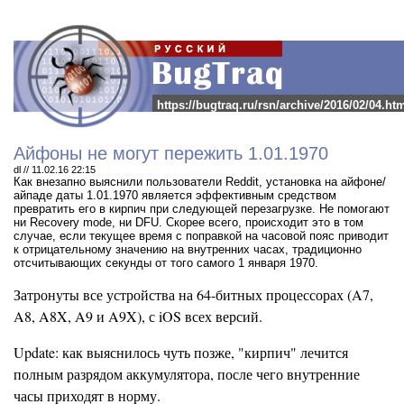
https://bugtraq.ru/rsn/archive/2016/02/04.ht
Айфоны не могут пережить 1.01.1970
dl // 11.02.16 22:15
Как внезапно выяснили пользователи Reddit, установка на айфоне/
айпаде даты 1.01.1970 является эффективным средством
превратить его в кирпич при следующей перезагрузке.
Не помогают
ни Recovery mode, ни DFU. Скорее всего, происходит это в том
случае, если текущее время с поправкой на часовой пояс приводит
к отрицательному значению на внутренних часах, традиционно
отсчитывающих секунды от того самого 1 января 1970.
Затронуты все устройства на 64-битных процессорах (A7,
A8, A8X, A9 и A9X), с iOS всех версий.
Update: как выяснилось чуть позже, "кирпич" лечится
полным разрядом аккумулятора, после чего внутренние
часы приходят в норму.