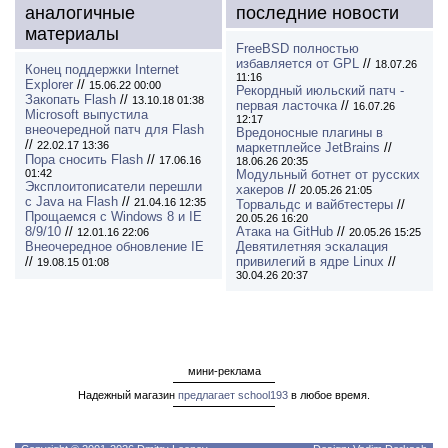
аналогичные
последние новости
материалы
FreeBSD полностью
избавляется от GPL
//
18.07.26
Конец поддержки Internet
11:16
Explorer
//
15.06.22 00:00
Рекордный июльский патч -
Закопать Flash
//
13.10.18 01:38
первая ласточка
//
16.07.26
Microsoft выпустила
12:17
внеочередной патч для Flash
Вредоносные плагины в
//
22.02.17 13:36
маркетплейсе JetBrains
//
Пора сносить Flash
//
17.06.16
18.06.26 20:35
01:42
Модульный ботнет от русских
Эксплоитописатели перешли
хакеров
//
20.05.26 21:05
с Java на Flash
//
21.04.16 12:35
Торвальдс и вайбтестеры
//
Прощаемся с Windows 8 и IE
20.05.26 16:20
8/9/10
//
Атака на GitHub
//
12.01.16 22:06
20.05.26 15:25
Внеочередное обновление IE
Девятилетняя эскалация
//
привилегий в ядре Linux
//
19.08.15 01:08
30.04.26 20:37
мини-реклама
Надежный магазин
предлагает school193
в любое время.