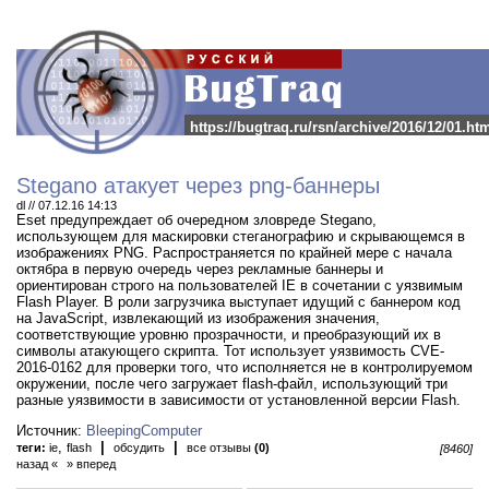
https://bugtraq.ru/rsn/archive/2016/12/01.ht
Stegano атакует через png-баннеры
dl // 07.12.16 14:13
Eset предупреждает об очередном зловреде Stegano,
использующем для маскировки стеганографию и скрывающемся в
изображениях PNG.
Распространяется по крайней мере с начала
октябра в первую очередь через рекламные баннеры и
ориентирован строго на пользователей IE в сочетании с уязвимым
Flash Player. В роли загрузчика выступает идущий с баннером код
на JavaScript, извлекающий из изображения значения,
соответствующие уровню прозрачности, и преобразующий их в
символы атакующего скрипта. Тот использует уязвимость CVE-
2016-0162 для проверки того, что исполняется не в контролируемом
окружении, после чего загружает flash-файл, использующий три
разные уязвимости в зависимости от установленной версии Flash.
Источник:
BleepingComputer
,
|
|
теги:
ie
flash
обсудить
все отзывы
(0)
[8460]
назад «
» вперед