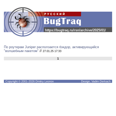
https://bugtraq.ru/rsn/archive/2025/01/
По роутерам Juniper расползается бэкдор, активирующийся
"волшебным пакетом"
//
27.01.25 17:33
1
Copyright © 2001-2026 Dmitry Leonov
Design: Vadim Derkach