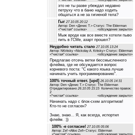
это не ты разве убеждал недавно
петруху что в баню надо ходить
общаться а не за гигиеной тела?
Гыг
27.10.05 20:12
Автор: Den <Денис Т.> Статус: The Elderman
<
"чистая" ссылка
>
<обсуждение закрыто>
Мыж вроде как все вместе хотели пыво
пить в ГСМе, азарт прошел?
Неудобно читать стало
27.10.05 13:24
Автор: NKritsky <Nickolay A. Kritsky> Статус: Elderman
<
"чистая" ссылка
>
<обсуждение закрыто>
Предлагаю отсечь ветки бессмысленного
флейма, где не обсуждается вопрос
корневого поста: "С какого языка лучше
начинать учить программированию".
100% точный ответ. [upd]
26.10.05 14:31
Автор: Den <Денис Т.> Статус: The Elderman
Отредактировано
26.10.05 15:15
Количество правок:
2
<
"чистая" ссылка
>
<обсуждение закрыто>
Начинать надо с блок-схем алгоритмов!
Кто-то не согласен?
Знаю, знаю... Я, как всегда, испортил
флейм. :))
100% -е согласие!
27.10.05 05:06
Автор: Zef <Alloo Zef> Статус: Elderman
<
"чистая" ссылка
>
<обсуждение закрыто>