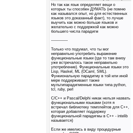
Но так как язык определяет вещи о
которых ты способен ДУМАТЬ (не помню
как назывался опыт, но для естественных
языков это доказанный факт), то лучше
выучить как можно больше языков и
желательно с поддержкой как можно
большего числа парадигм
--------------
Только что подумал, что ты мог
неправильно употребить выражение
функциональные языки (где то там внизу
уже встречалось такое неправильно
употребление). Функциональные языки это
Lisp, Haskel, ML (OCaml, SML).
Функиональную парадигму в той или иной
мере поддерживают также
мультипарадигменные языки типа python,
tcl, ruby, perl
C/C++ и Pascal/Delphi никак нельзя назвать
функциональными языками (хотя я
встречал библиотеку темплейтов для C++,
которая добавляет поддержку
функциональной парадигмы в C++ - intelib
называется)
Если же имелись в виду процедурные