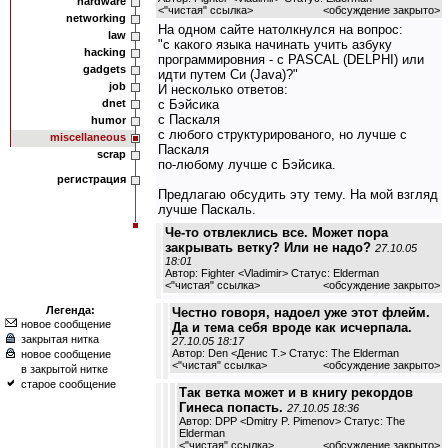
hardware
<
"чистая" ссылка
>
<обсуждение закрыто>
networking
На одном сайте натолкнулся на вопрос:
law
"с какого языка начинать учить азбуку
hacking
программировния - с PASCAL (DELPHI) или
gadgets
идти путем Си (Java)?"
job
И несколько ответов:
dnet
с Бэйсика
с Паскаля
humor
с любого структурированого, но лучше с
miscellaneous
Паскаля
scrap
по-любому лучше с Бэйсика.
регистрация
Предлагаю обсудить эту тему. На мой взгляд
лучше Паскаль.
Че-то отвлеклись все. Может пора
закрывать ветку? Или не надо?
27.10.05
18:01
Автор: Fighter <Vladimir> Статус: Elderman
<
"чистая" ссылка
>
<обсуждение закрыто>
Легенда:
Честно говоря, надоел уже этот флейм.
новое сообщение
Да и тема себя вроде как исчерпала.
закрытая нитка
27.10.05 18:17
Автор: Den <Денис Т.> Статус: The Elderman
новое сообщение
<
"чистая" ссылка
>
<обсуждение закрыто>
в закрытой нитке
старое сообщение
Так ветка может и в книгу рекордов
Гинеса попасть.
27.10.05 18:36
Автор: DPP <Dmitry P. Pimenov> Статус: The
Elderman
<
"чистая" ссылка
>
<обсуждение закрыто>