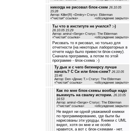
никогда не рисовал блок-схем
26.10.05
15:28
Автор: Killer{R} <Dmitry> Статус: Elderman
<
"чистая" ссылка
>
<обсуждение закрыто>
Ты что в институте не учился? :-)
26.10.05 15:29
Автор: amirul <Serge> Статус: The Elderman
<
"чистая" ссылка
>
<обсуждение закрыто>
Рисовать то я рисовал, но только для
отчетности (на некоторых лабораторных в
отчете надо было привести блок-схему).
Сначала программа, а потом по этой
программе - блок-схема :-)
Ту дык и с чего бегинерсу лучше
начать? С Си или блок-схем?
26.10.05
15:46
Автор: Den <Денис Т.> Статус: The Elderman
<
"чистая" ссылка
>
<обсуждение закрыто>
Как по мне блок-схемы вообще надо
выкинуть на свалку истории.
26.10.05
16:53
Автор: amirul <Serge> Статус: The Elderman
<
"чистая" ссылка
>
<обсуждение закрыто>
Не видел ни одной уважаемой книжки
по программированию, где были бы
нарисованы эти уродцы. Книжки с UML
видел, хотя он мне и не особо
нравится, а вот с блок-схемами - нет.