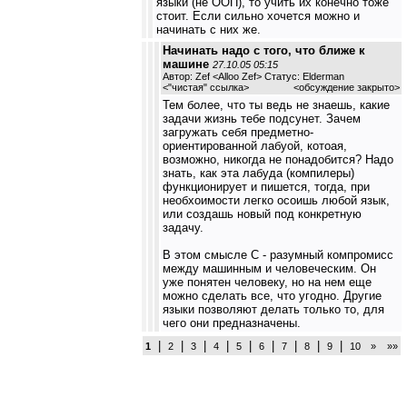
языки (не ООП), то учить их конечно тоже
стоит. Если сильно хочется можно и
начинать с них же.
Начинать надо с того, что ближе к
машине
27.10.05 05:15
Автор: Zef <Alloo Zef> Статус: Elderman
<
"чистая" ссылка
>
<обсуждение закрыто>
Тем более, что ты ведь не знаешь, какие
задачи жизнь тебе подсунет. Зачем
загружать себя предметно-
ориентированной лабуой, котоая,
возможно, никогда не понадобится? Надо
знать, как эта лабуда (компилеры)
функционирует и пишется, тогда, при
необхоимости легко осоишь любой язык,
или создашь новый под конкретную
задачу.
В этом смысле С - разумный компромисс
между машинным и человеческим. Он
уже понятен человеку, но на нем еще
можно сделать все, что угодно. Другие
языки позволяют делать только то, для
чего они предназначены.
|
|
|
|
|
|
|
|
|
1
2
3
4
5
6
7
8
9
10
»
»»