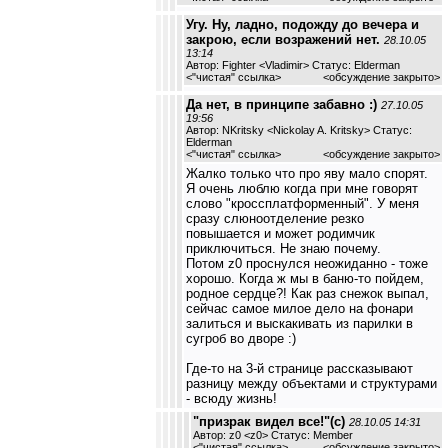
Угу. Ну, ладно, подожду до вечера и
закрою, если возражений нет.
28.10.05
13:14
Автор: Fighter <Vladimir> Статус: Elderman
<
"чистая" ссылка
>
<обсуждение закрыто>
Да нет, в принципе забавно :)
27.10.05
19:56
Автор: NKritsky <Nickolay A. Kritsky> Статус:
Elderman
<
"чистая" ссылка
>
<обсуждение закрыто>
Жалко только что про яву мало спорят.
Я очень люблю когда при мне говорят
слово "кроссплатформенный". У меня
сразу слюноотделение резко
повышается и может родимчик
приключиться. Не знаю почему.
Потом z0 проснулся неожиданно - тоже
хорошо. Когда ж мы в баню-то пойдем,
родное сердце?! Как раз снежок выпал,
сейчас самое милое дело на фонари
залиться и выскакивать из парилки в
сугроб во дворе :)
Где-то на 3-й странице рассказывают
разницу между объектами и структурами
- всюду жизнь!
"призрак видел все!"(с)
28.10.05 14:31
Автор: z0 <z0> Статус: Member
<
"чистая" ссылка
>
<обсуждение закрыто>