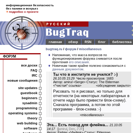
информационная безопасность
без паники и всерьез
подробно о проекте
главная
обзор
RSN
блог
библиотека
bugtraq.ru
/
форум
/
miscellaneous
Напоминаю, что масса вопросов по
ФОРУМ
функционированию форума снимается после
прочтения
его описания
.
все доски
Новичкам также крайне полезно ознакомиться с
данным документом
.
FAQ
Ты что в институте не учился? :-)
IRC
26.10.05 15:29
Число просмотров: 1683
новые сообщения
Автор: amirul <Serge> Статус: The Elderman
<
"чистая" ссылка
>
<обсуждение закрыто>
site updates
Рисовать то я рисовал, но только для
guestbook
отчетности (на некоторых лабораторных в
beginners
отчете надо было привести блок-схему).
sysadmin
Сначала программа, а потом по этой
programming
программе - блок-схема :-)
operating systems
<
miscellaneous
>
theory
web building
Эта... Есть повод для флейма...
21.10.05
software
14:17
[
amirul
,
Den
,
J'JF
]
Автор: Fighter <Vladimir> Статус: Elderman