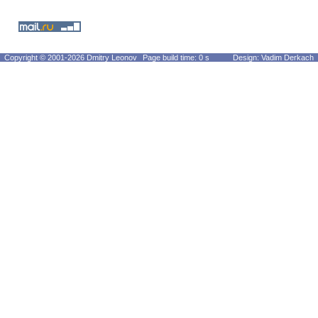
Copyright © 2001-2026 Dmitry Leonov
Page build time: 0 s
Design: Vadim Derkach