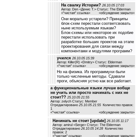
На свалку Истории?
26.10.05 17:03
Автор: Den <Денис Т.> Статус: The Elderman
<
"чистая" ссылка
>
<обсуждение закрыто>
Они морально устарели? Принципы
блок-схем перестали соответсвовать
ныне используемым языкам?
Блок-схемы или некоторое их подобие
перестали использовать при
разработке больших проектов на этапе
проектирования для связи между
компонентами и модулями программ?
учился
26.10.05 15:39
Автор: Killer{R} <Dmitry> Статус: Elderman
<
"чистая" ссылка
>
<обсуждение закрыто>
Но на физика. Из программухи были
только численные методы. Сдавали
проги, объясняя устно как все работает.
а функциональные языки лучше вобще
не учить или просто начинать с них не
стоит??
25.10.05 21:55
Автор: zelych Статус: Member
Отредактировано
25.10.05 21:55
Количество правок:
1
<
"чистая" ссылка
>
<обсуждение закрыто>
Начинать не стоит [update]
26.10.05 11:17
Автор: amirul <Serge> Статус: The Elderman
Отредактировано
26.10.05 14:28
Количество
правок: 2
<
"чистая" ссылка
>
<обсуждение закрыто>