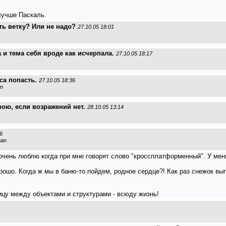
лучше Паскаль.
ть ветку? Или не надо?
27.10.05 18:01
 и тема себя вроде как исчерпала.
27.10.05 18:17
са попасть.
27.10.05 18:36
an
крою, если возражений нет.
28.10.05 13:14
6
man
 очень люблю когда при мне говорят слово "кроссплатформенный". У ме
рошо. Когда ж мы в баню-то пойдем, родное сердце?! Как раз снежок вы
ницу между объектами и структурами - всюду жизнь!