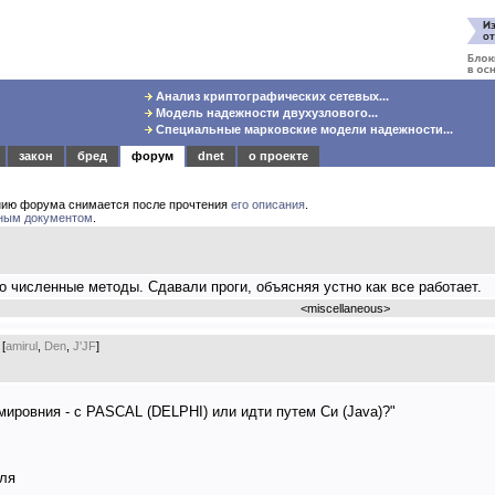
Анализ криптографических сетевых...
Модель надежности двухузлового...
Специальные марковские модели надежности...
закон
бред
форум
dnet
о проекте
нию форума снимается после прочтения
его описания
.
ным документом
.
о численные методы. Сдавали проги, объясняя устно как все работает.
<
miscellaneous
>
[
amirul
,
Den
,
J'JF
]
ммировния - с PASCAL (DELPHI) или идти путем Си (Java)?"
аля