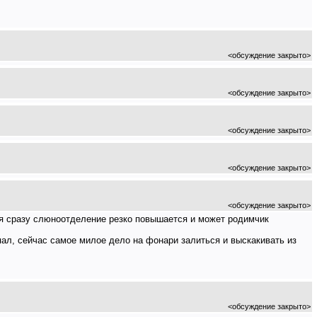
<обсуждение закрыто>
<обсуждение закрыто>
<обсуждение закрыто>
<обсуждение закрыто>
<обсуждение закрыто>
ня сразу слюноотделение резко повышается и может родимчик
пал, сейчас самое милое дело на фонари залиться и выскакивать из
<обсуждение закрыто>