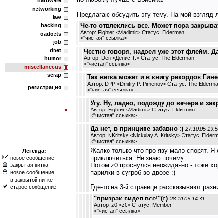
hardware
networking
Предлагаю обсудить эту тему. На мой взгляд 
law
Че-то отвлеклись все. Может пора закрыва
hacking
Автор: Fighter <Vladimir> Статус: Elderman
gadgets
<
"чистая" ссылка
>
job
dnet
Честно говоря, надоел уже этот флейм. Да
Автор: Den <Денис Т.> Статус: The Elderman
humor
<
"чистая" ссылка
>
miscellaneous
scrap
Так ветка может и в книгу рекордов Гине
Автор: DPP <Dmitry P. Pimenov> Статус: The Elderm
регистрация
<
"чистая" ссылка
>
Угу. Ну, ладно, подожду до вечера и за
Автор: Fighter <Vladimir> Статус: Elderman
<
"чистая" ссылка
>
Да нет, в принципе забавно :)
27.10.05 19:5
Автор: NKritsky <Nickolay A. Kritsky> Статус: Elder
<
"чистая" ссылка
>
Жалко только что про яву мало спорят. Я
Легенда:
приключиться. Не знаю почему.
новое сообщение
Потом z0 проснулся неожиданно - тоже хо
закрытая нитка
парилки в сугроб во дворе :)
новое сообщение
в закрытой нитке
Где-то на 3-й странице рассказывают раз
старое сообщение
"призрак видел все!"(с)
28.10.05 14:31
Автор: z0 <z0> Статус: Member
<
"чистая" ссылка
>