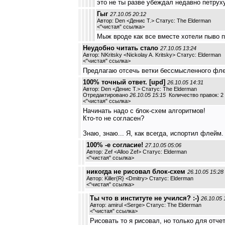
это не ты разве убеждал недавно петруху
Гыг
27.10.05 20:12
Автор: Den <Денис Т.> Статус: The Elderman
<
"чистая" ссылка
>
Мыж вроде как все вместе хотели пыво п
Неудобно читать стало
27.10.05 13:24
Автор: NKritsky <Nickolay A. Kritsky> Статус: Elderman
<
"чистая" ссылка
>
Предлагаю отсечь ветки бессмысленного флей
100% точный ответ. [upd]
26.10.05 14:31
Автор: Den <Денис Т.> Статус: The Elderman
Отредактировано
26.10.05 15:15
Количество правок: 2
<
"чистая" ссылка
>
Начинать надо с блок-схем алгоритмов!
Кто-то не согласен?
Знаю, знаю... Я, как всегда, испортил флейм. 
100% -е согласие!
27.10.05 05:06
Автор: Zef <Alloo Zef> Статус: Elderman
<
"чистая" ссылка
>
никогда не рисовал блок-схем
26.10.05 15:28
Автор: Killer{R} <Dmitry> Статус: Elderman
<
"чистая" ссылка
>
Ты что в институте не учился? :-)
26.10.05 
Автор: amirul <Serge> Статус: The Elderman
<
"чистая" ссылка
>
Рисовать то я рисовал, но только для отче