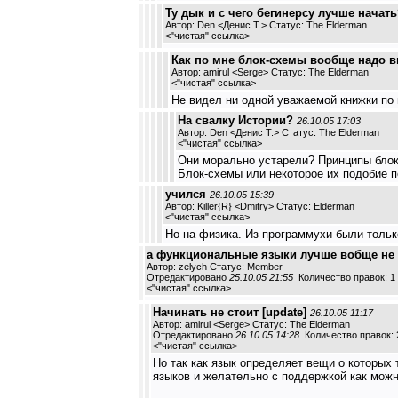
Ту дык и с чего бегинерсу лучше начат
Автор: Den <Денис Т.> Статус: The Elderman
<
"чистая" ссылка
>
Как по мне блок-схемы вообще надо в
Автор: amirul <Serge> Статус: The Elderman
<
"чистая" ссылка
>
Не видел ни одной уважаемой книжки по п
На свалку Истории?
26.10.05 17:03
Автор: Den <Денис Т.> Статус: The Elderman
<
"чистая" ссылка
>
Они морально устарели? Принципы блок
Блок-схемы или некоторое их подобие 
учился
26.10.05 15:39
Автор: Killer{R} <Dmitry> Статус: Elderman
<
"чистая" ссылка
>
Но на физика. Из программухи были тольк
а функциональные языки лучше вобще не у
Автор: zelych Статус: Member
Отредактировано
25.10.05 21:55
Количество правок: 1
<
"чистая" ссылка
>
Начинать не стоит [update]
26.10.05 11:17
Автор: amirul <Serge> Статус: The Elderman
Отредактировано
26.10.05 14:28
Количество правок: 
<
"чистая" ссылка
>
Но так как язык определяет вещи о которых
языков и желательно с поддержкой как мож