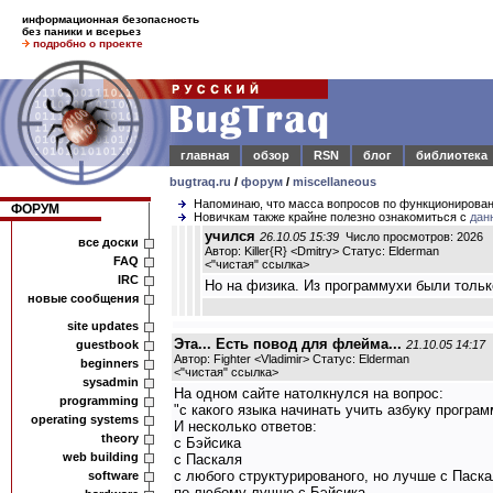
информационная безопасность
без паники и всерьез
подробно о проекте
главная
обзор
RSN
блог
библиотека
bugtraq.ru
/
форум
/
miscellaneous
Напоминаю, что масса вопросов по функционирова
ФОРУМ
Новичкам также крайне полезно ознакомиться с
дан
учился
26.10.05 15:39
Число просмотров: 2026
все доски
Автор: Killer{R} <Dmitry> Статус: Elderman
FAQ
<
"чистая" ссылка
>
IRC
Но на физика. Из программухи были тольк
новые сообщения
site updates
Эта... Есть повод для флейма...
guestbook
21.10.05 14:17
Автор: Fighter <Vladimir> Статус: Elderman
beginners
<
"чистая" ссылка
>
sysadmin
На одном сайте натолкнулся на вопрос:
programming
"с какого языка начинать учить азбуку програ
operating systems
И несколько ответов:
theory
с Бэйсика
web building
с Паскаля
с любого структурированого, но лучше с Паск
software
по-любому лучше с Бэйсика.