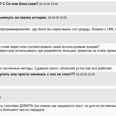
ь? С Си или блок-схем?
26.10.05 15:46
ыкинуть на свалку истории.
26.10.05 16:53
рограммированию, где были бы нарисованы эти уродцы. Книжки с UML вид
-схем перестали соответсвовать ныне используемым языкам?
перестали использовать при разработке больших проектов на этапе про
о численные методы. Сдавали проги, объясняя устно как все работает.
чить или просто начинать с них не стоит??
25.10.05 21:55
2
 ты способен ДУМАТЬ (не помню как назывался опыт, но для естественны
но большего числа парадигм