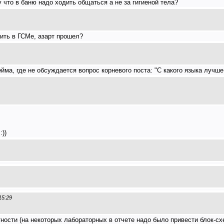
 что в баню надо ходить общаться а не за гигиеной тела?
ить в ГСМе, азарт прошел?
ма, где не обсуждается вопрос корневого поста: "С какого языка лучш
:))
15:29
тности (на некоторых лабораторных в отчете надо было привести блок-схе