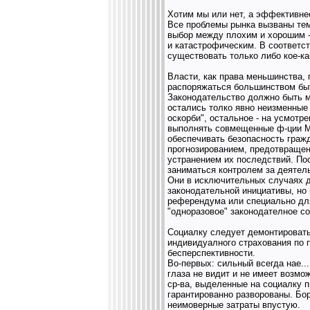
Хотим мы или нет, а эффективнее
Все проблемы рынка вызваны тем
выбор между плохим и хорошим -
и катастрофическим. В соответс
существовать только либо кое-как
Власти, как права меньшинства, 
распоряжаться большинством бы
Законодательство должно быть м
остались толко явно неизменные 
оскорби", остальное - на усмотр
выполнять совмещенные ф-ции М
обеспечивать безопасность граж
прогнозированием, предотвращен
устранением их последствий. П
заниматься контролем за деятел
Они в исключительных случаях 
законодательной инициативы, но
референдума или специально дл
"одноразовое" законодателное со
Социалку следует демонтировать
индивидуалного страхования по 
бесперспективности.
Во-первых: сильный всегда нае...
глаза не видит и не имеет возмо
ср-ва, выделенные на социалку 
гарантированно разворованы. Бор
неимоверные затраты впустую.