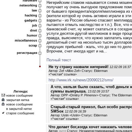
hardware
Нигерийским спамом называется схема мошенн
networking
получает ну очень выгодное предложение пом
law
от бывшего президента/короля/миллионера из 
hacking
(жители которой ну очень активно играли в эти
варанты - из России обычно спасают миллиард
gadgets
пытаются отмыть наследство и т.п.). Все, что 
job
банковский счет, ну может скататься в соседн
dnet
услуги десяток-другой миллионов в виде проце
humor
правда, выясняется, что нужно заплатить как
miscellaneous
депозитный счет на несколько тысяч долларов
scrap
грядущих прибылей - жаль, что до них-то дело 
Впрочем, счет иногда идет и на...
регистрация
Полный текст
Не ту страну назвали нигерией!
12.02.09 16:37
Автор: Zef <Alloo Zef> Статус: Elderman
<
"чистая" ссылка
>
http://www.irk.ru/news/20090212/sms/
А что, нельзя было сказать, чтоб деньги 
суммы выигрыша.
Легенда:
13.02.09 10:57
Автор: DPP <Dmitry P. Pimenov> Статус: The Elderman
новое сообщение
<
"чистая" ссылка
>
закрытая нитка
новое сообщение
Старый-старый прикол, был особо распр
в закрытой нитке
SMSок
12.02.09 16:39
старое сообщение
Автор: Ustin <Ustin> Статус: Elderman
<
"чистая" ссылка
>
Что делает бог,когда хочет наказать человека
Автор:
витя
Статус: Незарегистрированный пользоват