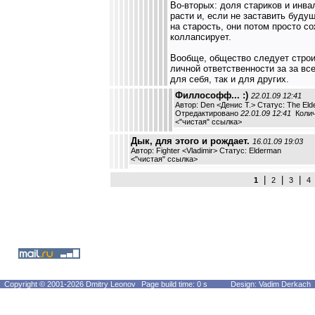
Во-вторых: доля стариков и инв
расти и, если не заставить буду
на старость, они потом просто 
коллапсирует.
Вообще, общество следует строи
личной ответственности за за вс
для себя, так и для других.
Филлософф... :)
22.01.09 12:41
Автор: Den <Денис Т.> Статус: The El
Отредактировано
22.01.09 12:41
Колич
<
"чистая" ссылка
>
Дык, для этого и рождает.
16.01.09 19:03
Автор: Fighter <Vladimir> Статус: Elderman
<
"чистая" ссылка
>
|
|
|
1
2
3
4
Copyright © 2001-2026 Dmitry Leonov
Page build time: 0 s
Design: Vadim Derkach