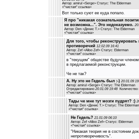
Автор: amirul <Serge> Статус: The Elderman
<
"чистая" ссылка
>
Вот только суют ее куда попало.
Я про "никакая сознательная позит
не возможна...". Это недоказуемо.
20
Автор: Den <Денис Т.> Статус: The Elderman
<
"чистая" ссылка
>
Для того, чтобы реконструировать
противоречий
12.02.09 16:41
Автор: Zef <Alloo Zef> Статус: Elderman
<
"чистая" ссылка
>
в "текущем" обществе будучи членом
в предлагаемой реконструкции.
Че не так?
А. Ну это не Гедель был :-)
20.01.09 19
Автор: amirul <Serge> Статус: The Elderman
Отредактировано
20.01.09 19:48
Количество п
<
"чистая" ссылка
>
Тады че мне тут мозги пудрят? :)
2
Автор: Den <Денис Т.> Статус: The Elderman
<
"чистая" ссылка
>
Не Гедель?
21.01.09 06:10
Автор: Zef <Alloo Zef> Статус: Elderman
<
"чистая" ссылка
>
"Никакая теория не в состоянии до
непротиворечивость".