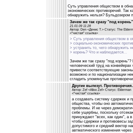
Суть управления обществом в обна
экономических противоречий. Так к
обнаружить нельзя? Бульдозером п
Зачем же так сразу "под корень"
21.01.09 11:28
Автор: Den <Денис Т.> Статус: The Elder
<
"чистая" ссылка
>
> Суть управления обществом в о
> социально-экономических против
> устранить то, чего обнаружить 
> корень? Что и наблюдается...
Зачем же так сразу "под корень"?
человеческий труд на конвейерах
привести соответствующие законы
возможно и по национализации не
сгладить упомянутые противоречия
Другие вылезут. Противоречия.
Автор: Zef <Alloo Zef> Статус: Elderman
<
"чистая" ссылка
>
а создавать систему сдержек и п
общества, чтобы оно автоматиче
проблемы. И не через демократи
себе ущербны, поскольку отсека
принуждают "всех, как один", а 
чтобы сдержки и противовесы за
допустимого и средний вектор н
автматического изменения через 