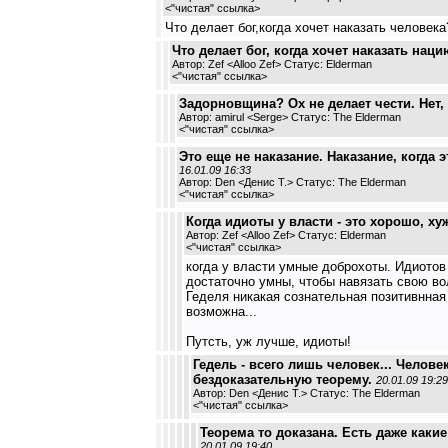
<
"чистая" ссылка
>
Что делает бог,когда хочет наказать человека?
Что делает бог, когда хочет наказать нац
Автор: Zef <Alloo Zef> Статус: Elderman
<
"чистая" ссылка
>
Задорновщина? Ох не делает чести. Нет, 
Автор: amirul <Serge> Статус: The Elderman
<
"чистая" ссылка
>
Это еще не наказание. Наказание, когда 
16.01.09 16:33
Автор: Den <Денис Т.> Статус: The Elderman
<
"чистая" ссылка
>
Когда идиоты у власти - это хорошо, хуж
Автор: Zef <Alloo Zef> Статус: Elderman
<
"чистая" ссылка
>
когда у власти умные доброхоты. Идиотов
достаточно умны, чтобы навязать свою во
Геделя никакая сознательная позитивнная
возможна...
Путсть, уж лучше, идиоты!
Гедель - всего лишь человек... Челов
бездоказательную теорему.
20.01.09 19:29
Автор: Den <Денис Т.> Статус: The Elderman
<
"чистая" ссылка
>
Теорема то доказана. Есть даже какие
20.01.09 19:40