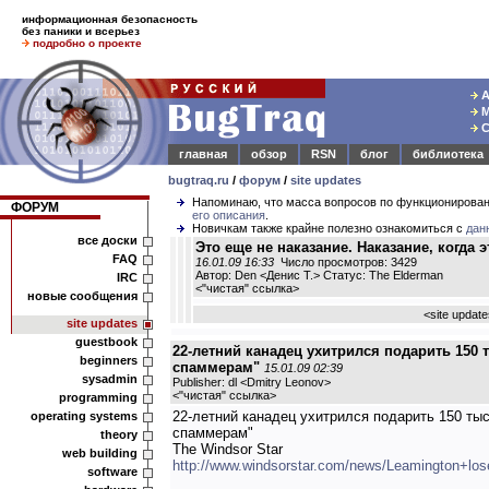
информационная безопасность
без паники и всерьез
подробно о проекте
А
М
С
главная
обзор
RSN
блог
библиотека
bugtraq.ru
/
форум
/
site updates
Напоминаю, что масса вопросов по функционирова
ФОРУМ
его описания
.
Новичкам также крайне полезно ознакомиться с
дан
все доски
Это еще не наказание. Наказание, когда 
FAQ
16.01.09 16:33
Число просмотров: 3429
Автор: Den <Денис Т.> Статус: The Elderman
IRC
<
"чистая" ссылка
>
новые сообщения
<
site updat
site updates
guestbook
22-летний канадец ухитрился подарить 150
beginners
спаммерам"
15.01.09 02:39
sysadmin
Publisher: dl <Dmitry Leonov>
<
"чистая" ссылка
>
programming
22-летний канадец ухитрился подарить 150 ты
operating systems
спаммерам"
theory
The Windsor Star
web building
http://www.windsorstar.com/news/Leamington+los
software