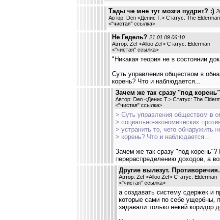
Тады че мне тут мозги пудрят? :)
2
Автор: Den <Денис Т.> Статус: The Elderman
<
"чистая" ссылка
>
Не Гедель?
21.01.09 06:10
Автор: Zef <Alloo Zef> Статус: Elderman
<
"чистая" ссылка
>
"Никакая теория не в состоянии до
Суть управления обществом в обна
корень? Что и наблюдается...
Зачем же так сразу "под корень"
Автор: Den <Денис Т.> Статус: The Elder
<
"чистая" ссылка
>
> Суть управления обществом в о
> социально-экономических против
> устранить то, чего обнаружить 
> корень? Что и наблюдается...
Зачем же так сразу "под корень"?
перераспределению доходов, а во
Другие вылезут. Противоречия.
Автор: Zef <Alloo Zef> Статус: Elderman
<
"чистая" ссылка
>
а создавать систему сдержек и 
которые сами по себе ущербны, п
задавали только некий коридор д