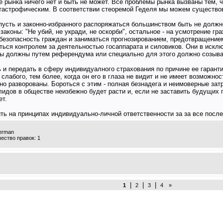
е рынка ничего нет и быть не может. Все проблемы рынка вызваны тем, 
астрофическим. В соответствии стеоремой Геделя мы можем существоват
 пусть и законно-избранного распоряжаться большинством быть не долж
 законы: "Не убий, не укради, не оскорби", остальное - на усмотрение
ь безопасность граждан и заниматься прогнозированием, предотвращени
ься контролем за деятельностью госаппарата и силовиков. Они в иск
ны должны путем референдума или специально для этого должно созыва
 и передать в сферу индивидуалного страхования по причине ее гарант
. слабого, тем более, когда он его в глаза не видит и не имеет возможн
но разворованы. Бороться с этим - полная безнадега и неимоверные зат
лидов в обществе неизбежно будет расти и, если не заставить будущих 
ет.
ь на принципах индивидуально-личной ответственности за за все послед
derman
ество правок: 1
|
|
|
1
2
3
4
»