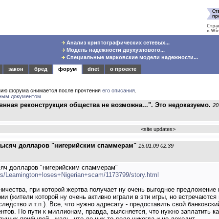
Анализ криптографических сетевых...
Модель надежности двухузлового...
Специальные марковские модели надежности...
закон
бред
форум
dnet
о проекте
нию форума снимается после прочтения
его описания
.
ным документом
.
внная реконструкция общества не возможна...". Это недоказуемо.
20
<
site updates
>
 тысяч долларов "нигерийским спаммерам"
15.01.09 02:39
сяч долларов "нигерийским спаммерам"
ws/Leamington+loses+Nigerian+scam/1173799/story.html
чества, при которой жертва получает ну очень выгодное предложение 
ии (жители которой ну очень активно играли в эти игры, но встречаютс
ледство и т.п.). Все, что нужно адресату - предоставить свой банковски
нтов. По пути к миллионам, правда, выясняется, что нужно заплатить к
ущих прибылей - жаль, что до них-то дело никогда и не доходит.