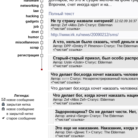
hardware
Впрочем, счет иногда идет и на...
networking
law
Полный текст
hacking
Не ту страну назвали нигерией!
12.02.09 16:37
gadgets
Автор: Zef <Alloo Zef> Статус: Elderman
job
<
"чистая" ссылка
>
dnet
http://www.irk.ru/news/20090212/sms/
humor
А что, нельзя было сказать, чтоб деньги
miscellaneous
Автор: DPP <Dmitry P. Pimenov> Статус: The Elderman
scrap
<
"чистая" ссылка
>
регистрация
Старый-старый прикол, был особо распр
Автор: Ustin <Ustin> Статус: Elderman
<
"чистая" ссылка
>
Что делает бог,когда хочет наказать человека
Автор:
витя
Статус: Незарегистрированный пользоват
<
"чистая" ссылка
>
Что делает бог,когда хочет наказать человека?
Что делает бог, когда хочет наказать нац
Легенда:
Автор: Zef <Alloo Zef> Статус: Elderman
новое сообщение
<
"чистая" ссылка
>
закрытая нитка
новое сообщение
Задорновщина? Ох не делает чести. Нет, 
в закрытой нитке
Автор: amirul <Serge> Статус: The Elderman
старое сообщение
<
"чистая" ссылка
>
Это еще не наказание. Наказание, когда 
Автор: Den <Денис Т.> Статус: The Elderman
<
"чистая" ссылка
>