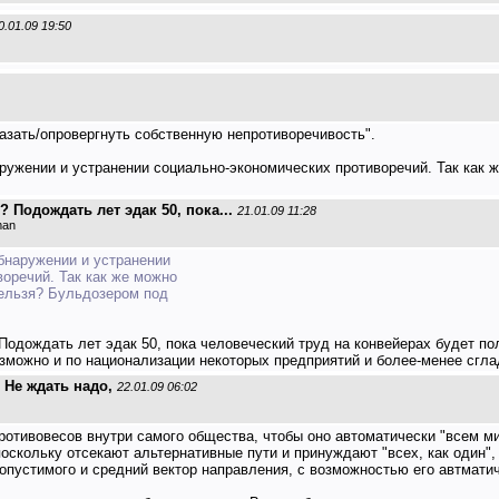
0.01.09 19:50
казать/опровергнуть собственную непротиворечивость".
ружении и устранении социально-экономических противоречий. Так как ж
? Подождать лет эдак 50, пока...
21.01.09 11:28
man
бнаружении и устранении
оречий. Так как же можно
нельзя? Бульдозером под
 Подождать лет эдак 50, пока человеческий труд на конвейерах будет п
зможно и по национализации некоторых предприятий и более-менее сглад
 Не ждать надо,
22.01.09 06:02
противовесов внутри самого общества, чтобы оно автоматически "всем м
оскольку отсекают альтернативные пути и принуждают "всех, как один",
опустимого и средний вектор направления, с возможностью его автматич