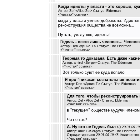
Когда идиоты у власти - это хорошо, хуж
Автор: Zef <Alloo Zef> Статус: Elderman
<
"чистая" ссылка
>
когда у власти умные доброхоты. Идиотов
реконструкция общества не возможна...
Путсть, уж лучше, идиоты!
Гедель - всего лишь человек... Челов
Автор: Den <Денис Т.> Статус: The Elderman
<
"чистая" ссылка
>
Теорема то доказана. Есть даже какие
Автор: amirul <Serge> Статус: The Elderman
<
"чистая" ссылка
>
Вот только суют ее куда попало.
Я про "никакая сознательная позити
Автор: Den <Денис Т.> Статус: The Elderman
<
"чистая" ссылка
>
Для того, чтобы реконструировать
Автор: Zef <Alloo Zef> Статус: Elderman
<
"чистая" ссылка
>
в "текущем" обществе будучи членом 
Че не так?
А. Ну это не Гедель был :-)
20.01.09 19
Автор: amirul <Serge> Статус: The Elderman
Отредактировано
20.01.09 19:48
Количество п
<
"чистая" ссылка
>