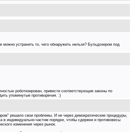
е можно устранить то, чего обнаружить нельзя? Бульдозером под
олностью роботизирован, привести соответствующие законы по
ить упомянутые противоречия. :)
иром" решало свои проблемы. И не через демократические процедуры,
 а в индивидуально-частнм порядке, чтобы сдержки и противовесы
еского изменения через рынок.