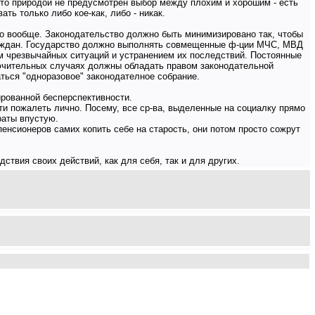
что природой не предусмотрен выбор между плохим и хорошим - есть
ь только либо кое-как, либо - никак.
но вообще. Законодательство должно быть минимизировано так, чтобы
 граждан. Государство должно выполнять совмещенные ф-ции МЧС, МВД
ем чрезвычайных ситуаций и устранением их последствий. Постоянные
лючительных случаях должны обладать правом законодательной
ться "одноразовое" законодателное собрание.
ированной бесперспективности.
ости пожалеть лично. Посему, все ср-ва, выделенные на социалку прямо
раты впустую.
пенсионеров самих копить себе на старость, они потом просто сожрут
ствия своих действий, как для себя, так и для других.