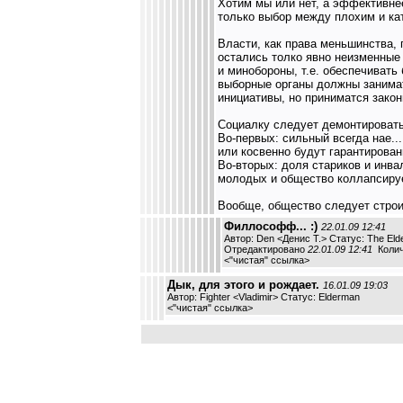
Хотим мы или нет, а эффективне
только выбор между плохим и кат
Власти, как права меньшинства,
остались толко явно неизменные
и минобороны, т.е. обеспечиват
выборные органы должны занимат
инициативы, но приниматся зако
Социалку следует демонтировать
Во-первых: сильный всегда нае..
или косвенно будут гарантирован
Во-вторых: доля стариков и инва
молодых и общество коллапсиру
Вообще, общество следует строит
Филлософф... :)
22.01.09 12:41
Автор: Den <Денис Т.> Статус: The El
Отредактировано
22.01.09 12:41
Колич
<
"чистая" ссылка
>
Дык, для этого и рождает.
16.01.09 19:03
Автор: Fighter <Vladimir> Статус: Elderman
<
"чистая" ссылка
>