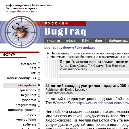
информационная безопасность
без паники и всерьез
подробно о проекте
главная
обзор
RSN
блог
библиотека
bugtraq.ru
/
форум
/
site updates
Напоминаю, что масса вопросов по функционирова
ФОРУМ
Новичкам также крайне полезно ознакомиться с
дан
Я про "никакая сознательная позити
все доски
Автор: Den <Денис Т.> Статус: The Elderman
FAQ
<
"чистая" ссылка
>
IRC
новые сообщения
site updates
22-летний канадец ухитрился подарить 150
Publisher: dl <Dmitry Leonov>
guestbook
<
"чистая" ссылка
>
beginners
22-летний канадец ухитрился подарить 150 ты
sysadmin
The Windsor Star
http://www.windsorstar.com/ne
programming
operating systems
Нигерийским спамом называется схема мошенни
theory
миллионера из какой-нибудь страны типа Нигер
web building
Ходорковского, из Англии пытаются отмыть нас
услуги десяток-другой миллионов в виде проце
software
долларов, но это ж сущие мелочи на фоне гряд