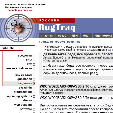
информационная безопасность
без паники и всерьез
подробно о проекте
главная
обзор
RSN
блог
библиотека
bugtraq.ru
/
форум
/
beginners
Напоминаю, что масса вопросов по функционирова
ФОРУМ
Новичкам также крайне полезно ознакомиться с
дан
да была такая беда, все проверял, перест
все доски
Автор: Blonde Статус: Незарегистрированный пользо
FAQ
<
"чистая" ссылка
>
IRC
да была такая беда, все проверял, перестав
новые сообщения
файлы копируешь. Скорость иногда падала до 
сори за двойной пост, первый раз ;)
site updates
guestbook
beginners
WDC WD20EARX-00PASB0 2 Тб стал дико то
sysadmin
Автор: SbI Статус: Незарегистрированный пользователь
programming
<
"чистая" ссылка
>
operating systems
WDC WD20EARX-00PASB0 2 Тб стал дико торм
theory
web building
Виктория показывает серенькие клеточки (бэд 
Но если запустить торрент(или просто копиров
software
винту, то минут через 15 винда виснет (или ра