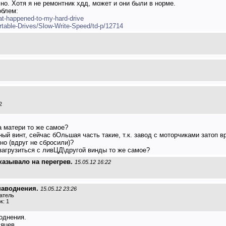
о. Хотя я не ремонтник хдд, может и они были в норме.
облем:
at-happened-to-my-hard-drive
table-Drives/Slow-Write-Speed/td-p/12714
2
а матери то же самое?
ный винт, сейчас бОльшая часть такие, т.к. завод с моторчиками затоп 
о (вдруг не сбросили)?
 загрузиться с ливЦД\другой винды то же самое?
казывало на перегрев.
15.05.12 16:22
наводнения.
15.05.12 23:26
ватель
к: 1
однения.
сяцев.