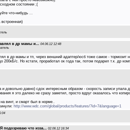
сходном состоянии ;(
йте что-нибудь ...
 встроенная)
атель
авлял в др мамы и...
04.06.12 12:48
ватель
лял в др мамы и тп, через веншний адаптер/юсб тоже самое - тормозит 
200кБ/с. Но кстати, проработал ок года так, потом подарил т.к. др ком
ка и довольно давно) сдох интересным образом - скорость записи упала д
рования я это далеко не сразу заметил, просто вдруг оказалось что копи
на винт, и смарт был в норме..
 кинули:
http://www.wdc.com/global/products/features/?id=7&language=1
5:04
Я подозреваю что изза...
02.06.12 16:34