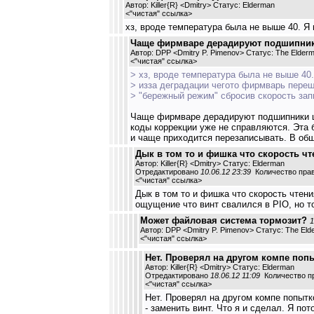
Автор: Killer{R} <Dmitry> Статус: Elderman
<
"чистая" ссылка
>
хз, вроде температура была не выше 40. Я
Чаще фирмваре дерадируют подшипники
Автор: DPP <Dmitry P. Pimenov> Статус: The Elder
<
"чистая" ссылка
>
> хз, вроде температура была не выше 40
> изза деградации чегото фирмварь переш
> "бережный режим" сбросив скорость зап
Чаще фирмваре дерадируют подшипники шп
коды коррекции уже не справляются. Эта б
и чаще приходится перезаписывать. В общ
Дык в том то и фишка что скорость чт
Автор: Killer{R} <Dmitry> Статус: Elderman
Отредактировано
10.06.12 23:39
Количество прав
<
"чистая" ссылка
>
Дык в том то и фишка что скорость чтения
ощущение что винт свалился в PIO, но т
Может файловая система тормозит?
1
Автор: DPP <Dmitry P. Pimenov> Статус: The El
<
"чистая" ссылка
>
Нет. Проверял на другом компе попы
Автор: Killer{R} <Dmitry> Статус: Elderman
Отредактировано
18.06.12 11:09
Количество пр
<
"чистая" ссылка
>
Нет. Проверял на другом компе попытко
- заменить винт. Что я и сделал. Я по