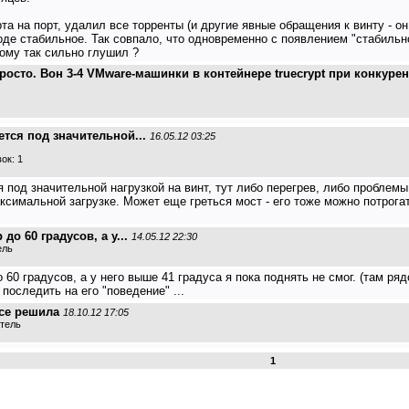
рта на порт, удалил все торренты (и другие явные обращения к винту - 
роде стабильное. Так совпало, что одновременно с появлением "стабиль
тому так сильно глушил ?
осто. Вон 3-4 VMware-машинки в контейнере truecrypt при конкурент
тся под значительной...
16.05.12 03:25
ок: 1
 под значительной нагрузкой на винт, тут либо перегрев, либо проблемы
ксимальной загрузке. Может еще греться мост - его тоже можно потрогат
о 60 градусов, а у...
14.05.12 22:30
ель
60 градусов, а у него выше 41 градуса я пока поднять не смог. (там ря
последить на его "поведение" ...
все решила
18.10.12 17:05
атель
1