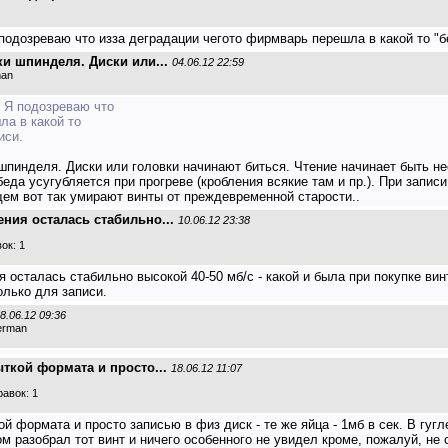
 подозреваю что изза деградации чегото фирмварь перешла в какой то "
 шпинделя. Диски или...
04.06.12 22:59
man
. Я подозреваю что
ла в какой то
иси.
инделя. Диски или головки начинают биться. Чтение начинает быть нес
еда усугубляется при прогреве (кробления всякие там и пр.). При запис
ем вот так умирают винты от преждевременной старости..
ения осталась стабильно...
10.06.12 23:38
ок: 1
 осталась стабильно высокой 40-50 мб/с - какой и была при покупке винт
олько для записи.
8.06.12 09:36
derman
ткой формата и просто...
18.06.12 11:07
авок: 1
й формата и просто записью в физ диск - те же яйца - 1мб в сек. В гуг
том разобрал тот винт и ничего особенного не увидел кроме, пожалуй, н