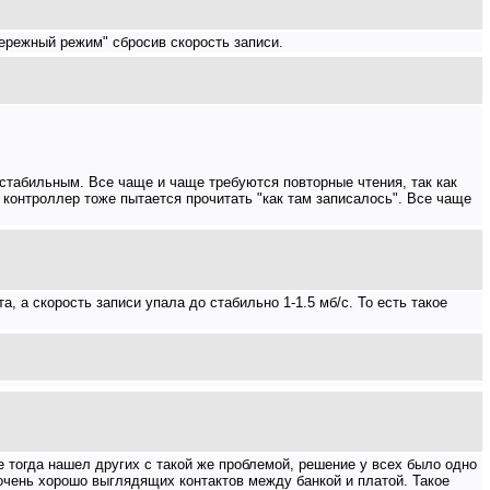
бережный режим" сбросив скорость записи.
табильным. Все чаще и чаще требуются повторные чтения, так как
и контроллер тоже пытается прочитать "как там записалось". Все чаще
а, а скорость записи упала до стабильно 1-1.5 мб/с. То есть такое
ле тогда нашел других с такой же проблемой, решение у всех было одно
е очень хорошо выглядящих контактов между банкой и платой. Такое