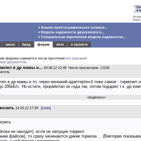
Анализ криптографических сетевых...
Модель надежности двухузлового...
Специальные марковские модели надежности...
закон
бред
форум
dnet
о проекте
нию форума снимается после прочтения
его описания
.
ным документом
.
авлял в др мамы и...
04.06.12 12:48
Число просмотров: 12236
ватель
лял в др мамы и тп, через веншний адаптер/юсб тоже самое - тормозит 
200кБ/с. Но кстати, проработал ок года так, потом подарил т.к. др ком
<
beginners
>
рмозить
14.05.12 17:59
[
Ustin
]
озить
блоки не находит), если не запущен торрент.
ание файлов), то сразу начинаются дикие тормоза ... (Виктория показыв
боать с ней просто невозможно).