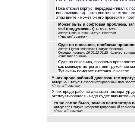
Пока открыл корпус, передердигивал с по
использовался) - пока состояние стало в
этом винте - может он его проверял и поэ
Может быть и софтовая проблема, запр
ssd придумаешь :)
16.05.12 09:15
Автор: Ustin <Ustin> Статус: Elderman
<
"чистая" ссылка
>
Судя по описанию, проблема проявляе
Автор: Fighter <Vladimir> Статус: Elderman
Отредактировано
16.05.12 03:25
Количество прав
<
"чистая" ссылка
>
Судя по описанию, проблема проявляется
как минимум потрогать винт рукой при ма
Тут очень помогает кисточка+пылесос.
У них вроде рабочий диапазон температур д
Автор: SbI Статус: Незарегистрированный пользоват
<
"чистая" ссылка
>
У них вроде рабочий диапазон температур до 
эксплуатировался - надо будет внимательно 
то же самое было, замена вентилятора 
Автор: spz Статус: Незарегистрированный пользов
<
"чистая" ссылка
>