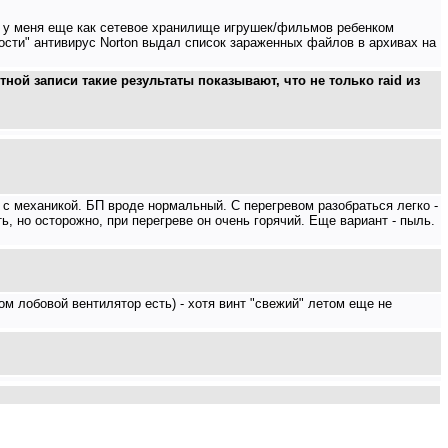
он у меня еще как сетевое хранилище игрушек/фильмов ребенком
ности" антивирус Norton выдал список зараженных файлов в архивах на
ной записи такие результаты показывают, что не только raid из
 с механикой. БП вроде нормальный. С перегревом разобраться легко -
ь, но осторожно, при перегреве он очень горячий. Еще вариант - пыль.
дом лобовой вентилятор есть) - хотя винт "свежий" летом еще не