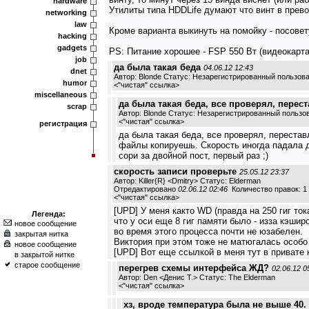
hardware
Утилиты типа HDDLife думают что винт в прево
networking
law
Кроме варианта выкинуть на помойку - посовету
hacking
gadgets
PS: Питание хорошее - FSP 550 Вт (видеокарта
job
да была такая беда
04.06.12 12:43
dnet
Автор: Blonde Статус: Незарегистрированный пользов
humor
<
"чистая" ссылка
>
miscellaneous
да была такая беда, все проверял, перест
scrap
Автор: Blonde Статус: Незарегистрированный пользо
<
"чистая" ссылка
>
регистрация
да была такая беда, все проверял, перестав
файлы копируешь. Скорость иногда падала до 
сори за двойной пост, первый раз ;)
скорость записи проверьте
25.05.12 23:37
Автор: Killer{R} <Dmitry> Статус: Elderman
Отредактировано
02.06.12 02:46
Количество правок: 1
<
"чистая" ссылка
>
[UPD] У меня както WD (правда на 250 гиг то
Легенда:
что у оси еще 8 гиг памяти было - изза кэши
новое сообщение
во время этого процесса почти не юзабелен.
закрытая нитка
Виктория при этом тоже не матюгалась особо 
новое сообщение
[UPD] Вот еще ссылкой в меня тут в привате
в закрытой нитке
старое сообщение
перегрев схемы интерфейса ЖД?
02.06.12 0
Автор: Den <Денис Т.> Статус: The Elderman
<
"чистая" ссылка
>
хз, вроде температура была не выше 40. 