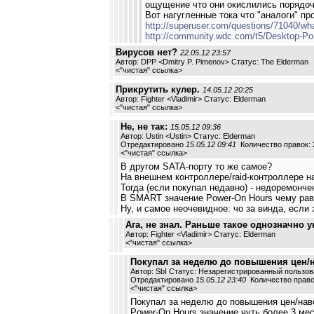
ощущение что они окислились порядочн
Вот нагугленные тока что "аналоги" пр
http://superuser.com/questions/71040/wh
http://community.wdc.com/t5/Desktop-Por
Вирусов нет?
22.05.12 23:57
Автор: DPP <Dmitry P. Pimenov> Статус: The Elderman
<
"чистая" ссылка
>
Прикрутить кулер.
14.05.12 20:25
Автор: Fighter <Vladimir> Статус: Elderman
<
"чистая" ссылка
>
Не, не так:
15.05.12 09:36
Автор: Ustin <Ustin> Статус: Elderman
Отредактировано
15.05.12 09:41
Количество правок: 
<
"чистая" ссылка
>
В другом SATA-порту то же самое?
На внешнем контроллере/raid-контроллере н
Тогда (если покупал недавно) - недоремонче
В SMART значение Power-On Hours чему равн
Ну, и самое неочевидное: чо за винда, если
Ага, не знал. Раньше такое однозначно у
Автор: Fighter <Vladimir> Статус: Elderman
<
"чистая" ссылка
>
Покупал за неделю до повышения цен/
Автор: SbI Статус: Незарегистрированный пользо
Отредактировано
15.05.12 23:40
Количество право
<
"чистая" ссылка
>
Покупал за неделю до повышения цен/нав
Power-On Hours значение чуть более 3 ме