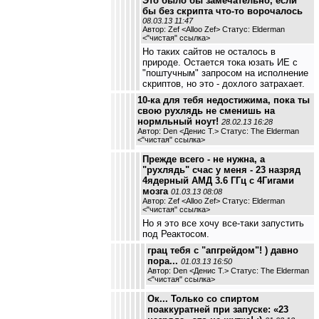
Это было бы замечательно, если
бы без скрипта что-то ворочалось
08.03.13 11:47
Автор: Zef <Alloo Zef> Статус: Elderman
<
"чистая" ссылка
>
Но таких сайтов не осталось в
природе. Остается тока юзать ИЕ с
"поштучным" запросом на исполнение
скриптов, но это - дохлого затрахает.
10-ка для тебя недостижима, пока ты
свою рухлядь не сменишь на
нормльный ноут!
28.02.13 16:28
Автор: Den <Денис Т.> Статус: The Elderman
<
"чистая" ссылка
>
Прежде всего - не нужна, а
"рухлядь" счас у меня - 23 назряд
4ядерный АМД 3.6 ГГц с 4Гигами
мозга
01.03.13 08:08
Автор: Zef <Alloo Zef> Статус: Elderman
<
"чистая" ссылка
>
Но я это все хочу все-таки запустить
под Реактосом.
грац тебя с "апгрейдом"! ) давно
пора...
01.03.13 16:50
Автор: Den <Денис Т.> Статус: The Elderman
<
"чистая" ссылка
>
Ок... Только со спиртом
поаккуратней при запуске: «23