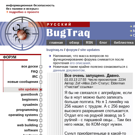
информационная безопасность
без паники и всерьез
подробно о проекте
А
М
С
главная
обзор
RSN
блог
библиотека
bugtraq.ru
/
форум
/
site updates
Напоминаю, что масса вопросов по
ФОРУМ
функционированию форума снимается после
прочтения
его описания
.
все доски
Новичкам также крайне полезно ознакомиться с
данным документом
.
FAQ
Все очень запущено. Давно.
IRC
01.03.13 17:55
Число просмотров: 2234
новые сообщения
Автор: Zef <Alloo Zef> Статус: Elderman
<
"чистая" ссылка
>
site updates
Я бы не связался с апгрейдом, если
guestbook
бы в ноут можно было запихать
beginners
больше полгига. Но я 1 линейку на
sysadmin
256 нашел с трудом. А с 256 видео
programming
высокого разрешения спотыкается.
operating systems
Отдал его на родной звавод за 5
рублей - с паршивой овцы... Там без
theory
него никак, бо КОМ-порт нужен.
web building
software
Сунул приобретеньице в какой-то