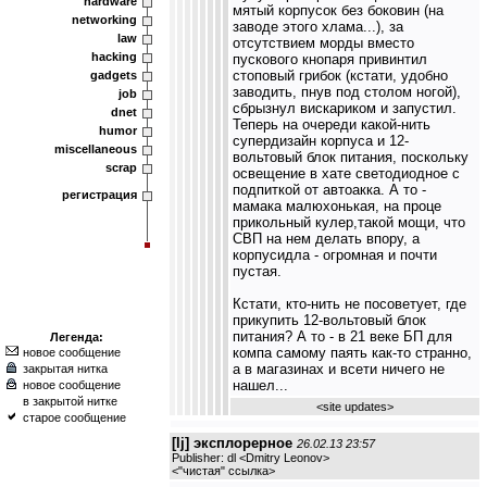
hardware
мятый корпусок без боковин (на
networking
заводе этого хлама...), за
law
отсутствием морды вместо
hacking
пускового кнопаря привинтил
стоповый грибок (кстати, удобно
gadgets
заводить, пнув под столом ногой),
job
сбрызнул вискариком и запустил.
dnet
Теперь на очереди какой-нить
humor
супердизайн корпуса и 12-
miscellaneous
вольтовый блок питания, поскольку
scrap
освещение в хате светодиодное с
подпиткой от автоакка. А то -
регистрация
мамака малюхонькая, на проце
прикольный кулер,такой мощи, что
СВП на нем делать впору, а
корпусидла - огромная и почти
пустая.
Кстати, кто-нить не посоветует, где
прикупить 12-вольтовый блок
питания? А то - в 21 веке БП для
Легенда:
компа самому паять как-то странно,
новое сообщение
а в магазинах и всети ничего не
закрытая нитка
нашел...
новое сообщение
в закрытой нитке
<
site updates
>
старое сообщение
[lj] эксплорерное
26.02.13 23:57
Publisher: dl <Dmitry Leonov>
<
"чистая" ссылка
>