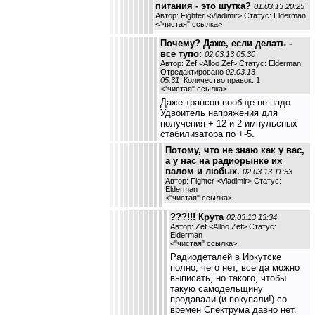
питания - это шутка?
01.03.13 20:25
Автор: Fighter <Vladimir> Статус: Elderman
<
"чистая" ссылка
>
Почему? Даже, если делать -
все тупо:
02.03.13 05:30
Автор: Zef <Alloo Zef> Статус: Elderman
Отредактировано
02.03.13
05:31
Количество правок: 1
<
"чистая" ссылка
>
Даже трансов вообще не надо.
Удвоитель напряжения для
получения +-12 и 2 импульсных
стабилизатора по +-5.
Потому, что не знаю как у вас,
а у нас на радиорынке их
валом и любых.
02.03.13 11:53
Автор: Fighter <Vladimir> Статус:
Elderman
<
"чистая" ссылка
>
???!!! Крута
02.03.13 13:34
Автор: Zef <Alloo Zef> Статус:
Elderman
<
"чистая" ссылка
>
Радиодеталей в Иркутске
полно, чего нет, всегда можно
выписать, но такого, чтобы
такую самодельщину
продавали (и покупали!) со
времен Спектрума давно нет.