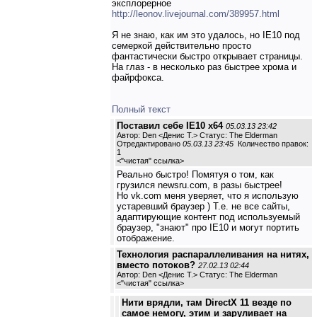
эксплорерное
http://leonov.livejournal.com/389957.html
Я не знаю, как им это удалось, но IE10 под
семеркой действительно просто
фантастически быстро открывает страницы.
На глаз - в несколько раз быстрее хрома и
файрфокса.
Полный текст
Поставил себе IE10 x64
05.03.13 23:42
Автор: Den <Денис Т.> Статус: The Elderman
Отредактировано
05.03.13 23:45
Количество правок:
1
<
"чистая" ссылка
>
Реально быстро! Помятуя о том, как
грузился newsru.com, в разы быстрее!
Но vk.com меня уверяет, что я использую
устаревший браузер ) Т.е. не все сайты,
адаптирующие контент под используемый
браузер, "знают" про IE10 и могут портить
отображение.
Технология распараллеливания на нитях,
вместо потоков?
27.02.13 02:44
Автор: Den <Денис Т.> Статус: The Elderman
<
"чистая" ссылка
>
Нити врядли, там DirectX 11 везде по
самое немогу, этим и заруливает на