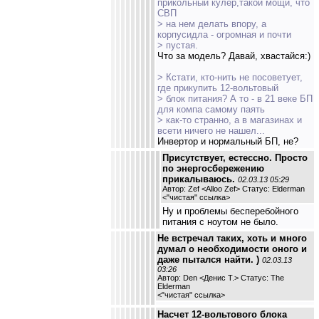
прикольный кулер,такой мощи, что
СВП
> на нем делать впору, а
корпусидла - огромная и почти
> пустая.
Что за модель? Давай, хвастайся:)
> Кстати, кто-нить не посоветует,
где прикупить 12-вольтовый
> блок питания? А то - в 21 веке БП
для компа самому паять
> как-то странно, а в магазинах и
всети ничего не нашел...
Инвертор и нормальный БП, не?
Присутствует, естессно. Просто
по энергосбережению
прикалываюсь.
02.03.13 05:29
Автор: Zef <Alloo Zef> Статус: Elderman
<
"чистая" ссылка
>
Ну и проблемы бесперебойного
питания с ноутом не было.
Не встречал таких, хоть и много
думал о необходимости оного и
даже пытался найти. )
02.03.13
03:26
Автор: Den <Денис Т.> Статус: The
Elderman
<
"чистая" ссылка
>
Насчет 12-вольтового блока