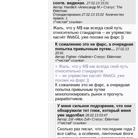
соотв. видюхах.
27.02.13 15:01
Автор: HandleX <Александр М.> Статус: The
Elderman
Отредактировано
27.02.13 15:02
Количество
правок: 1
<
"чистая" ссылка
>
Жаль, что у M$ как всегда свой путь
относительно стандартов -- их упрямство
насчёт WebGL уже похоже на фарс ))
К сожалению это не фарс, а очередная
попытка привычным путем...
27.02.13
20:41
Автор: Fighter <Vladimir> Статус: Elderman
<
"чистая" ссылка
>
> Жаль, что у M$ как всегда свой путь
относительно стандартов
> -- их упрямство насчёт WebGL уже
похоже на фарс ))
К сожалению это не фарс, а очередная
попытка привычным путем
монополизировать рынок и прогнуть
разработчиков.
У меня сильное подозрение, что они
обнаружили тот глюк, который меня
уже задолбал
28.02.13 03:47
Автор: Zef <Alloo Zef> Статус: Elderman
<
"чистая" ссылка
>
Сколько раз писал, что последние года 2
все сайты, а особенно, ленточные блоги