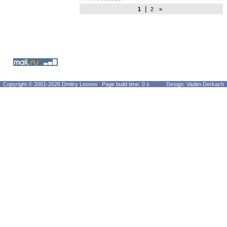
|
1
2
»
Copyright © 2001-2026 Dmitry Leonov
Page build time: 0 s
Design: Vadim Derkach