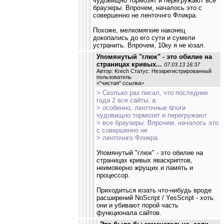
чудовищно тормозят и перегружают все
браузеры. Впрочем, началось это с
совершенно не ленточнго Фликра.
Похоже, мелкомягкие наконец
докопались до его сути и сумели
устранить. Впрочем, 10ку я не юзал.
Упомянутый "глюк" - это обилие на
страницах кривых...
07.03.13 16:37
Автор: Krech Статус: Незарегистрированный
пользователь
<
"чистая" ссылка
>
> Сколько раз писал, что последние
года 2 все сайты, а
> особенно, ленточные блоги
чудовищно тормозят и перегружают
> все браузеры. Впрочем, началось это
с совершенно не
> ленточнго Фликра.
Упомянутый "глюк" - это обилие на
страницах кривых яваскриптов,
неимоверно жрущих и память и
процессор.
Приходиться юзать что-нибудь вроде
расширений NoScript / YesScript - хоть
они и убивают порой часть
функционала сайтов.