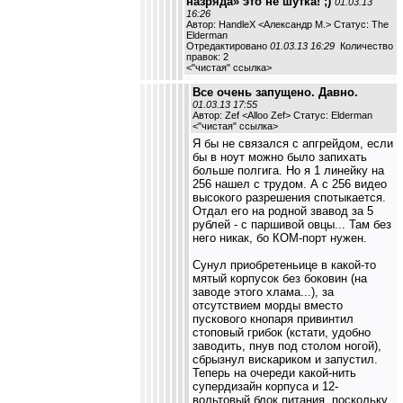
назряда» это не шутка! ;)
01.03.13
16:26
Автор: HandleX <Александр М.> Статус: The
Elderman
Отредактировано
01.03.13 16:29
Количество
правок: 2
<
"чистая" ссылка
>
Все очень запущено. Давно.
01.03.13 17:55
Автор: Zef <Alloo Zef> Статус: Elderman
<
"чистая" ссылка
>
Я бы не связался с апгрейдом, если
бы в ноут можно было запихать
больше полгига. Но я 1 линейку на
256 нашел с трудом. А с 256 видео
высокого разрешения спотыкается.
Отдал его на родной звавод за 5
рублей - с паршивой овцы... Там без
него никак, бо КОМ-порт нужен.
Сунул приобретеньице в какой-то
мятый корпусок без боковин (на
заводе этого хлама...), за
отсутствием морды вместо
пускового кнопаря привинтил
стоповый грибок (кстати, удобно
заводить, пнув под столом ногой),
сбрызнул вискариком и запустил.
Теперь на очереди какой-нить
супердизайн корпуса и 12-
вольтовый блок питания, поскольку