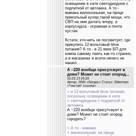
освещение в хате светодиодное с
подпиткой от автоакка. А то -
мамака малюхонькая, на проце
прикольный кулер,такой мощи, что
СВП на нем делать впору, а
корпусидла - огромная и почти
пустая.
Кстати, кто-нить не посоветует, где
прикупить 12-вольтовый блок
питания? А то - в 21 веке БП для
компа самому паять как-то странно,
а в магазинах и всети ничего не
нашел...
А ~220 вообще присутсвует в
доме? Может не стоит огород...
02.03.13 03:29
Автор: JINN <Sergey> Статус: Elderman
<
"чистая" ссылка
>
> и 12-вольтовый блок питания,
поскольку освещение в хате
> светодиодное с подпиткой от
автоакка.
А ~220 вообще присутсвует в
доме? Может не стоит огород
городить?
> А то - мамака
> малюхонькая, на проце