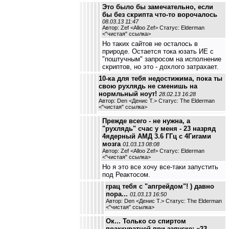
Это было бы замечательно, если
бы без скрипта что-то ворочалось
08.03.13 11:47
Автор: Zef <Alloo Zef> Статус: Elderman
<
"чистая" ссылка
>
Но таких сайтов не осталось в
природе. Остается тока юзать ИЕ с
"поштучным" запросом на исполнение
скриптов, но это - дохлого затрахает.
10-ка для тебя недостижима, пока ты
свою рухлядь не сменишь на
нормльный ноут!
28.02.13 16:28
Автор: Den <Денис Т.> Статус: The Elderman
<
"чистая" ссылка
>
Прежде всего - не нужна, а
"рухлядь" счас у меня - 23 назряд
4ядерный АМД 3.6 ГГц с 4Гигами
мозга
01.03.13 08:08
Автор: Zef <Alloo Zef> Статус: Elderman
<
"чистая" ссылка
>
Но я это все хочу все-таки запустить
под Реактосом.
грац тебя с "апгрейдом"! ) давно
пора...
01.03.13 16:50
Автор: Den <Денис Т.> Статус: The Elderman
<
"чистая" ссылка
>
Ок... Только со спиртом
поаккуратней при запуске: «23