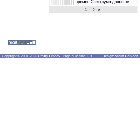
времен Спектрума давно нет.
|
1
2
»
Copyright © 2001-2026 Dmitry Leonov
Page build time: 0 s
Design: Vadim Derkach