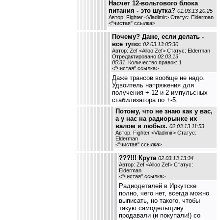
Насчет 12-вольтового блока
питания - это шутка?
01.03.13 20:25
Автор: Fighter <Vladimir> Статус: Elderman
<
"чистая" ссылка
>
Почему? Даже, если делать -
все тупо:
02.03.13 05:30
Автор: Zef <Alloo Zef> Статус: Elderman
Отредактировано
02.03.13
05:31
Количество правок: 1
<
"чистая" ссылка
>
Даже трансов вообще не надо.
Удвоитель напряжения для
получения +-12 и 2 импульсных
стабилизатора по +-5.
Потому, что не знаю как у вас,
а у нас на радиорынке их
валом и любых.
02.03.13 11:53
Автор: Fighter <Vladimir> Статус:
Elderman
<
"чистая" ссылка
>
???!!! Крута
02.03.13 13:34
Автор: Zef <Alloo Zef> Статус:
Elderman
<
"чистая" ссылка
>
Радиодеталей в Иркутске
полно, чего нет, всегда можно
выписать, но такого, чтобы
такую самодельщину
продавали (и покупали!) со