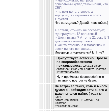
> малюхонькая, на проце
прикольный кулер,такой мощи, что
СВП
> на нем делать впору, а
корпусидла - огромная и почти
> пустая.
Что за модель? Давай, хвастайся:)
> Кстати, кто-нить не посоветует,
где прикупить 12-вольтовый
> блок питания? А то - в 21 веке БП
для компа самому паять
> как-то странно, а в магазинах и
всети ничего не нашел...
Инвертор и нормальный БП, не?
Присутствует, естессно. Просто
по энергосбережению
прикалываюсь.
02.03.13 05:29
Автор: Zef <Alloo Zef> Статус: Elderman
<
"чистая" ссылка
>
Ну и проблемы бесперебойного
питания с ноутом не было.
Не встречал таких, хоть и много
думал о необходимости оного и
даже пытался найти. )
02.03.13
03:26
Автор: Den <Денис Т.> Статус: The
Elderman
<
"чистая" ссылка
>