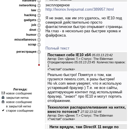
hardware
эксплорерное
networking
http://leonov.livejournal.com/389957.html
law
hacking
Я не знаю, как им это удалось, но IE10 под
gadgets
семеркой действительно просто
job
фантастически быстро открывает страницы.
dnet
На глаз - в несколько раз быстрее хрома и
humor
файрфокса.
miscellaneous
scrap
Полный текст
регистрация
Поставил себе IE10 x64
05.03.13 23:42
Автор: Den <Денис Т.> Статус: The Elderman
Отредактировано
05.03.13 23:45
Количество правок:
1
<
"чистая" ссылка
>
Реально быстро! Помятуя о том, как
грузился newsru.com, в разы быстрее!
Но vk.com меня уверяет, что я использую
устаревший браузер ) Т.е. не все сайты,
Легенда:
адаптирующие контент под используемый
новое сообщение
браузер, "знают" про IE10 и могут портить
закрытая нитка
отображение.
новое сообщение
в закрытой нитке
Технология распараллеливания на нитях,
старое сообщение
вместо потоков?
27.02.13 02:44
Автор: Den <Денис Т.> Статус: The Elderman
<
"чистая" ссылка
>
Нити врядли, там DirectX 11 везде по