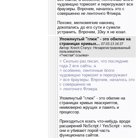
чудовищно тормозят и перегружают все
браузеры. Впрочем, началось это с
совершенно не ленточнго Фликра.
Похоже, мелкомягкие наконец
докопались до его сути и сумели
устранить. Впрочем, 10ку я не юзал.
Упомянутый "глюк" - это обилие на
страницах кривых...
07.03.13 16:37
Автор: Krech Статус: Незарегистрированный
пользователь
<
"чистая" ссылка
>
> Сколько раз писал, что последние
года 2 все сайты, а
> особенно, ленточные блоги
чудовищно тормозят и перегружают
> все браузеры. Впрочем, началось это
с совершенно не
> ленточнго Фликра.
Упомянутый "глюк" - это обилие на
страницах кривых яваскриптов,
неимоверно жрущих и память и
процессор.
Приходиться юзать что-нибудь вроде
расширений NoScript / YesScript - хоть
они и убивают порой часть
функционала сайтов.