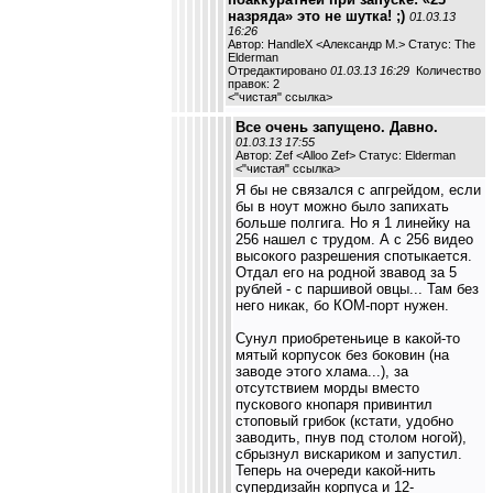
назряда» это не шутка! ;)
01.03.13
16:26
Автор: HandleX <Александр М.> Статус: The
Elderman
Отредактировано
01.03.13 16:29
Количество
правок: 2
<
"чистая" ссылка
>
Все очень запущено. Давно.
01.03.13 17:55
Автор: Zef <Alloo Zef> Статус: Elderman
<
"чистая" ссылка
>
Я бы не связался с апгрейдом, если
бы в ноут можно было запихать
больше полгига. Но я 1 линейку на
256 нашел с трудом. А с 256 видео
высокого разрешения спотыкается.
Отдал его на родной звавод за 5
рублей - с паршивой овцы... Там без
него никак, бо КОМ-порт нужен.
Сунул приобретеньице в какой-то
мятый корпусок без боковин (на
заводе этого хлама...), за
отсутствием морды вместо
пускового кнопаря привинтил
стоповый грибок (кстати, удобно
заводить, пнув под столом ногой),
сбрызнул вискариком и запустил.
Теперь на очереди какой-нить
супердизайн корпуса и 12-