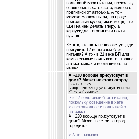
вольтовый блок питания, поскольку
освещение в хате светодиодное с
подпиткой от автоакка. А то -
мамака малюхонькая, на проце
прикольный кулер,такой мощи, что
СВП на нем делать впору, а
корпусидла - огромная и почти
пустая.
Кстати, кто-нить не посоветует, где
прикупить 12-вольтовый блок
питания? А то - в 21 веке БП для
компа самому паять как-то странно,
а в магазинах и всети ничего не
нашел...
А ~220 вообще присутсвует в
доме? Может не стоит огород...
02.03.13 03:29
Автор: JINN <Sergey> Статус: Elderman
<
"чистая" ссылка
>
> и 12-вольтовый блок питания,
поскольку освещение в хате
> светодиодное с подпиткой от
автоакка.
А ~220 вообще присутсвует в
доме? Может не стоит огород
городить?
> А то - мамака