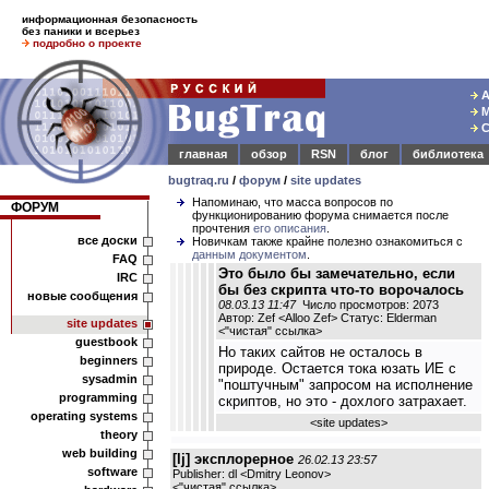
информационная безопасность
без паники и всерьез
подробно о проекте
А
М
С
главная
обзор
RSN
блог
библиотека
bugtraq.ru
/
форум
/
site updates
Напоминаю, что масса вопросов по
ФОРУМ
функционированию форума снимается после
прочтения
его описания
.
все доски
Новичкам также крайне полезно ознакомиться с
данным документом
.
FAQ
Это было бы замечательно, если
IRC
бы без скрипта что-то ворочалось
новые сообщения
08.03.13 11:47
Число просмотров: 2073
Автор: Zef <Alloo Zef> Статус: Elderman
site updates
<
"чистая" ссылка
>
guestbook
Но таких сайтов не осталось в
beginners
природе. Остается тока юзать ИЕ с
sysadmin
"поштучным" запросом на исполнение
programming
скриптов, но это - дохлого затрахает.
operating systems
<
site updates
>
theory
web building
[lj] эксплорерное
26.02.13 23:57
software
Publisher: dl <Dmitry Leonov>
<
"чистая" ссылка
>