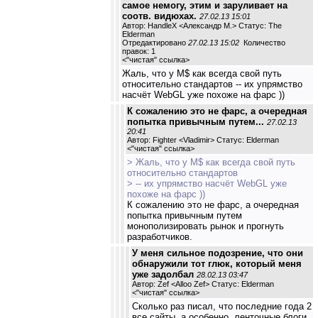
самое немогу, этим и заруливает на
соотв. видюхах.
27.02.13 15:01
Автор: HandleX <Александр М.> Статус: The
Elderman
Отредактировано
27.02.13 15:02
Количество
правок: 1
<
"чистая" ссылка
>
Жаль, что у M$ как всегда свой путь
относительно стандартов -- их упрямство
насчёт WebGL уже похоже на фарс ))
К сожалению это не фарс, а очередная
попытка привычным путем...
27.02.13
20:41
Автор: Fighter <Vladimir> Статус: Elderman
<
"чистая" ссылка
>
> Жаль, что у M$ как всегда свой путь
относительно стандартов
> -- их упрямство насчёт WebGL уже
похоже на фарс ))
К сожалению это не фарс, а очередная
попытка привычным путем
монополизировать рынок и прогнуть
разработчиков.
У меня сильное подозрение, что они
обнаружили тот глюк, который меня
уже задолбал
28.02.13 03:47
Автор: Zef <Alloo Zef> Статус: Elderman
<
"чистая" ссылка
>
Сколько раз писал, что последние года 2
все сайты, а особенно, ленточные блоги