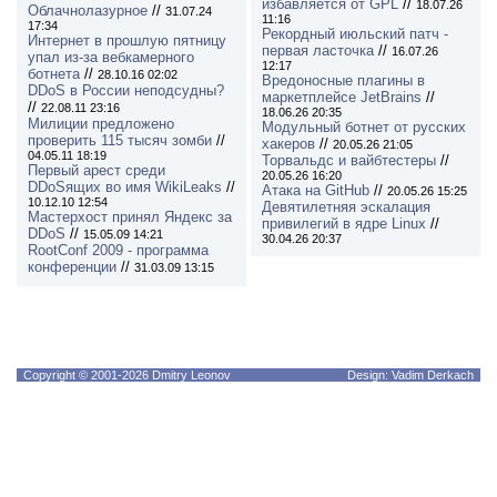
избавляется от GPL
//
18.07.26
Облачнолазурное
//
31.07.24
11:16
17:34
Рекордный июльский патч -
Интернет в прошлую пятницу
первая ласточка
//
16.07.26
упал из-за вебкамерного
12:17
ботнета
//
28.10.16 02:02
Вредоносные плагины в
DDoS в России неподсудны?
маркетплейсе JetBrains
//
//
22.08.11 23:16
18.06.26 20:35
Милиции предложено
Модульный ботнет от русских
проверить 115 тысяч зомби
//
хакеров
//
20.05.26 21:05
04.05.11 18:19
Торвальдс и вайбтестеры
//
Первый арест среди
20.05.26 16:20
DDoSящих во имя WikiLeaks
//
Атака на GitHub
//
20.05.26 15:25
10.12.10 12:54
Девятилетняя эскалация
Мастерхост принял Яндекс за
привилегий в ядре Linux
//
DDoS
//
15.05.09 14:21
30.04.26 20:37
RootConf 2009 - программа
конференции
//
31.03.09 13:15
Copyright © 2001-2026 Dmitry Leonov
Design: Vadim Derkach