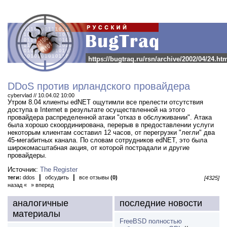
https://bugtraq.ru/rsn/archive/2002/04/24.ht
DDoS против ирландского провайдера
cybervlad // 10.04.02 10:00
Утром 8.04 клиенты edNET ощутимли все прелести отсутствия
доступа в Internet в результате осуществленной на этого
провайдера распределенной атаки "отказ в обслуживании".
Атака
была хорошо скоординирована, перерыв в предоставлении услуги
некоторым клиентам составил 12 часов, от перегрузки "легли" два
45-мегабитных канала. По словам сотрудников edNET, это была
широкомасштабная акция, от которой пострадали и другие
провайдеры.
Источник:
The Register
|
|
теги:
ddos
обсудить
все отзывы
(0)
[4325]
назад «
» вперед
аналогичные
последние новости
материалы
FreeBSD полностью