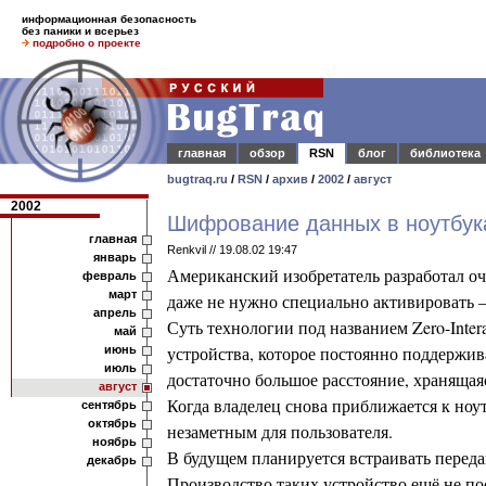
информационная безопасность
без паники и всерьез
подробно о проекте
главная
обзор
RSN
блог
библиотека
bugtraq.ru
/
RSN
/
архив
/
2002
/
август
2002
Шифрование данных в ноутбук
главная
Renkvil // 19.08.02 19:47
январь
Американский изобретатель разработал 
февраль
март
даже не нужно специально активировать – 
апрель
Суть технологии под названием Zero-Inter
май
устройства, которое постоянно поддержив
июнь
июль
достаточно большое расстояние, хранящая
август
Когда владелец снова приближается к ноу
сентябрь
октябрь
незаметным для пользователя.
ноябрь
В будущем планируется встраивать перед
декабрь
Производство таких устройство ещё не пос