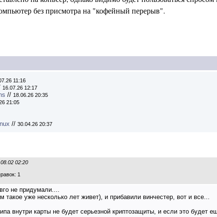
компьютер без присмотра на "кофейный перерыв".
07.26 11:16
/
16.07.26 12:17
ns
//
18.06.26 20:35
26 21:05
inux
//
30.04.26 20:37
.08.02 02:20
равок: 1
вго не придумали....
 такое уже несколько лет живет), и прибавили винчестер, вот и все...
ипа внутри карты не будет серьезной криптозащиты, и если это будет е