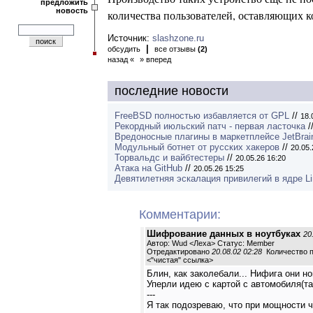
предложить
новость
количества пользователей, оставляющих 
Источник:
slashzone.ru
|
обсудить
все отзывы
(2)
назад «
» вперед
последние новости
FreeBSD полностью избавляется от GPL
//
18.
Рекордный июльский патч - первая ласточка
/
Вредоносные плагины в маркетплейсе JetBrai
Модульный ботнет от русских хакеров
//
20.05.
Торвальдс и вайбтестеры
//
20.05.26 16:20
Атака на GitHub
//
20.05.26 15:25
Девятилетняя эскалация привилегий в ядре L
Комментарии:
Шифрование данных в ноутбуках
20
Автор: Wud <Леха> Статус: Member
Отредактировано
20.08.02 02:28
Количество п
<
"чистая" ссылка
>
Блин, как заколебали... Нифига они но
Уперли идею с картой с автомобиля(там
---
Я так подозреваю, что при мощности ч