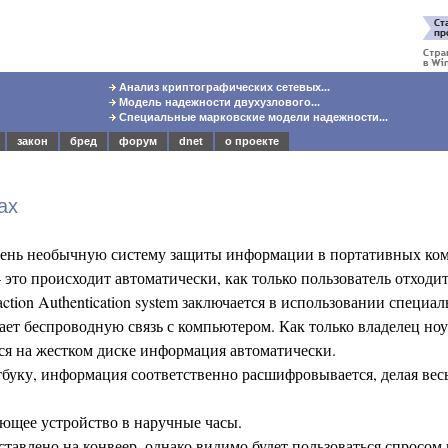
Анализ криптографических сетевых...
Модель надежности двухузлового...
Специальные марковские модели надежности...
закон
бред
форум
dnet
о проекте
ах
очень необычную систему защиты информации в портативных ко
это происходит автоматически, как только пользователь отходит
action Authentication system заключается в использовании специа
ает беспроводную связь с компьютером. Как только владелец ноу
ся на жестком диске информация автоматически.
тбуку, информация соответственно расшифровывается, делая вес
ающее устройство в наручные часы.
тавлено на конвеер, однако видимо будет пользоваться спросом 