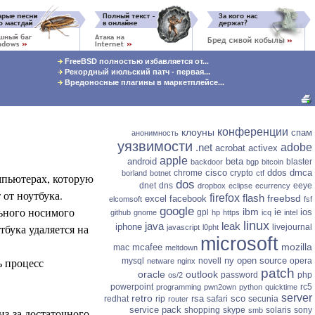
FreeBSD полностью избавляется от...
Рекордный июльский патч - первая...
Вредоносные плагины в маркетплейсе...
конференции
клоуны
спам
анонимность
уязвимости
.net
adobe
acrobat
activex
apple
android
beta
blaster
backdoor
bgp
bitcoin
cisco
ddos
dmca
chrome
crypto
borland
botnet
ctf
мпьютерах, которую
dos
dnet
dns
eeye
dropbox
eclipse
ecurrency
 от ноутбука.
firefox
flash
freebsd
excel
facebook
elcomsoft
fsf
льного носимого
google
ibm
ie
ios
gpl
github
gnome
hp
https
icq
intel
linux
java
leak
тбука удаляется на
iphone
livejournal
javascript
l0pht
microsoft
mozilla
mcafee
mac
meltdown
ь процесс
ny
open source
mysql
novell
opera
netware
nginx
patch
oracle
outlook
password
php
os/2
powerpoint
rc5
programming
pwn2own
python
quicktime
server
retro
rsa
sco
redhat
rip
safari
secunia
router
service pack
shopping
skype
solaris
sony
из-за достаточного
smb