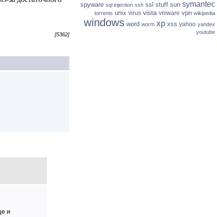
symantec
spyware
ssl
stuff
sun
sql injection
ssh
vista
unix
vpn
virus
vmware
torrents
wikipedia
windows
xp
word
xss
yahoo
worm
yandex
youtube
[5362]
ще и