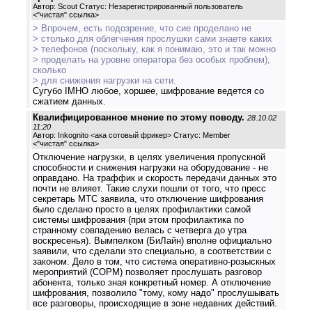
Автор: Scout Статус: Незарегистрированный пользователь
<
"чистая" ссылка
>
> Впрочем, есть подозрение, что сие проделано не
> столько для облегчения прослушки сами знаете каких
> телефонов (поскольку, как я понимаю, это и так можно
> проделать на уровне оператора без особых проблем),
сколько
> для снижения нагрузки на сети.
Сугубо IMHO любое, хоршее, шифрование ведется со
сжатием данных.
Квалифицированное мнение по этому поводу.
28.10.02
11:20
Автор: Inkognito <ака сотовый фрикер> Статус: Member
<
"чистая" ссылка
>
Отключение нагрузки, в целях увеличения пропускной
способности и снижения нагрузки на оборудование - не
оправдано. На траффик и скорость передачи данных это
почти не влияет. Такие слухи пошли от того, что пресс
секретарь МТС заявила, что отключение шифрования
было сделано просто в целях профилактики самой
системы шифрования (при этом профилактика по
странному совпадению велась с четверга до утра
воскресенья). Вымпелком (БиЛайн) вполне официально
заявили, что сделали это специально, в соответствии с
законом. Дело в том, что система оперативно-розыскных
мероприятий (СОРМ) позволяет прослушать разговор
абонента, только зная конкретный номер. А отключение
шифрования, позволило "тому, кому надо" прослушывать
все разговоры, происходящие в зоне недавних действий.