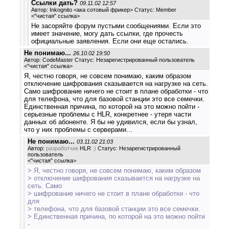
Ссылки дать?
09.11.02 12:57
Автор: Inkognito <ака сотовый фрикер> Статус: Member
<
"чистая" ссылка
>
Не засоряйте форум пустыми сообщениями. Если это
имеет значение, могу дать ссылки, где прочесть
официальные заявления. Если они еще остались.
Не понимаю...
26.10.02 19:50
Автор: CodeMaster Статус: Незарегистрированный пользователь
<
"чистая" ссылка
>
Я, честно говоря, не совсем понимаю, каким образом
отключение шифрования сказывается на нагрузке на сеть.
Само шифрование ничего не стоит в плане обработки - что
для телефона, что для базовой станции это все семечки.
Единственная причина, по которой на это можно пойти -
серьезные проблемы с HLR, конкретнее - утеря части
данных об абоненте. Я бы не удивился, если бы узнал,
что у них проблемы с серверами...
Не понимаю...
03.11.02 21:03
Автор:
разработчик
HLR
:)
Статус: Незарегистрированный
пользователь
<
"чистая" ссылка
>
> Я, честно говоря, не совсем понимаю, каким образом
> отключение шифрования сказывается на нагрузке на
сеть. Само
> шифрование ничего не стоит в плане обработки - что
для
> телефона, что для базовой станции это все семечки.
> Единственная причина, по которой на это можно пойти
-