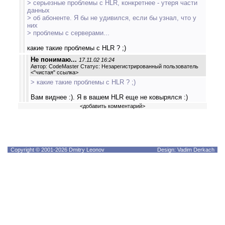
> серьезные проблемы с HLR, конкретнее - утеря части
данных
> об абоненте. Я бы не удивился, если бы узнал, что у
них
> проблемы с серверами...
какие такие проблемы с HLR ? ;)
Не понимаю...
17.11.02 16:24
Автор: CodeMaster Статус: Незарегистрированный пользователь
<
"чистая" ссылка
>
> какие такие проблемы с HLR ? ;)
Вам виднее :). Я в вашем HLR еще не ковырялся :)
<
добавить комментарий
>
Copyright © 2001-2026 Dmitry Leonov
Design: Vadim Derkach