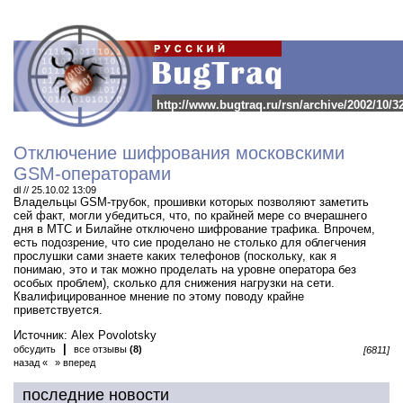
http://www.bugtraq.ru/rsn/archive/2002/10/3
Отключение шифрования московскими
GSM-операторами
dl // 25.10.02 13:09
Владельцы GSM-трубок, прошивки которых позволяют заметить
сей факт, могли убедиться, что, по крайней мере со вчерашнего
дня в МТС и Билайне отключено шифрование трафика.
Впрочем,
есть подозрение, что сие проделано не столько для облегчения
прослушки сами знаете каких телефонов (поскольку, как я
понимаю, это и так можно проделать на уровне оператора без
особых проблем), сколько для снижения нагрузки на сети.
Квалифицированное мнение по этому поводу крайне
приветствуется.
Источник: Alex Povolotsky
|
обсудить
все отзывы
(8)
[6811]
назад «
» вперед
последние новости