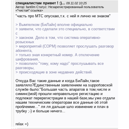
специалистам привет ! :)...
09.11.02 10:25
Автор: fant0m Статус: Незарегистрированный пользователь
<
"чистая" ссылка
>
"часть про МТС опускаю,т.к. с ней я лично не знаком"
> Вымпелком (БиЛайн) вполне официально
> заявили, что сделали это специально, в соответствии
с
> законом. Дело в том, что система оперативно-
розыскных
> мероприятий (СОРМ) позволяет прослушать разговор
абонента,
> только зная конкретный номер. А отключение
шифрования,
> позволило "тому, кому надо" прослушывать все
разговоры,
> происходящие в зоне недавних действий.
Откуда Вас такие данные и когда БиЛайн,такое
заявляло?Единственным заявлением на supportовской
службе было:"Большая часть апаратов в том,числе и
симинс(мой) прошли неправельную регистацию и
подлежат перерегистрации в нашей базе,мы уже отдали
нашим техническим операторам все данные об этой
проблемме..." ля ля дальше шло извинение и плач в
трубку ;-) и больше ничего...
relax =)