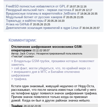
FreeBSD полностью избавляется от GPL
//
18.07.26 11:16
Рекордный июльский патч - первая ласточка
//
16.07.26 12:17
Вредоносные плагины в маркетплейсе JetBrains
//
18.06.26 20:35
Модульный ботнет от русских хакеров
//
20.05.26 21:05
Торвальдс и вайбтестеры
//
20.05.26 16:20
Атака на GitHub
//
20.05.26 15:25
Девятилетняя эскалация привилегий в ядре Linux
//
30.04.26 20:37
Комментарии:
Отключение шифрования московскими GSM-
операторами
03.11.02 08:07
Автор: Jack Статус: Незарегистрированный пользователь
<
"чистая" ссылка
>
> Владельцы GSM-трубок, прошивки которых позволяют
заметить
> сей факт, могли убедиться, что, по крайней мере со
> вчерашнего дня в МТС и Билайне отключено
шифрование
> трафика.
Кстати один знакомый, живущий недалеко от Норд-Оста,
рассказывал, что после начала известных событий у него
на телефоне вдруг появился значок шифрования трафика.
Причем значок появлялся только когда он приезжал
домой. Когда он был в других районах значка небыло.
Трафик
29.10.02 23:35