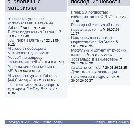
аналогичные
последние новости
материалы
FreeBSD полностью
избавляется от GPL
//
18.07.26
Shellshock успешно
11:16
использовали в атаке на
Рекордный июльский патч -
Yahoo
//
06.10.14 23:38
первая ласточка
//
16.07.26
Twitter подтвердил "взлом"
//
12:17
01.05.09 11:48
Вредоносные плагины в
ICQ: пора валить?
//
22.01.09
маркетплейсе JetBrains
//
16:27
18.06.26 20:35
Microsoft пообещала
Модульный ботнет от русских
блокировать уязвимые
хакеров
//
20.05.26 21:05
ActiveX по запросу
Торвальдс и вайбтестеры
//
производителей
//
10.04.08 01:29
20.05.26 16:20
Апрельские обновления от
Атака на GitHub
//
20.05.26 15:25
MS
//
09.04.08 01:56
Девятилетняя эскалация
Microsoft покупает Yahoo за
привилегий в ядре Linux
//
$44,6 млрд
//
01.02.08 16:05
30.04.26 20:37
Не стоит слишком доверять
тулбарам FireFox
//
31.05.07
18:02
Copyright © 2001-2026 Dmitry Leonov
Design: Vadim Derkach