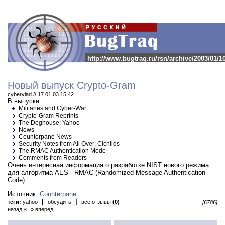
http://www.bugtraq.ru/rsn/archive/2003/01/1
Новый выпуск Crypto-Gram
cybervlad // 17.01.03 15:42
В выпуске:
Militaries and Cyber-War
Crypto-Gram Reprints
The Doghouse: Yahoo
News
Counterpane News
Security Notes from All Over: Cichlids
The RMAC Authentication Mode
Comments from Readers
Очень интересная информация о разработке NIST нового режима
для алгоритма AES - RMAC (Randomized Message Authentication
Code).
Источник:
Counterpane
|
|
теги:
yahoo
обсудить
все отзывы
(0)
[6786]
назад «
» вперед