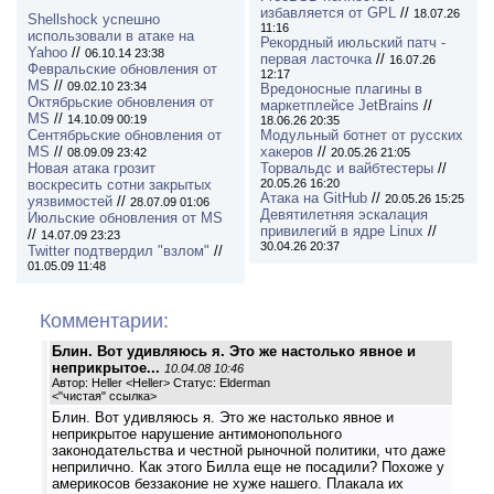
избавляется от GPL
//
18.07.26
Shellshock успешно
11:16
использовали в атаке на
Рекордный июльский патч -
Yahoo
//
06.10.14 23:38
первая ласточка
//
16.07.26
Февральские обновления от
12:17
MS
//
09.02.10 23:34
Вредоносные плагины в
Октябрьские обновления от
маркетплейсе JetBrains
//
MS
//
14.10.09 00:19
18.06.26 20:35
Сентябрьские обновления от
Модульный ботнет от русских
MS
//
хакеров
//
08.09.09 23:42
20.05.26 21:05
Новая атака грозит
Торвальдс и вайбтестеры
//
воскресить сотни закрытых
20.05.26 16:20
Атака на GitHub
//
20.05.26 15:25
уязвимостей
//
28.07.09 01:06
Девятилетняя эскалация
Июльские обновления от MS
привилегий в ядре Linux
//
//
14.07.09 23:23
30.04.26 20:37
Twitter подтвердил "взлом"
//
01.05.09 11:48
Комментарии:
Блин. Вот удивляюсь я. Это же настолько явное и
неприкрытое...
10.04.08 10:46
Автор: Heller <Heller> Статус: Elderman
<
"чистая" ссылка
>
Блин. Вот удивляюсь я. Это же настолько явное и
неприкрытое нарушение антимонопольного
законодательства и честной рыночной политики, что даже
неприлично. Как этого Билла еще не посадили? Похоже у
америкосов беззаконие не хуже нашего. Плакала их