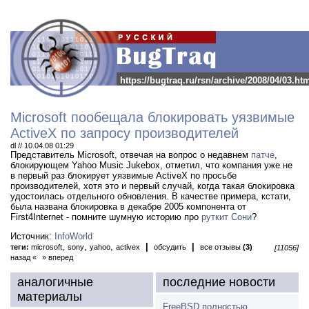
https://bugtraq.ru/rsn/archive/2008/04/03.ht
Microsoft пообещала блокировать уязвимые
ActiveX по запросу производителей
dl // 10.04.08 01:29
Представитель Microsoft, отвечая на вопрос о недавнем
патче
,
блокирующем Yahoo Music Jukebox, отметил, что компания уже не
в первый раз блокирует уязвимые ActiveX по просьбе
производителей, хотя это и первый случай, когда такая блокировка
удостоилась отдельного обновления.
В качестве примера, кстати,
была названа блокировка в декабре 2005 компонента от
First4Internet - помните шумную историю про
руткит Сони
?
Источник:
InfoWorld
,
,
,
|
|
теги:
microsoft
sony
yahoo
activex
обсудить
все отзывы
(3)
[11056]
назад «
» вперед
аналогичные
последние новости
материалы
FreeBSD полностью