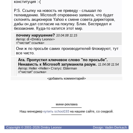
конституция :-(
P.S. Ссылку на новость не приведу - слышал по
телеивдению. Microsoft откровенно заявила, что будет
склонять акционеров Yahoo к смене совета директоров,
дабы он дал согласие на покупку. Блин. Беспредел и
беззаконие. Куда-то катится этот мир.
почему нарушение?
10.04.08 11:15
Автор: dl <Dmitry Leonov>
<
"чистая" ссылка
>
Они ж по просьбе самих производителей блокируют, тут
все чисто.
Ага. Пропустил ключевое слово "по просьбе".
Ненависть к Microsoft затуманила разум.
11.04.08 11:54
Автор: Heller <Heller> Статус: Elderman
<
"чистая" ссылка
>
<
добавить комментарий
>
мини-реклама
Наш менеджер
купить school193
на нашем сайте, со скидкой.
Copyright © 2001-2026 Dmitry Leonov
Design: Vadim Derkach