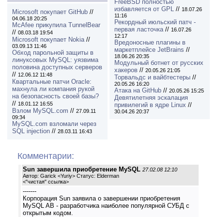
FreeBSD полностью
избавляется от GPL
//
18.07.26
Microsoft покупает GitHub
//
11:16
04.06.18 20:25
Рекордный июльский патч -
McAfee прикупила TunnelBear
первая ласточка
//
16.07.26
//
08.03.18 19:54
12:17
Microsoft покупает Nokia
//
Вредоносные плагины в
03.09.13 11:46
маркетплейсе JetBrains
//
Обход парольной защиты в
18.06.26 20:35
линуксовых MySQL: уязвима
Модульный ботнет от русских
половина доступных серверов
хакеров
//
20.05.26 21:05
//
12.06.12 11:48
Торвальдс и вайбтестеры
//
Квартальные патчи Oracle:
20.05.26 16:20
махнула ли компания рукой
Атака на GitHub
//
20.05.26 15:25
на безопасность своей базы?
Девятилетняя эскалация
//
18.01.12 16:55
привилегий в ядре Linux
//
Взлом MySQL.com
//
27.09.11
30.04.26 20:37
09:34
MySQL.com взломали через
SQL injection
//
28.03.11 16:43
Комментарии:
Sun завершила приобретение MySQL
27.02.08 12:10
Автор: Garick <Yuriy> Статус: Elderman
<
"чистая" ссылка
>
-------
Корпорация Sun заявила о завершении приобретения
MySQL AB - разработчика наиболее популярной СУБД с
открытым кодом.