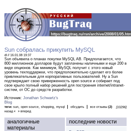
https://bugtraq.ru/rsn/archive/2008/01/05.ht
Sun собралась прикупить MySQL
dl // 16.01.08 19:37
Sun объявила о планах покупки MySQL AB.
Предполагается, что
800 миллионнов долларов будут заплачены наличными и еще 200 в
виде опционов. Как минимум, MySQL получит с этого новый
уровень техподдержки, что предположительно сделает его более
привлекательным для корпоративных пользователей. Ну а Sun
подтверждает свою приверженность open source и собирает под
свое крыло полный набор решений для построения internet/intranet-
систем, от ОС до средств разработки.
Источник:
Jonathan Schwartz's
Blog
,
,
,
|
|
теги:
sun
open source
shopping
mysql
обсудить
все отзывы
(2)
[10296]
назад «
» вперед
аналогичные
последние новости
материалы