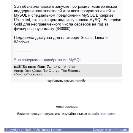
Sun объявила также о запуске программы коммерческой
поддержки пользователей для всех продуктов линейки
MySQL и специальном предложении MySQL Enterprise
Unlimited, включающем подписку класса MySQL Enterprise
Gold для неограниченного числа серверов на год за
фиксированную плату ($40000).
Поддержка доступна для платформ Solaris, Linux и
Windows.
---------------
Sun завершила приобретение MySQL
на$#$а козе баян?...
18.01.08 17:45
Автор: Den <Денис Т.> Статус: The Elderman
<
"чистая" ссылка
>
<
добавить комментарий
>
мини-реклама
Если интересует оккультизм, изучайте статьи на
сайт эзотерики
.
Copyright © 2001-2026 Dmitry Leonov
Design: Vadim Derkach