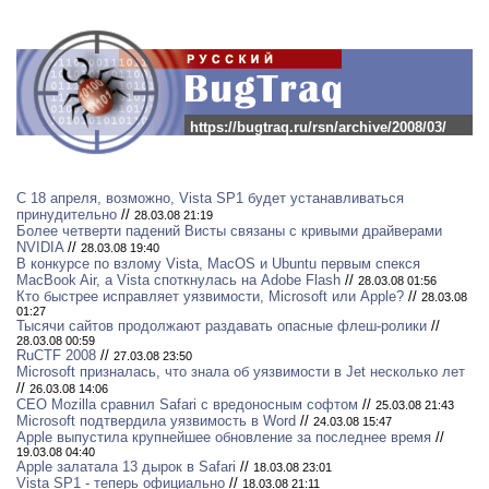
https://bugtraq.ru/rsn/archive/2008/03/
C 18 апреля, возможно, Vista SP1 будет устанавливаться
принудительно
//
28.03.08 21:19
Более четверти падений Висты связаны с кривыми драйверами
NVIDIA
//
28.03.08 19:40
В конкурсе по взлому Vista, MacOS и Ubuntu первым спекся
MacBook Air, а Vista споткнулась на Adobe Flash
//
28.03.08 01:56
Кто быстрее исправляет уязвимости, Microsoft или Apple?
//
28.03.08
01:27
Тысячи сайтов продолжают раздавать опасные флеш-ролики
//
28.03.08 00:59
RuCTF 2008
//
27.03.08 23:50
Microsoft призналась, что знала об уязвимости в Jet несколько лет
//
26.03.08 14:06
CEO Mozilla сравнил Safari с вредоносным софтом
//
25.03.08 21:43
Microsoft подтвердила уязвимость в Word
//
24.03.08 15:47
Apple выпустила крупнейшее обновление за последнее время
//
19.03.08 04:40
Apple залатала 13 дырок в Safari
//
18.03.08 23:01
Vista SP1 - теперь официально
//
18.03.08 21:11