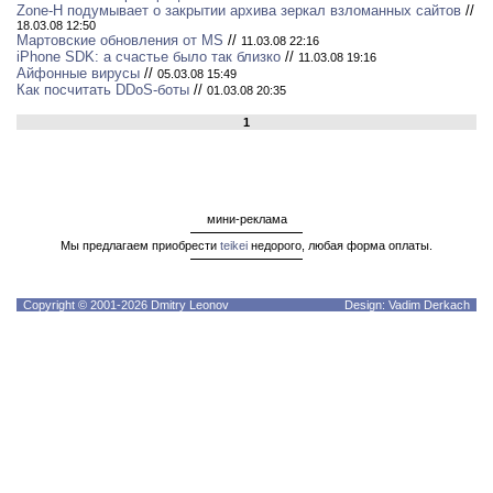
Zone-H подумывает о закрытии архива зеркал взломанных сайтов
//
18.03.08 12:50
Мартовские обновления от MS
//
11.03.08 22:16
iPhone SDK: а счастье было так близко
//
11.03.08 19:16
Айфонные вирусы
//
05.03.08 15:49
Как посчитать DDoS-боты
//
01.03.08 20:35
1
мини-реклама
Мы предлагаем приобрести
teikei
недорого, любая форма оплаты.
Copyright © 2001-2026 Dmitry Leonov
Design: Vadim Derkach