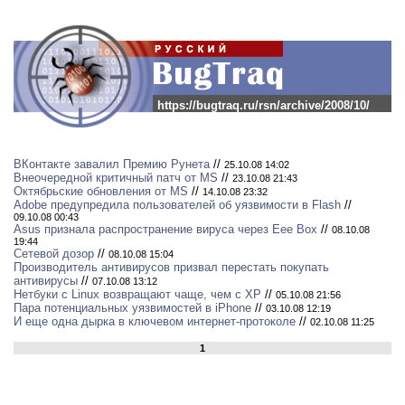
https://bugtraq.ru/rsn/archive/2008/10/
ВКонтакте завалил Премию Рунета
//
25.10.08 14:02
Внеочередной критичный патч от MS
//
23.10.08 21:43
Октябрьские обновления от MS
//
14.10.08 23:32
Adobe предупредила пользователей об уязвимости в Flash
//
09.10.08 00:43
Asus признала распространение вируса через Eee Box
//
08.10.08
19:44
Сетевой дозор
//
08.10.08 15:04
Производитель антивирусов призвал перестать покупать
антивирусы
//
07.10.08 13:12
Нетбуки с Linux возвращают чаще, чем с XP
//
05.10.08 21:56
Пара потенциальных уязвимостей в iPhone
//
03.10.08 12:19
И еще одна дырка в ключевом интернет-протоколе
//
02.10.08 11:25
1