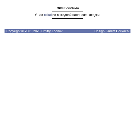
мини-реклама
У нас
teikei
по выгодной цене, есть скидки.
Copyright © 2001-2026 Dmitry Leonov
Design: Vadim Derkach