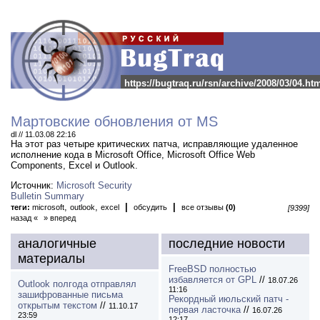
https://bugtraq.ru/rsn/archive/2008/03/04.ht
Мартовские обновления от MS
dl // 11.03.08 22:16
На этот раз четыре критических патча, исправляющие удаленное
исполнение кода в Microsoft Office, Microsoft Office Web
Components, Excel и Outlook.
Источник:
Microsoft Security
Bulletin Summary
,
,
|
|
теги:
microsoft
outlook
excel
обсудить
все отзывы
(0)
[9399]
назад «
» вперед
аналогичные
последние новости
материалы
FreeBSD полностью
избавляется от GPL
//
18.07.26
Outlook полгода отправлял
11:16
зашифрованные письма
Рекордный июльский патч -
открытым текстом
//
11.10.17
первая ласточка
//
16.07.26
23:59
12:17