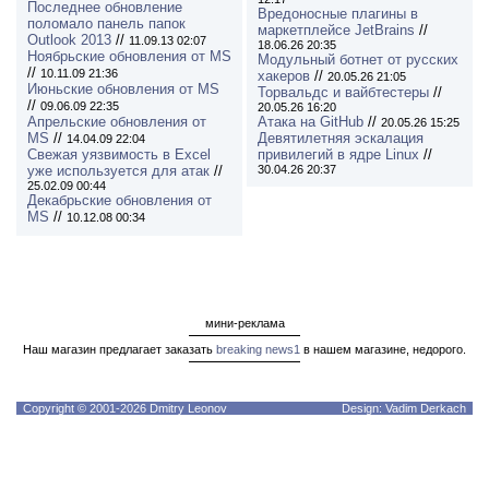
Последнее обновление
Вредоносные плагины в
поломало панель папок
маркетплейсе JetBrains
//
Outlook 2013
//
11.09.13 02:07
18.06.26 20:35
Ноябрьские обновления от MS
Модульный ботнет от русских
//
10.11.09 21:36
хакеров
//
20.05.26 21:05
Июньские обновления от MS
Торвальдс и вайбтестеры
//
//
09.06.09 22:35
20.05.26 16:20
Апрельские обновления от
Атака на GitHub
//
20.05.26 15:25
MS
//
Девятилетняя эскалация
14.04.09 22:04
Свежая уязвимость в Excel
привилегий в ядре Linux
//
уже используется для атак
//
30.04.26 20:37
25.02.09 00:44
Декабрьские обновления от
MS
//
10.12.08 00:34
мини-реклама
Наш магазин предлагает заказать
breaking news1
в нашем магазине, недорого.
Copyright © 2001-2026 Dmitry Leonov
Design: Vadim Derkach