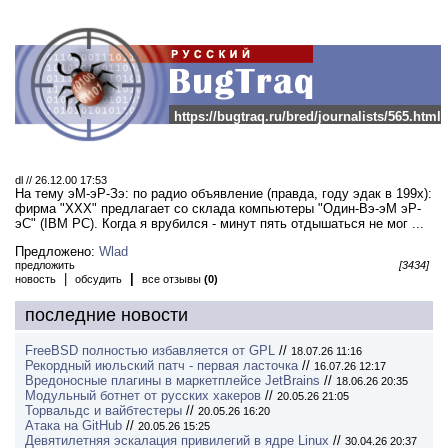
https://bugtraq.ru/bred/journalists/565.html
dl // 26.12.00 17:53
На тему эМ-эР-Зэ: по радио объявление (правда, году эдак в 199x):
фирма "ХХХ" предлагает со склада компьютеры "Один-Вэ-эМ эР-
эС" (IBM PC). Когда я врубился - минут пять отдышаться не мог ...
Предложено:
Wlad
предложить
[3434]
|
|
новость
обсудить
все отзывы
(0)
последние новости
FreeBSD полностью избавляется от GPL
//
18.07.26 11:16
Рекордный июльский патч - первая ласточка
//
16.07.26 12:17
Вредоносные плагины в маркетплейсе JetBrains
//
18.06.26 20:35
Модульный ботнет от русских хакеров
//
20.05.26 21:05
Торвальдс и вайбтестеры
//
20.05.26 16:20
Атака на GitHub
//
20.05.26 15:25
Девятилетняя эскалация привилегий в ядре Linux
//
30.04.26 20:37