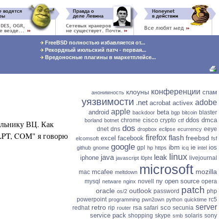
FreeBSD полностью избавляется от...
Рекордный июльский патч - первая...
Вредоносные плагины в маркетплейсе...
конференции
клоуны
спам
анонимность
уязвимости
.net
adobe
acrobat
activex
apple
android
beta
blaster
backdoor
bgp
bitcoin
cisco
ddos
dmca
chrome
crypto
borland
botnet
ctf
альнику ВЦ. Как
dos
dnet
dns
eeye
dropbox
eclipse
ecurrency
 LPT, COM" я говорю
firefox
flash
freebsd
excel
facebook
elcomsoft
fsf
google
ibm
ie
ios
gpl
github
gnome
hp
https
icq
intel
linux
java
leak
iphone
livejournal
javascript
l0pht
microsoft
mozilla
mcafee
mac
meltdown
ny
open source
mysql
novell
opera
netware
nginx
patch
oracle
outlook
password
php
os/2
powerpoint
rc5
programming
pwn2own
python
quicktime
server
retro
rsa
sco
redhat
rip
safari
secunia
router
service pack
shopping
skype
solaris
sony
smb