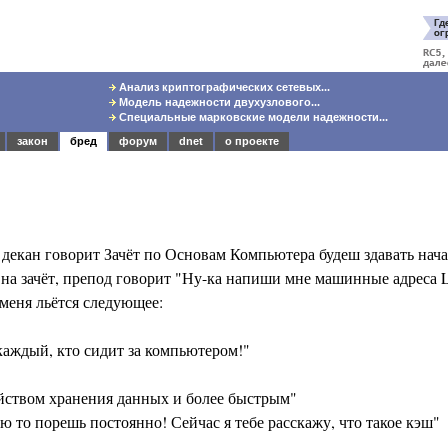
Анализ криптографических сетевых...
Модель надежности двухузлового...
Специальные марковские модели надежности...
закон
бред
форум
dnet
о проекте
 декан говорит Зачёт по Основам Компьютера будеш здавать нач
 на зачёт, препод говорит "Ну-ка напиши мне машинные адреса
 меня льётся следующее:
 каждый, кто сидит за компьютером!"
йством хранения данных и более быстрым"
ю то порешь постоянно! Сейчас я тебе расскажу, что такое кэш"