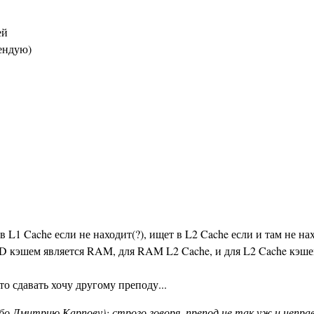
ей
мендую)
 L1 Cache если не находит(?), ищет в L2 Cache если и там не н
D кэшем является RAM, для RAM L2 Cache, и для L2 Cache кэшем
что сдавать хочу другому преподу...
бо Дмитрию Карпову): строго говоря, препод не так уж и неправ