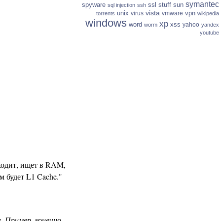
symantec
spyware
ssl
stuff
sun
sql injection
ssh
vista
unix
vpn
virus
vmware
torrents
wikipedia
windows
xp
word
xss
yahoo
worm
yandex
youtube
аходит, ищет в RAM,
 будет L1 Cache."
. Пример, конечно,