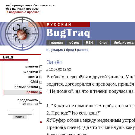
информационная безопасность
без паники и всерьез
подробно о проекте
главная
обзор
RSN
блог
библиотека
bugtraq.ru
/
бред
/
разное
БРЕД
Зачёт
главная
// 12.07.02 12:52
фильмы
В общем, перешёл я в другой универ. Мне
книги
СМИ
водится, договорился с преподом, пришёл
пользователи
" Не помню", на что в течени получаса на
разное
предложить
экспонат
1. "Как ты не помнишь? Это обязан знать
2. Препод:"Что есть кэш?"
Я:"Буфер обмена между медленным устро
Препод(в гневе):"Да что ты мне чушь каку
Далее следует перл: