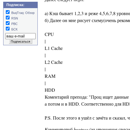
Подписка:
а) Кэш бывает 1,2,3 и реже 4,5,6,7,8 уровн
BuqTraq: Обзор
RSN
б) Далее он мне рисует схему(очень реко
РВС
БСК
CPU
|
L1 Cache
|
L2 Cache
|
RAM
|
HDD
Коментарий препода: "Проц ищет данные в
а потом и в HDD. Соответственно для HD
P.S. После этого я ушёл с зачёта и сказал, 
Комментарий bugtraq (за уточнение спаси